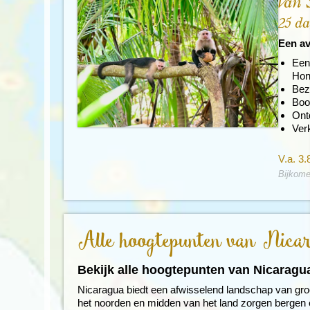
Van 
25 d
Een av
Een 
Hon
Bez
Boot
Ont
Ver
V.a. 3.
Bijkome
Alle hoogtepunten van Nica
Bekijk alle hoogtepunten van Nicaragu
Nicaragua biedt een afwisselend landschap van gr
het noorden en midden van het land zorgen bergen 