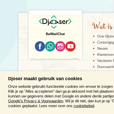
Wat is
Bel
Mail
Chat
Over Djose
Contactge
Nieuws
Klantenser
Vacatures b
Duurzaamh
Djoser maakt gebruik van cookies
Onze website gebruikt functionele cookies om ervoor te zorgen
Klik je op "Alles accepteren" dan ga je akkoord met het plaats
kunnen uw gegevens delen met Google en andere derde partijen 
Google’s Privacy & Voorwaarden
. Wil je dit niet, dan kun je o
DE DJOS
cookies geplaatst. Lees meer over ons
cookiebeleid
.
M