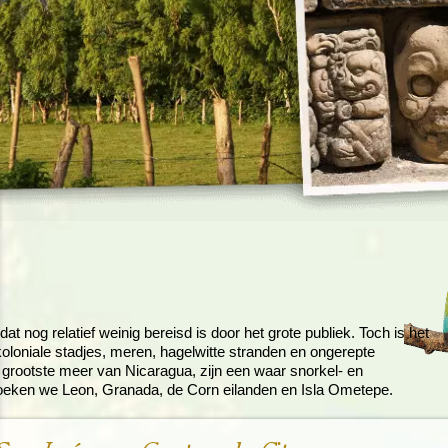
Rondreis Sulawesi &
Frankrijk
Laos
Mont
Molukken, 22 dagen
Malediven
 nog relatief weinig bereisd is door het grote publiek. Toch is het
koloniale stadjes, meren, hagelwitte stranden en ongerepte
t grootste meer van Nicaragua, zijn een waar snorkel- en
zoeken we Leon, Granada, de Corn eilanden en Isla Ometepe.