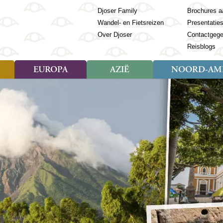
Djoser Family
Brochures a
Wandel- en Fietsreizen
Presentatie
Over Djoser
Contactgeg
Reisblogs
EUROPA
AZIË
NOORD-AME
Soort reizen
Soort reizen
Landen
Soort reizen
Landen
ambique
Rondreis (28)
(Frans) Guyana
Rondreis (57)
Albanië
Rondreis (7)
Banglade
Geor
ibië
Familiereis (11)
Galapagos
Familiereis (22)
Andorra
Familiereis (2)
Bhutan
Grie
anda
Fietsreis (8)
Guatemala
Fietsreis (3)
Armenië
Natuur (5)
Cambodja
IJsl
Tomé en Principe
Wandelreis (23)
Honduras
Cultuur (28)
Azerbeidzjan
China
Ierl
ziland
Cultuur (12)
Mexico
Natuur (16)
Azoren
Filipijnen
Italië
zania
Natuur (3)
Nicaragua
Balkan
India
Kaap
o
Paaseiland
Baltische Staten
Indochina
Kos
bia
Paraguay
Bosnië en Herzegovina
Indonesië
Kroa
ibar
Peru
Bulgarije
Japan
Lapl
Nieuwe reizen
babwe
Suriname
Engeland
Jordanië
Letl
r
-Afrika
Rondreis China & Tibet, 42
Estland
Kazachst
Lito
dagen
Finland
Kirgizië
Made