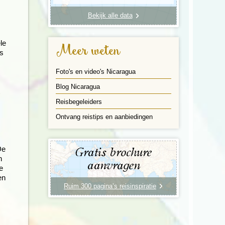
Bekijk alle data
le
Meer weten
’s
Foto's en video's Nicaragua
Blog Nicaragua
Reisbegeleiders
Ontvang reistips en aanbiedingen
De
Gratis brochure
n
aanvragen
e
en
Ruim 300 pagina’s reisinspiratie