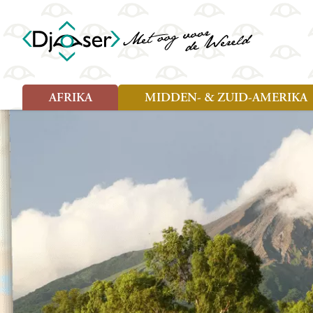
AFRIKA
MIDDEN- & ZUID-AMERIKA
Soort reizen
Soort reizen
Landen
Landen
Rondreis (26)
Rondreis (25)
Angola
Amazone
Moz
Familiereis (10)
Familiereis (11)
Benin
Argentinië
Nam
Fietsreis (2)
Fietsreis (1)
Botswana
Belize
Oeg
Wandelreis (1)
Cultuur (9)
Egypte
Bolivia
Sao 
Cultuur (3)
Natuur (13)
Ghana
Brazilië
Swa
Natuur (6)
Kaapverdië
Chili
Tan
Kenia
Colombia
Tog
Madagaskar
Costa Rica
Zam
Nieuwe reizen
Malawi
Cuba
Zanz
Voodoo in Benin en Togo, 16
Marokko
Ecuador
Zim
dagen
Mauritius
El Salvado
Zuid