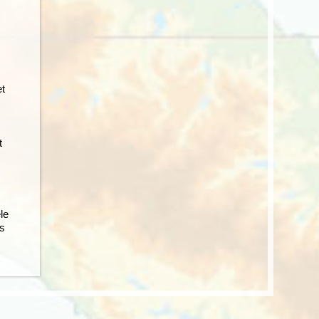
et
t
le
’s