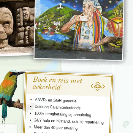
enegro
Zuid-Korea
Boek en reis met
zekerheid
ANVR- en SGR garantie
Dekking Calamiteitenfonds
100% terugbetaling bij annulering
24/7 hulp en bijstand, ook bij repatriëring
Meer dan 40 jaar ervaring