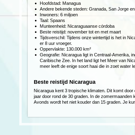
Hoofdstad: Managua
Andere bekende steden: Granada, San Jorge en
Inwoners: 6 miljoen
Taal: Spaans
Munteenheid: Nicaraguaanse córdoba
Beste reistijd: november tot en met maart
Tijdsverschil: Tijdens onze wintertijd is het in N
er 8 uur vroeger.
Oppervlakte: 130.000 km²
Geografie: Nicaragua ligt in Centraal-Amerika, 
Caribische Zee. In het land ligt het Meer van Nica
meer leeft de enige soort haai die in zoet water le
Beste reistijd Nicaragua
Nicaragua kent 3 tropische klimaten. Dit komt door 
jaar door rond de 30 graden. In de zomermaanden ka
Avonds wordt het niet kouder dan 15 graden. Je kun