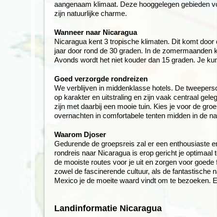
aangenaam klimaat. Deze hooggelegen gebieden vo
zijn natuurlijke charme.
Wanneer naar Nicaragua
Nicaragua kent 3 tropische klimaten. Dit komt door 
jaar door rond de 30 graden. In de zomermaanden ka
Avonds wordt het niet kouder dan 15 graden. Je kun
Goed verzorgde rondreizen
We verblijven in middenklasse hotels. De tweepersoo
op karakter en uitstraling en zijn vaak centraal 
zijn met daarbij een mooie tuin. Kies je voor de gr
overnachten in comfortabele tenten midden in de nat
Waarom Djoser
Gedurende de groepsreis zal er een enthousiaste 
rondreis naar Nicaragua is erop gericht je optimaal 
de mooiste routes voor je uit en zorgen voor goede 
zowel de fascinerende cultuur, als de fantastische 
Mexico je de moeite waard vindt om te bezoeken. Ee
Landinformatie Nicaragua