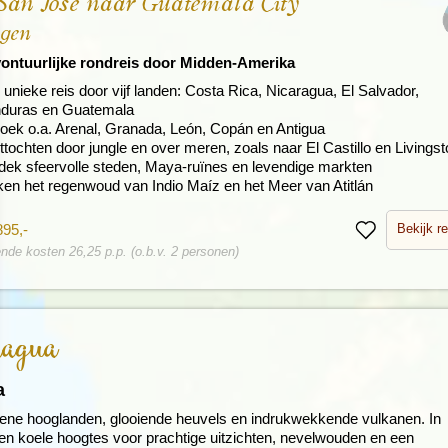
San José naar Guatemala City
agen
ontuurlijke rondreis door Midden-Amerika
unieke reis door vijf landen: Costa Rica, Nicaragua, El Salvador,
duras en Guatemala
oek o.a. Arenal, Granada, León, Copán en Antigua
tochten door jungle en over meren, zoals naar El Castillo en Livings
dek sfeervolle steden, Maya-ruïnes en levendige markten
ken het regenwoud van Indio Maíz en het Meer van Atitlán
Bekijk re
895,-
Bewaren
nde kosten 26,25 p.p. (o.b.v. 2 personen)
ragua
a
oene hooglanden, glooiende heuvels en indrukwekkende vulkanen. In
en koele hoogtes voor prachtige uitzichten, nevelwouden en een