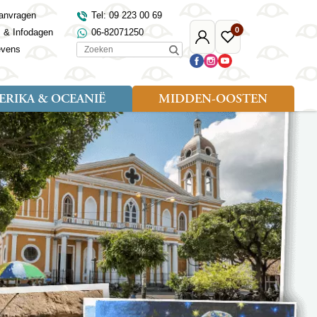
anvragen
Tel: 09 223 00 69
0
s & Infodagen
06-82071250
Mijn
Favoriete
Zoeken
evens
Djoser
reizen
RIKA & OCEANIË
MIDDEN-OOSTEN
Soort reizen
Landen
Landen
sh
gië
Rondreis (18)
Alaska
Maleisië
Noord-Macedonië
Egypte
kenland
Familiereis (9)
Australië
Mongolië
Noorwegen
Jordanië
and
Fietsreis (1)
Canada
Nepal
Polen
Marokko
and
Wandelreis (3)
Nieuw-Zeeland
Oezbekistan
Portugal
Oman
Cultuur (8)
Verenigde Staten
Singapore
Roemenië
Saoedi-Arabië
verdië
Sri Lanka
Sardinië
Tunesië
ovo
Taiwan
Schotland
Turkije
tië
Thailand
Servië
and
Tibet
Spanje
and
Turkmenistan
Turkije
an
uwen
Vietnam
Verenigd Koninkrijk
ira
Zijderoute
Wales