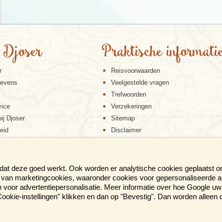
 Djoser
Praktische informati
r
Reisvoorwaarden
gevens
Veelgestelde vragen
Trefwoorden
vice
Verzekeringen
ij Djoser
Sitemap
eid
Disclaimer
Cookiebeleid
Privacy verklaring
Reis en boek met Djoser zekerheid
 dat deze goed werkt. Ook worden er analytische cookies geplaatst 
en van marketingcookies, waaronder cookies voor gepersonaliseerde 
voor advertentiepersonalisatie. Meer informatie over hoe Google uw 
p "Cookie-instellingen" klikken en dan op "Bevestig". Dan worden alleen
ER BROCHURE AL IN HUIS?
eer dan 300 pag. reisinspiratie!