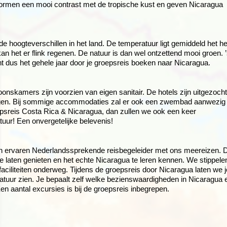
rmen een mooi contrast met de tropische kust en geven Nicaragua
de hoogteverschillen in het land. De temperatuur ligt gemiddeld het he
n het er flink regenen. De natuur is dan wel ontzettend mooi groen. 
t dus het gehele jaar door je groepsreis boeken naar Nicaragua.
nskamers zijn voorzien van eigen sanitair. De hotels zijn uitgezocht
gelegen. Bij sommige accommodaties zal er ook een zwembad aanwezig
oepsreis Costa Rica & Nicaragua, dan zullen we ook een keer
uur! Een onvergetelijke belevenis!
en ervaren Nederlandssprekende reisbegeleider met ons meereizen. 
te laten genieten en het echte Nicaragua te leren kennen. We stippele
faciliteiten onderweg. Tijdens de groepsreis door Nicaragua laten we j
natuur zien. Je bepaalt zelf welke bezienswaardigheden in Nicaragua 
n aantal excursies is bij de groepsreis inbegrepen.