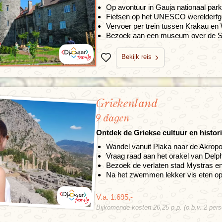
Op avontuur in Gauja nationaal par
Fietsen op het UNESCO werelderfg
Vervoer per trein tussen Krakau e
Bezoek aan een museum over de Sov
Bekijk reis
Bewaren
Griekenland
9 dagen
Ontdek de Griekse cultuur en histor
Wandel vanuit Plaka naar de Akropo
Vraag raad aan het orakel van Delph
Bezoek de verlaten stad Mystras en
Na het zwemmen lekker vis eten op 
V.a. 1.695,-
Bijkomende kosten 26,25 p.p. (o.b.v. 2 per