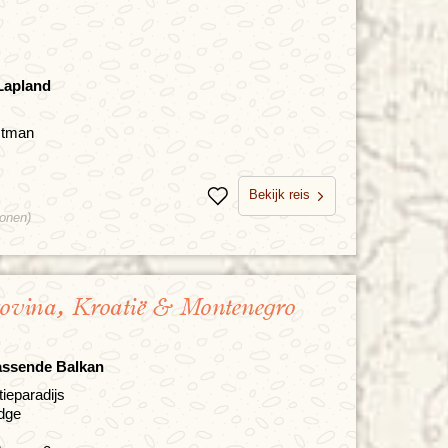
Lapland
rstman
Bekijk reis
Bewaren
sonen)
govina, Kroatië & Montenegro
assende Balkan
ieparadijs
odge