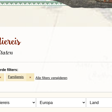
Rondreis Sulawesi &
Frankrijk
Laos
Mont
Molukken, 22 dagen
Malediven
iereis
ltaten
de filters:
Familiereis
×
×
Alle filters verwijderen