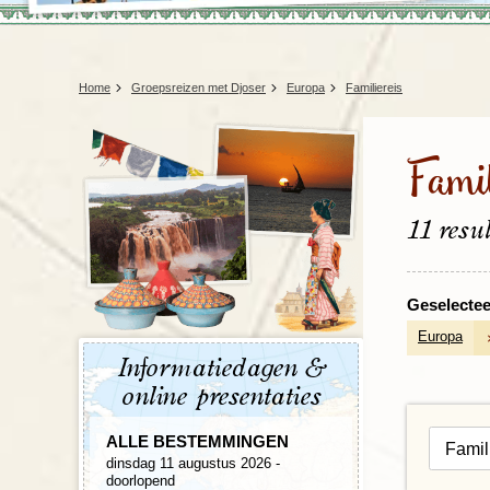
Home
Groepsreizen met Djoser
Europa
Familiereis
Famil
11 resu
Geselecteer
Europa
Informatiedagen &
online presentaties
ALLE BESTEMMINGEN
dinsdag 11 augustus 2026 -
doorlopend