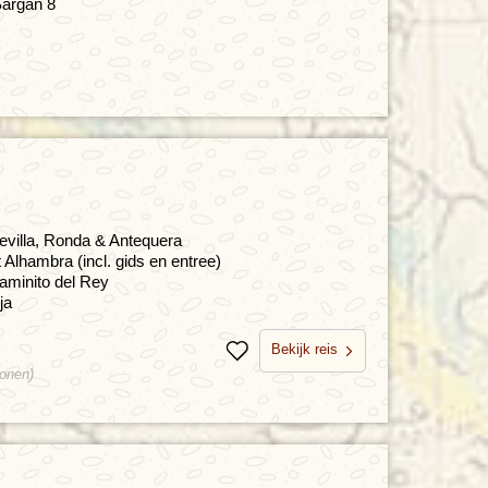
Sargan 8
evilla, Ronda & Antequera
 Alhambra (incl. gids en entree)
Caminito del Rey
ja
Bekijk reis
Bewaren
sonen)