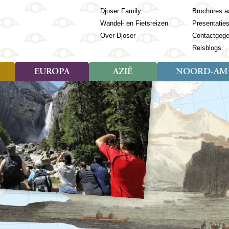
Djoser Family
Brochures a
Wandel- en Fietsreizen
Presentatie
Over Djoser
Contactgeg
Reisblogs
EUROPA
AZIË
NOORD-AME
Soort reizen
Soort reizen
Landen
Soort reizen
Landen
ambique
Rondreis (28)
(Frans) Guyana
Rondreis (57)
Albanië
Rondreis (7)
Banglade
Geor
ibië
Familiereis (11)
Galapagos
Familiereis (22)
Andorra
Familiereis (2)
Bhutan
Grie
anda
Fietsreis (8)
Guatemala
Fietsreis (3)
Armenië
Natuur (5)
Cambodja
IJsl
Tomé en Principe
Wandelreis (23)
Honduras
Cultuur (28)
Azerbeidzjan
China
Ierl
ziland
Cultuur (12)
Mexico
Natuur (16)
Azoren
Filipijnen
Italië
zania
Natuur (3)
Nicaragua
Balkan
India
Kaap
o
Paaseiland
Baltische Staten
Indochina
Kos
bia
Paraguay
Bosnië en Herzegovina
Indonesië
Kroa
ibar
Peru
Bulgarije
Japan
Lapl
Nieuwe reizen
babwe
Suriname
Engeland
Jordanië
Letl
r
-Afrika
Rondreis China & Tibet, 42
Estland
Kazachst
Lito
dagen
Finland
Kirgizië
Made