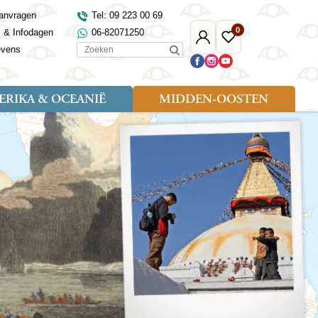
anvragen
Tel: 09 223 00 69
0
s & Infodagen
06-82071250
Mijn
Favoriete
Zoeken
evens
Djoser
reizen
RIKA & OCEANIË
MIDDEN-OOSTEN
Soort reizen
Landen
Landen
sh
gië
Rondreis (18)
Alaska
Maleisië
Noord-Macedonië
Egypte
kenland
Familiereis (9)
Australië
Mongolië
Noorwegen
Jordanië
and
Fietsreis (1)
Canada
Nepal
Polen
Marokko
and
Wandelreis (3)
Nieuw-Zeeland
Oezbekistan
Portugal
Oman
Cultuur (8)
Verenigde Staten
Singapore
Roemenië
Saoedi-Arabië
verdië
Sri Lanka
Sardinië
Tunesië
ovo
Taiwan
Schotland
Turkije
tië
Thailand
Servië
and
Tibet
Spanje
and
Turkmenistan
Turkije
an
uwen
Vietnam
Verenigd Koninkrijk
ira
Zijderoute
Wales