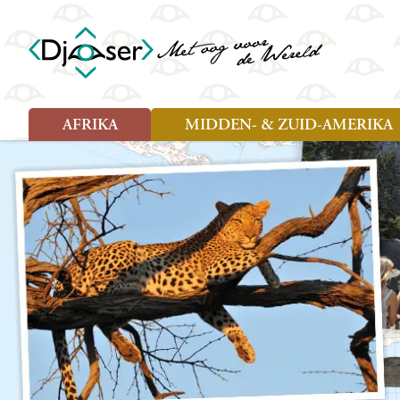
AFRIKA
MIDDEN- & ZUID-AMERIKA
Soort reizen
Soort reizen
Landen
Landen
Rondreis (26)
Rondreis (25)
Angola
Amazone
Moz
Familiereis (10)
Familiereis (11)
Benin
Argentinië
Nam
Fietsreis (2)
Fietsreis (1)
Botswana
Belize
Oeg
Wandelreis (1)
Cultuur (9)
Egypte
Bolivia
Sao 
Cultuur (3)
Natuur (13)
Ghana
Brazilië
Swa
Natuur (6)
Kaapverdië
Chili
Tan
Kenia
Colombia
Tog
Madagaskar
Costa Rica
Zam
Nieuwe reizen
Malawi
Cuba
Zanz
Voodoo in Benin en Togo, 16
Marokko
Ecuador
Zim
dagen
Mauritius
El Salvado
Zuid