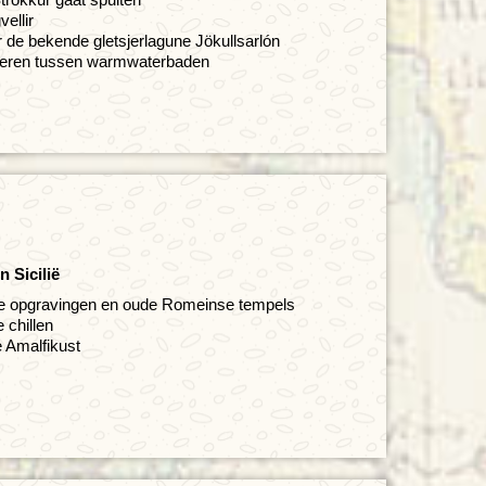
ellir
de bekende gletsjerlagune Jökullsarlón
peren tussen warmwaterbaden
n Sicilië
e opgravingen en oude Romeinse tempels
 chillen
e Amalfikust