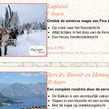
Lapland
7 dagen
Ontdek de winterse magie van Fins 
Op zoek naar het Noorderlicht
Altijd lichtjes in het dorp van de Ke
Een heuse hondensledetocht
V.a. 2.795,-
Bijkomende kosten 26,25 p.p. (o.b.v. 2 per
Servië, Bosnië en Herze
18 dagen
Een complete rondreis door de verr
De Balkan is een avontuurlijk vakant
Slapen in een klooster en een ecol
Met de kajak op ontdekkingstocht