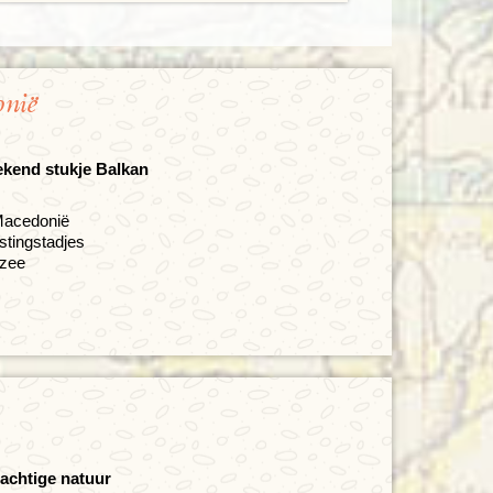
nië
ekend stukje Balkan
Macedonië
stingstadjes
 zee
achtige natuur