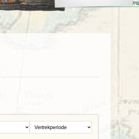
enegro
Zuid-Korea