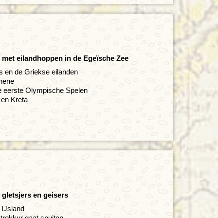
d met eilandhoppen in de Egeïsche Zee
s en de Griekse eilanden
thene
de eerste Olympische Spelen
 en Kreta
gletsjers en geisers
 IJsland
trokkur gaat spuiten