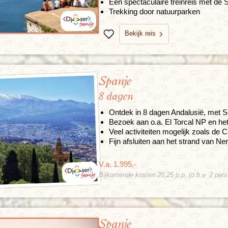
Een spectaculaire treinreis met de 
Trekking door natuurparken
Bekijk reis
Bewaren
Spanje
8 dagen
Ontdek in 8 dagen Andalusië, met S
Bezoek aan o.a. El Torcal NP en het
Veel activiteiten mogelijk zoals de 
Fijn afsluiten aan het strand van Ner
V.a. 1.995,-
Bijkomende kosten 26,25 p.p. (o.b.v. 2 per
Spanje