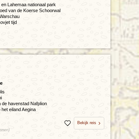
k en Lahemaa nationaal park
oed van de Koerse Schoorwal
n Warschau
jet tijd
ie
lis
i
 de havenstad Nafplion
het eiland Aegina
Bekijk reis
Bewaren
sonen)