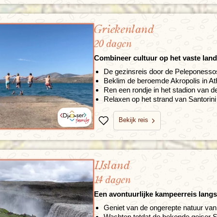
Griekenland
20 dagen
Combineer cultuur op het vaste lan
De gezinsreis door de Peleponesso
Beklim de beroemde Akropolis in A
Ren een rondje in het stadion van 
Relaxen op het strand van Santorini
Bekijk reis
Bewaren
IJsland
14 dagen
Een avontuurlijke kampeerreis langs 
Geniet van de ongerepte natuur van
Wachten totdat de bekende geiser S