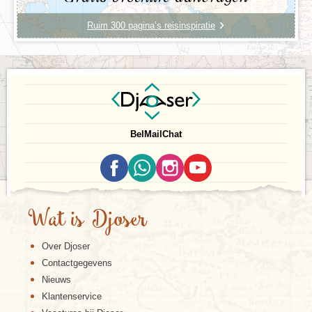
Ruim 300 pagina’s reisinspiratie
Bel
Mail
Chat
Wat is Djoser
Over Djoser
Contactgegevens
Nieuws
Klantenservice