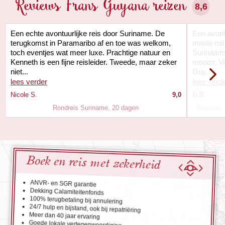
Reviews Frans Guyana reizen
8,6
Een echte avontuurlijke reis door Suriname. De
Een avontu
terugkomst in Paramaribo af en toe was welkom,
mooie nat
toch eventjes wat meer luxe. Prachtige natuur en
Surinaams
Kenneth is een fijne reisleider. Tweede, maar zeker
mooist. V
niet...
Guy...
lees verder
lees verd
Nicole S.
9,0
G B.
Rondreis Suriname, 20 dagen
Rondreis
Boek en reis met zekerheid
ANVR- en SGR garantie
Dekking Calamiteitenfonds
100% terugbetaling bij annulering
24/7 hulp en bijstand, ook bij repatriëring
Meer dan 40 jaar ervaring
Goede lokale vertegenwoordiging