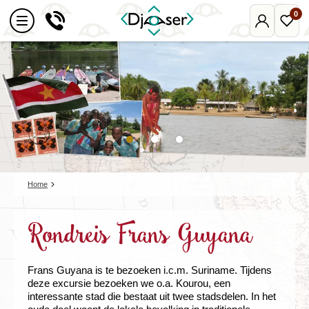
0
Mijn
Favo
Djoser
reize
Home
Rondreis Frans Guyana
Frans Guyana is te bezoeken i.c.m. Suriname. Tijdens
deze excursie bezoeken we o.a. Kourou, een
interessante stad die bestaat uit twee stadsdelen. In het