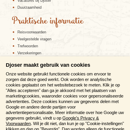
Vacatures bij Djoser
Duurzaamheid
Praktische informatie
Reisvoorwaarden
Veelgestelde vragen
Trefwoorden
Verzekeringen
Sitemap
Djoser maakt gebruik van cookies
Disclaimer
Onze website gebruikt functionele cookies om ervoor te
Cookiebeleid
zorgen dat deze goed werkt. Ook worden er analytische
Privacy verklaring
cookies geplaatst om het websitebezoek te meten. Klik je op
Reis en boek met Djoser zekerheid
"Alles accepteren" dan ga je akkoord met het plaatsen van
marketingcookies, waaronder cookies voor gepersonaliseerde
Meer weten?
advertenties. Deze cookies kunnen uw gegevens delen met
Google en andere derde partijen voor
advertentiepersonalisatie. Meer informatie over hoe Google uw
Brochures aanvragen
gegevens gebruikt, vindt u op
Google’s Privacy &
Informatiedagen
Voorwaarden
. Wil je dit niet, dan kun je op "Cookie-instellingen"
Magazine
klikken en dan op "Bevestig". Dan worden alleen de functionele