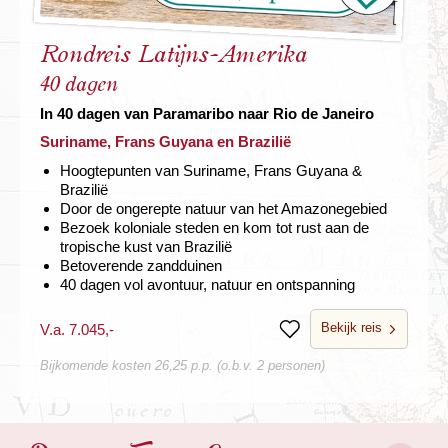
Rondreis Latijns-Amerika
40 dagen
In 40 dagen van Paramaribo naar Rio de Janeiro
Suriname, Frans Guyana en Brazilië
Hoogtepunten van Suriname, Frans Guyana &
Brazilië
Door de ongerepte natuur van het Amazonegebied
Bezoek koloniale steden en kom tot rust aan de
tropische kust van Brazilië
Betoverende zandduinen
40 dagen vol avontuur, natuur en ontspanning
Bekijk reis
V.a. 7.045,-
Bewaren
Bijkomende kosten 26,25 p.p. (o.b.v. 2 personen)