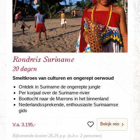
Rondreis Suriname
20 dagen
Smeltkroes van culturen en ongerept oerwoud
Ontdek in Suriname de ongerepte jungle
Per korjaal over de Suriname-rivier
Boottocht naar de Marrons in het binnenland
Nederlandssprekende, enthousiaste Surinaamse
gids
Bekijk reis
V.a. 3.195,-
Bewaren
Bijkomende kosten 26,25 p.p. (o.b.v. 2 personen)