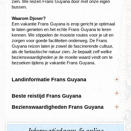
zien. We reizen Frans Guyana door met onze eigen
bussen.
Waarom Djoser?
Een vakantie Frans Guyana is erop gericht je optimaal
te laten genieten en het echte Frans Guyana te leren
kennen. We stippelen de mooiste routes voor je uit en
zorgen voor goede faciliteiten onderweg. De Frans
Guyana reizen laten je zowel de fascinerende cultuur,
als de fantastische natuur zien. Je bepaalt zelf welke
bezienswaardigheden je de moeite waard vindt om te
bezoeken tijdens je vakantie Frans Guyana.
Landinformatie Frans Guyana
Hoofdstad: Cayenne
Inwoners: 231.000
Beste reistijd Frans Guyana
Taal: Frans
Frans Guyana ligt even ten noorden van de evenaar
Munteenheid: Euro
Bezienswaardigheden Frans Guyana
en heeft derhalve een tropisch klimaat. Dit betekent
Tijdsverschil: Het is in Frans Guyana tijdens onze
dat het in grote delen van het land het gehele jaar
wintertijd 4 uur vroeger dan in Nederland. Tijdens
door warm is met dagtemperaturen tussen 30º en 35º
onze zomertijd is het er 5 uur vroeger.
C. 's Nachts koelt het af tot ongeveer 16 à 18º C. De
Oppervlakte: 83.543 km²
regentijd valt in de periode van begin december tot en
Geografie: Frans Guyana is een Frans overzees