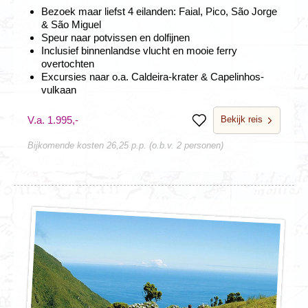
Bezoek maar liefst 4 eilanden: Faial, Pico, São Jorge
& São Miguel
Speur naar potvissen en dolfijnen
Inclusief binnenlandse vlucht en mooie ferry
overtochten
Excursies naar o.a. Caldeira-krater & Capelinhos-
vulkaan
Bekijk reis
V.a. 1.995,-
Bewaren
Bijkomende kosten 26,25 p.p. (o.b.v. 2 personen)