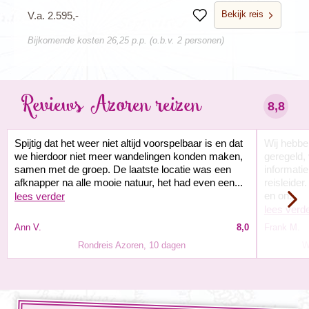
Bekijk reis
V.a. 2.595,-
Bewaren
Bijkomende kosten 26,25 p.p. (o.b.v. 2 personen)
Reviews Azoren reizen
8,8
Spijtig dat het weer niet altijd voorspelbaar is en dat
Wij hebbe
we hierdoor niet meer wandelingen konden maken,
geregeld, 
samen met de groep. De laatste locatie was een
informati
afknapper na alle mooie natuur, het had even een...
reisleide
en on...
lees verder
lees verd
Ann V.
8,0
Frank M.
Rondreis Azoren, 10 dagen
W