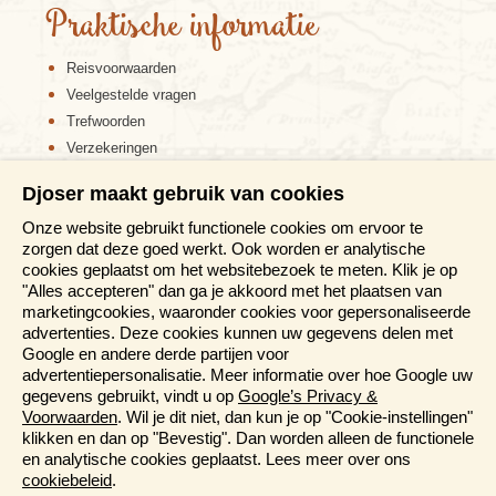
Praktische informatie
wisselende landschappen. Pico heeft de beste
zwembaaien van de reizen Azoren, en op sommige
plekken een verborgen zandstrand. Pico is een ideaal
Reisvoorwaarden
eiland voor wandelen, bergbeklimmen, zwemmen,
Veelgestelde vragen
mountainbiken en het bekijken van vogels, walvissen
Trefwoorden
en dolfijnen.
Verzekeringen
Sitemap
São Jorge
Djoser maakt gebruik van cookies
Disclaimer
Onze website gebruikt functionele cookies om ervoor te
Cookiebeleid
zorgen dat deze goed werkt. Ook worden er analytische
Privacy verklaring
cookies geplaatst om het websitebezoek te meten. Klik je op
Reis en boek met Djoser zekerheid
"Alles accepteren" dan ga je akkoord met het plaatsen van
marketingcookies, waaronder cookies voor gepersonaliseerde
Meer weten?
advertenties. Deze cookies kunnen uw gegevens delen met
Google en andere derde partijen voor
advertentiepersonalisatie. Meer informatie over hoe Google uw
Brochures aanvragen
gegevens gebruikt, vindt u op
Google’s Privacy &
Informatiedagen
Voorwaarden
. Wil je dit niet, dan kun je op "Cookie-instellingen"
Magazine
klikken en dan op "Bevestig". Dan worden alleen de functionele
Aanmelden nieuwsbrief
en analytische cookies geplaatst. Lees meer over ons
São Jorge
is vooral bekend om de smaakvolle kaas
cookiebeleid
.
die op het eiland wordt geproduceerd. In het stadje