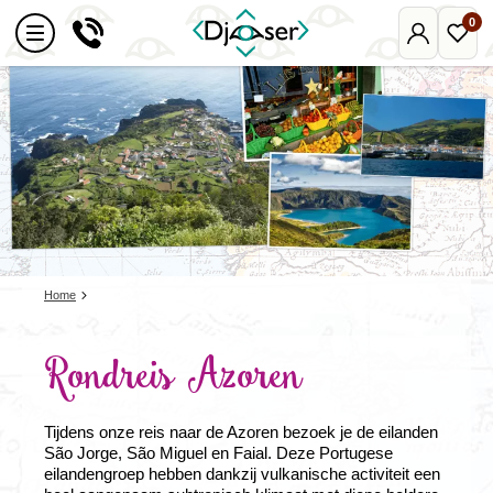
0
Mijn
Favo
Djoser
reize
Home
Rondreis Azoren
Tijdens onze reis naar de Azoren bezoek je de eilanden
São Jorge, São Miguel en Faial. Deze Portugese
eilandengroep hebben dankzij vulkanische activiteit een