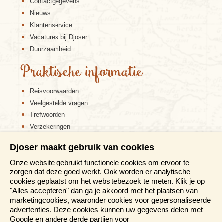
Contactgegevens
Nieuws
Klantenservice
Vacatures bij Djoser
Duurzaamheid
Praktische informatie
Reisvoorwaarden
Veelgestelde vragen
Trefwoorden
Verzekeringen
Sitemap
Djoser maakt gebruik van cookies
Disclaimer
Onze website gebruikt functionele cookies om ervoor te
Cookiebeleid
zorgen dat deze goed werkt. Ook worden er analytische
Privacy verklaring
cookies geplaatst om het websitebezoek te meten. Klik je op
Reis en boek met Djoser zekerheid
"Alles accepteren" dan ga je akkoord met het plaatsen van
marketingcookies, waaronder cookies voor gepersonaliseerde
Meer weten?
advertenties. Deze cookies kunnen uw gegevens delen met
Google en andere derde partijen voor