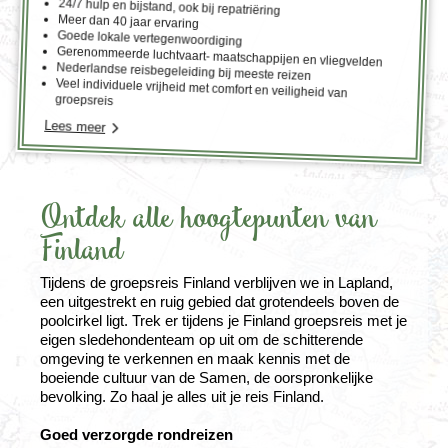
24/7 hulp en bijstand, ook bij repatriëring
Meer dan 40 jaar ervaring
Goede lokale vertegenwoordiging
Gerenommeerde luchtvaart- maatschappijen en vliegvelden
Nederlandse reisbegeleiding bij meeste reizen
Veel individuele vrijheid met comfort en veiligheid van
groepsreis
Lees meer
Ontdek alle hoogtepunten van
Finland
Tijdens de groepsreis Finland verblijven we in Lapland,
een uitgestrekt en ruig gebied dat grotendeels boven de
poolcirkel ligt. Trek er tijdens je Finland groepsreis met je
eigen sledehondenteam op uit om de schitterende
omgeving te verkennen en maak kennis met de
boeiende cultuur van de Samen, de oorspronkelijke
bevolking. Zo haal je alles uit je reis Finland.
Goed verzorgde rondreizen