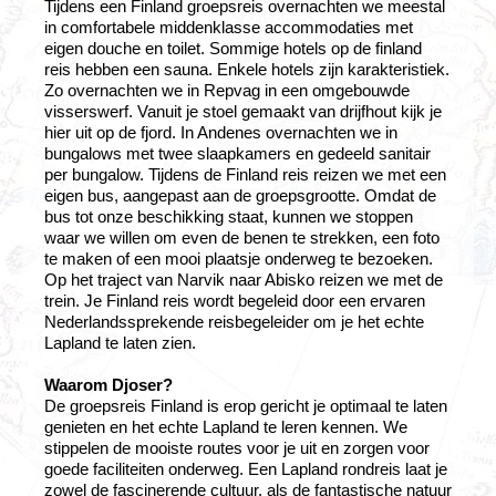
Tijdens een Finland groepsreis overnachten we meestal
in comfortabele middenklasse accommodaties met
eigen douche en toilet. Sommige hotels op de finland
reis hebben een sauna. Enkele hotels zijn karakteristiek.
Zo overnachten we in Repvag in een omgebouwde
visserswerf. Vanuit je stoel gemaakt van drijfhout kijk je
hier uit op de fjord. In Andenes overnachten we in
bungalows met twee slaapkamers en gedeeld sanitair
per bungalow. Tijdens de Finland reis reizen we met een
eigen bus, aangepast aan de groepsgrootte. Omdat de
bus tot onze beschikking staat, kunnen we stoppen
waar we willen om even de benen te strekken, een foto
te maken of een mooi plaatsje onderweg te bezoeken.
Op het traject van Narvik naar Abisko reizen we met de
trein. Je Finland reis wordt begeleid door een ervaren
Nederlandssprekende reisbegeleider om je het echte
Lapland te laten zien.
Waarom Djoser?
De groepsreis Finland is erop gericht je optimaal te laten
genieten en het echte Lapland te leren kennen. We
stippelen de mooiste routes voor je uit en zorgen voor
goede faciliteiten onderweg. Een Lapland rondreis laat je
zowel de fascinerende cultuur, als de fantastische natuur