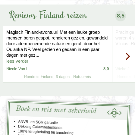
Reviews Finland reizen
8,5
Magisch Finland-avontuur! Met een leuke groep
Prachtige
mensen beren gespot, rendieren gezien, gewandeld
waren 4 s
door adembenemende natuur en geraft door het
Vilnius, R
Oulanka NP. Veel gezien en gedaan in een paar
dagen met gez...
lees verder
Nicole Van L.
8,0
Wieke J.
Rondreis Finland, 6 dagen - Natuurreis
Rondreis 
Boek en reis met zekerheid
ANVR- en SGR garantie
Dekking Calamiteitenfonds
100% terugbetaling bij annulering