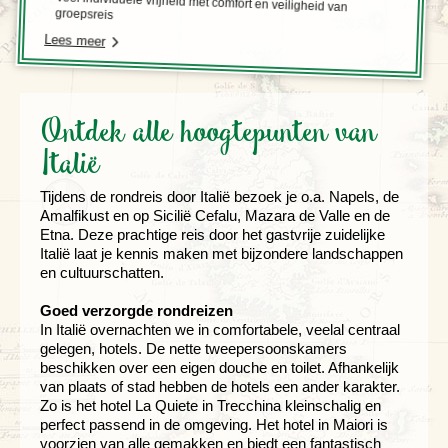
Veel individuele vrijheid met comfort en veiligheid van
groepsreis
Lees meer
Ontdek alle hoogtepunten van
Italië
Tijdens de rondreis door Italië bezoek je o.a. Napels, de
Amalfikust en op Sicilië Cefalu, Mazara de Valle en de
Etna. Deze prachtige reis door het gastvrije zuidelijke
Italië laat je kennis maken met bijzondere landschappen
en cultuurschatten.
Goed verzorgde rondreizen
In Italië overnachten we in comfortabele, veelal centraal
gelegen, hotels. De nette tweepersoonskamers
beschikken over een eigen douche en toilet. Afhankelijk
van plaats of stad hebben de hotels een ander karakter.
Zo is het hotel La Quiete in Trecchina kleinschalig en
perfect passend in de omgeving. Het hotel in Maiori is
voorzien van alle gemakken en biedt een fantastisch