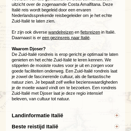
uitzicht over de zogenaamde Costa Amalfitana. Deze
Italië reis wordt begeleid door een ervaren
Nederlandssprekende reisbegeleider om je het echte
Zuid-Italië te laten zien.
Er zijn ook diverse
wandelreizen
en
fietsreizen
in Italië.
Daarnaast is er
een gezinsreis naar Italië
.
Waarom Djoser?
De Zuid-Italië rondreis is erop gericht je optimaal te laten
genieten en het echte Zuid-Italië te leren kennen. We
stippelen de mooiste routes voor je uit en zorgen voor
goede faciliteiten onderweg. Een Zuid-Italië rondreis laat
je zowel de fascinerende cultuur, als de fantastische
natuur zien. Je bepaalt zelf welke bezienswaardigheden
je de moeite waard vindt om te bezoeken. Een rondreis
Zuid-Italië met Djoser laat je deze regio intensief
beleven, van cultuur tot natuur.
Landinformatie Italië
Hoofdstad: Rome
Beste reistijd Italië
Andere bekende steden: Milaan, Napels en