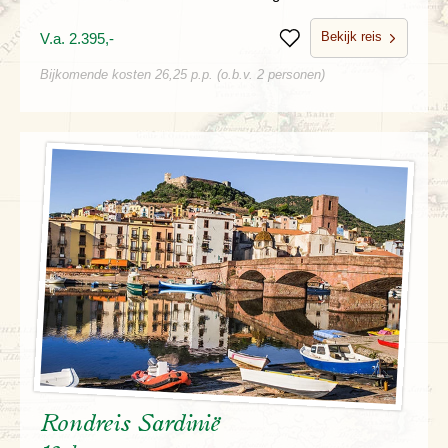
Bekijk reis
V.a. 2.395,-
Bewaren
Bijkomende kosten 26,25 p.p. (o.b.v. 2 personen)
Rondreis Sardinië