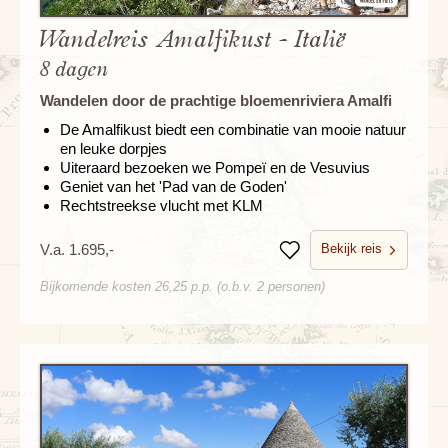
Wandelreis Amalfikust - Italië
8 dagen
Wandelen door de prachtige bloemenriviera Amalfi
De Amalfikust biedt een combinatie van mooie natuur
en leuke dorpjes
Uiteraard bezoeken we Pompeï en de Vesuvius
Geniet van het 'Pad van de Goden'
Rechtstreekse vlucht met KLM
Bekijk reis
V.a. 1.695,-
Bewaren
Bijkomende kosten 26,25 p.p. (o.b.v. 2 personen)