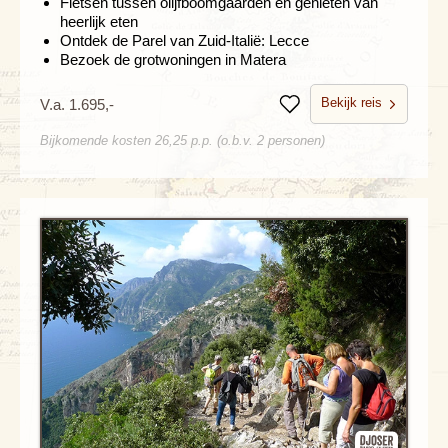
Fietsen tussen olijfboomgaarden en genieten van
heerlijk eten
Ontdek de Parel van Zuid-Italië: Lecce
Bezoek de grotwoningen in Matera
Bekijk reis
V.a. 1.695,-
Bewaren
Bijkomende kosten 26,25 p.p. (o.b.v. 2 personen)