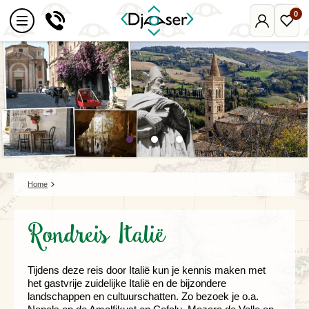
0
Mijn
Favo
Djoser
reize
Home
Rondreis Italië
Tijdens deze reis door Italië kun je kennis maken met
het gastvrije zuidelijke Italië en de bijzondere
landschappen en cultuurschatten. Zo bezoek je o.a.