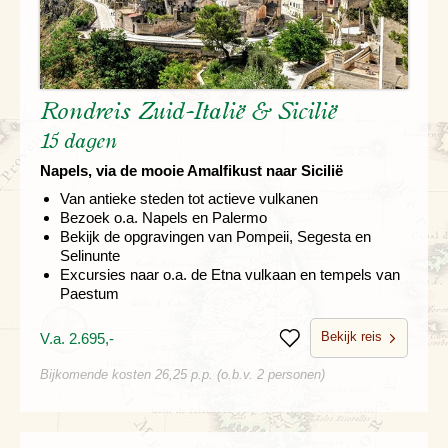
Rondreis Zuid-Italië & Sicilië
15 dagen
Napels, via de mooie Amalfikust naar Sicilië
Van antieke steden tot actieve vulkanen
Bezoek o.a. Napels en Palermo
Bekijk de opgravingen van Pompeii, Segesta en
Selinunte
Excursies naar o.a. de Etna vulkaan en tempels van
Paestum
Bekijk reis
V.a. 2.695,-
Bewaren
Bijkomende kosten 26,25 p.p. (o.b.v. 2 personen)