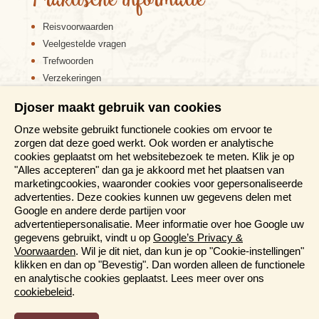
Praktische informatie
steeds actief. Dat de vulkaan actief is klinkt
misschien gevaarlijk, maar maakt een bezoekje aan
Reisvoorwaarden
de vulkaan juist extra spectaculair door de vele net
Veelgestelde vragen
gestolde lavastromen en de borrelende gaten in de
Trefwoorden
grond. Gevaarlijk is het zeker niet want de Etna wordt
continu in de gaten gehouden. Een bezoekje aan de
Verzekeringen
vulkaan kan te voet, wat een heftig tocht is maar zeer
Sitemap
de moeite waard! Of je kunt per kabelbaan. Het
Djoser maakt gebruik van cookies
Disclaimer
toerisme om de vulkaan heen is goed geregeld. We
Onze website gebruikt functionele cookies om ervoor te
Cookiebeleid
bezoeken Sicilië op de 14-daagse reis Italië & Sicilië.
zorgen dat deze goed werkt. Ook worden er analytische
Privacy verklaring
cookies geplaatst om het websitebezoek te meten. Klik je op
Reis en boek met Djoser zekerheid
"Alles accepteren" dan ga je akkoord met het plaatsen van
Espresso’s, wijn en pasta
marketingcookies, waaronder cookies voor gepersonaliseerde
Meer weten?
advertenties. Deze cookies kunnen uw gegevens delen met
Google en andere derde partijen voor
advertentiepersonalisatie. Meer informatie over hoe Google uw
Brochures aanvragen
gegevens gebruikt, vindt u op
Google’s Privacy &
Informatiedagen
Voorwaarden
. Wil je dit niet, dan kun je op "Cookie-instellingen"
Magazine
klikken en dan op "Bevestig". Dan worden alleen de functionele
Aanmelden nieuwsbrief
en analytische cookies geplaatst. Lees meer over ons
cookiebeleid
.
Functioneel en Analytisch