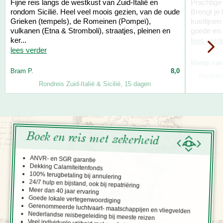
Fijne reis langs de westkust van Zuid-Italië en
Prachtige 
rondom Sicilië. Heel veel moois gezien, van de oude
Brengt je
Grieken (tempels), de Romeinen (Pompeï),
kustlijnen
vulkanen (Etna & Stromboli), straatjes, pleinen en
goede en g
ker...
lees verd
lees verder
Martijn van
Bram P.
8,0
Rondreis
Rondreis Zuid-Italië & Sicilië, 15 dagen
Boek en reis met zekerheid
ANVR- en SGR garantie
Dekking Calamiteitenfonds
100% terugbetaling bij annulering
24/7 hulp en bijstand, ook bij repatriëring
Meer dan 40 jaar ervaring
Goede lokale vertegenwoordiging
Gerenommeerde luchtvaart- maatschappijen en vliegvelden
Nederlandse reisbegeleiding bij meeste reizen