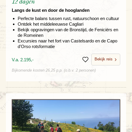
12 dagen
Langs de kust en door de hooglanden
Perfecte balans tussen rust, natuurschoon en cultuur
Ontdek het middeleeuwse Cagliari
Bekijk opgravingen van de Bronstijd, de Feniciërs en
de Romeinen
Excursies naar het fort van Castelsardo en de Capo
d'Orso rotsformatie
Bekijk reis
V.a. 2.195,-
Bewaren
Bijkomende kosten 26,25 p.p. (o.b.v. 2 personen)