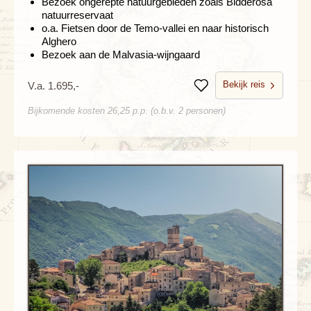
Bezoek ongerepte natuurgebieden zoals Bidderosa
natuurreservaat
o.a. Fietsen door de Temo-vallei en naar historisch
Alghero
Bezoek aan de Malvasia-wijngaard
Bekijk reis
V.a. 1.695,-
Bewaren
Bijkomende kosten 26,25 p.p. (o.b.v. 2 personen)