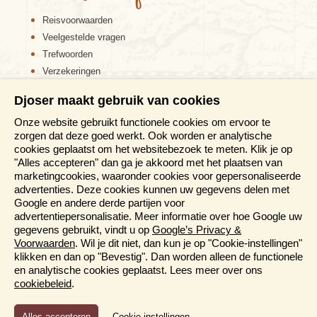
Reisvoorwaarden
Veelgestelde vragen
Trefwoorden
Verzekeringen
Sitemap
Djoser maakt gebruik van cookies
Disclaimer
Onze website gebruikt functionele cookies om ervoor te
Cookiebeleid
zorgen dat deze goed werkt. Ook worden er analytische
Privacy verklaring
cookies geplaatst om het websitebezoek te meten. Klik je op
Reis en boek met Djoser zekerheid
"Alles accepteren" dan ga je akkoord met het plaatsen van
marketingcookies, waaronder cookies voor gepersonaliseerde
Meer weten?
advertenties. Deze cookies kunnen uw gegevens delen met
Google en andere derde partijen voor
advertentiepersonalisatie. Meer informatie over hoe Google uw
Brochure aanvragen
gegevens gebruikt, vindt u op
Google’s Privacy &
Presentaties en Informatiedagen
Voorwaarden
. Wil je dit niet, dan kun je op "Cookie-instellingen"
Magazine
klikken en dan op "Bevestig". Dan worden alleen de functionele
Aanmelden nieuwsbrief
en analytische cookies geplaatst. Lees meer over ons
cookiebeleid
.
Functioneel en Analytisch
Cookie-instellingen