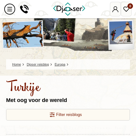
0
Mijn
Favo
Djoser
reize
Home
Djoser reisblog
Europa
Turkije
Met oog voor de wereld
Filter reisblogs