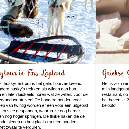
ytour in Fins Lapland
Griekse 
et huskycentrum is het gehuil oorverdovend.
Het is zo'n wi
erd husky’s trekken als wilden aan hun
mijn landgenot
n en laten luidkeels horen wat ze willen: voor de
restaurant, op
ervandoor stuiven! De honderd honden voor
het haventje. 
ep van twintig worden er een voor een uitgepikt
beloofd.
een slee gespannen, waarna ze nog harder
en nog hoger springen. De flinke haken die de
nde sleden op hun plaats moeten houden,
et zwaar te verduren.