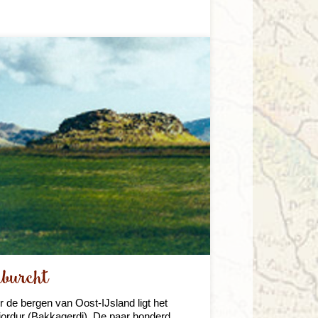
burcht
r de bergen van Oost-IJsland ligt het
jordur (Bakkagerdi). De paar honderd