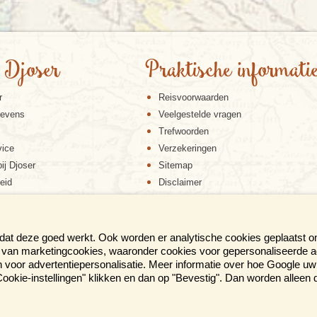
 Djoser
Praktische informati
r
Reisvoorwaarden
gevens
Veelgestelde vragen
Trefwoorden
vice
Verzekeringen
ij Djoser
Sitemap
eid
Disclaimer
Cookiebeleid
Privacy verklaring
Reis en boek met Djoser zekerheid
 dat deze goed werkt. Ook worden er analytische cookies geplaatst 
en van marketingcookies, waaronder cookies voor gepersonaliseerde 
voor advertentiepersonalisatie. Meer informatie over hoe Google uw 
p "Cookie-instellingen" klikken en dan op "Bevestig". Dan worden alleen
ER BROCHURE AL IN HUIS?
Gratis aanvrag
eer dan 300 pag. reisinspiratie!