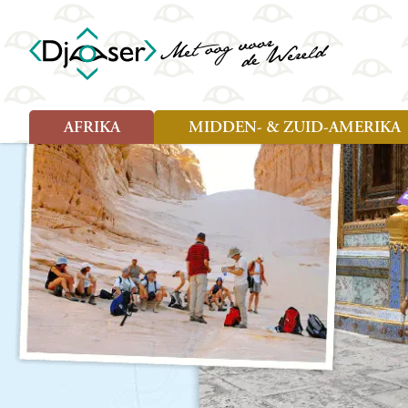
AFRIKA
MIDDEN- & ZUID-AMERIKA
Soort reizen
Soort reizen
Landen
Landen
Rondreis (26)
Rondreis (25)
Angola
Amazone
Moz
Familiereis (10)
Familiereis (11)
Benin
Argentinië
Nam
Fietsreis (2)
Fietsreis (1)
Botswana
Belize
Oeg
Wandelreis (1)
Cultuur (9)
Egypte
Bolivia
Sao 
Cultuur (3)
Natuur (13)
Ghana
Brazilië
Swa
Natuur (6)
Kaapverdië
Chili
Tan
Kenia
Colombia
Tog
Madagaskar
Costa Rica
Zam
Nieuwe reizen
Malawi
Cuba
Zanz
Voodoo in Benin en Togo, 16
Marokko
Ecuador
Zim
dagen
Mauritius
El Salvado
Zuid