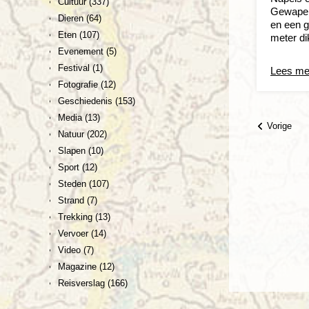
Cultuur
(337)
Gewapen
Dieren
(64)
en een g
Eten
(107)
meter di
Evenement
(5)
Festival
(1)
Lees me
Fotografie
(12)
Geschiedenis
(153)
Media
(13)
Vorige
Natuur
(202)
Slapen
(10)
Sport
(12)
Steden
(107)
Strand
(7)
Trekking
(13)
Vervoer
(14)
Video
(7)
Magazine
(12)
Reisverslag
(166)