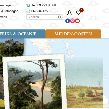
anvragen
Tel: 09 223 00 69
0
s & Infodagen
06-82071250
Mijn
Favoriete
Zoeken
evens
Djoser
reizen
RIKA & OCEANIË
MIDDEN-OOSTEN
Soort reizen
Landen
Landen
sh
gië
Rondreis (18)
Alaska
Maleisië
Noord-Macedonië
Egypte
kenland
Familiereis (9)
Australië
Mongolië
Noorwegen
Jordanië
and
Fietsreis (1)
Canada
Nepal
Polen
Marokko
and
Wandelreis (3)
Nieuw-Zeeland
Oezbekistan
Portugal
Oman
Cultuur (8)
Verenigde Staten
Singapore
Roemenië
Saoedi-Arabië
verdië
Sri Lanka
Sardinië
Tunesië
ovo
Taiwan
Schotland
Turkije
tië
Thailand
Servië
and
Tibet
Spanje
and
Turkmenistan
Turkije
an
uwen
Vietnam
Verenigd Koninkrijk
ira
Zijderoute
Wales