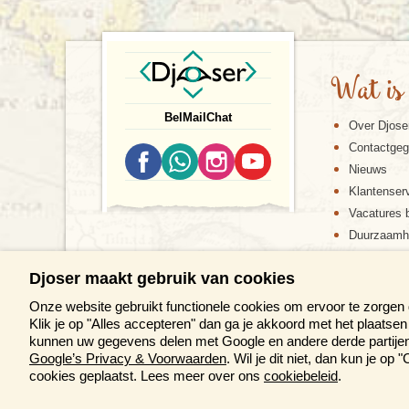
Wat is
Bel
Mail
Chat
Over Djose
Contactge
Nieuws
Klantenser
Vacatures b
Duurzaamh
Djoser maakt gebruik van cookies
Onze website gebruikt functionele cookies om ervoor te zorgen
Klik je op "Alles accepteren" dan ga je akkoord met het plaats
kunnen uw gegevens delen met Google en andere derde partijen 
Google’s Privacy & Voorwaarden
. Wil je dit niet, dan kun je o
DE DJOS
cookies geplaatst. Lees meer over ons
cookiebeleid
.
M