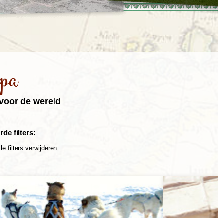
Rondreis Sulawesi &
Frankrijk
Laos
Mont
Molukken, 22 dagen
Malediven
pa
voor de wereld
de filters:
lle filters verwijderen