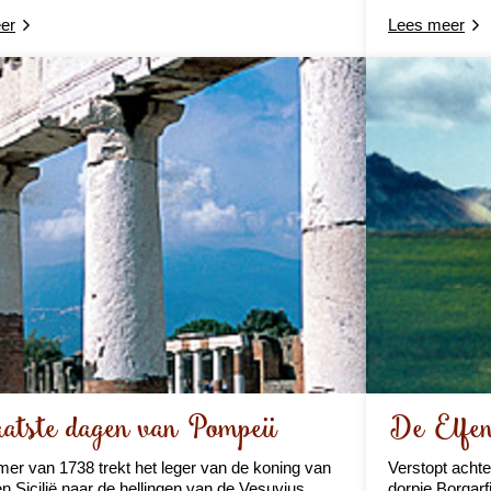
er
Lees meer
atste dagen van Pompeii
De Elfen
mer van 1738 trekt het leger van de koning van
Verstopt achte
n Sicilië naar de hellingen van de Vesuvius.
dorpje Borgarf