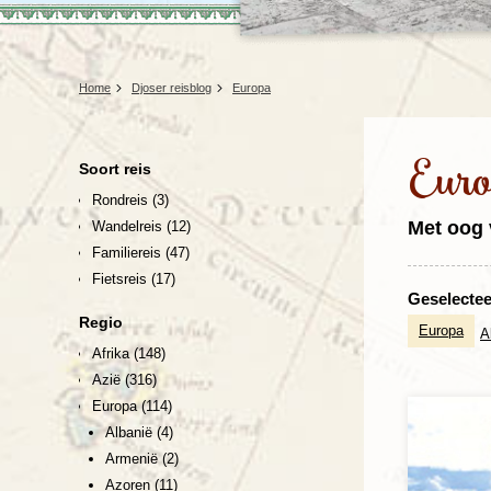
Home
Djoser reisblog
Europa
Euro
Soort reis
Rondreis
(3)
Met oog 
Wandelreis
(12)
Familiereis
(47)
Fietsreis
(17)
Geselecteer
Regio
Europa
A
Afrika
(148)
Azië
(316)
Europa
(114)
Albanië
(4)
Armenië
(2)
Azoren
(11)