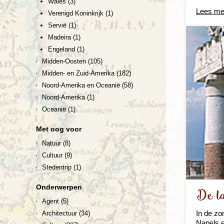
Wales
(3)
Lees me
Verenigd Koninkrijk
(1)
Servië
(1)
Madeira
(1)
Engeland
(1)
Midden-Oosten
(105)
Midden- en Zuid-Amerika
(182)
Noord-Amerika en Oceanië
(58)
Noord-Amerika
(1)
Oceanië
(1)
Met oog voor
Natuur
(8)
Cultuur
(9)
Stedentrip
(1)
Onderwerpen
De la
Agent
(5)
In de zo
Architectuur
(34)
Napels e