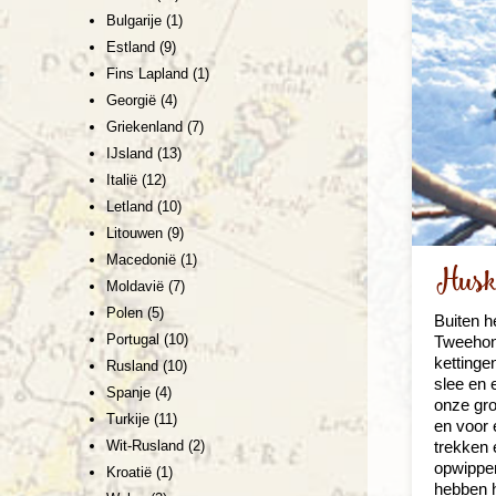
Bulgarije
(1)
Estland
(9)
Fins Lapland
(1)
Georgië
(4)
Griekenland
(7)
IJsland
(13)
Italië
(12)
Letland
(10)
Litouwen
(9)
Macedonië
(1)
Husk
Moldavië
(7)
Polen
(5)
Buiten h
Portugal
(10)
Tweehond
kettinge
Rusland
(10)
slee en 
Spanje
(4)
onze gro
Turkije
(11)
en voor 
trekken 
Wit-Rusland
(2)
opwippe
Kroatië
(1)
hebben h