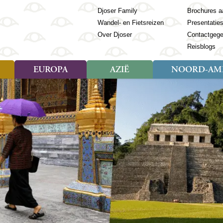
Djoser Family
Brochures a
Wandel- en Fietsreizen
Presentatie
Over Djoser
Contactgeg
Reisblogs
EUROPA
AZIË
NOORD-AME
Soort reizen
Soort reizen
Landen
Soort reizen
Landen
ambique
Rondreis (28)
(Frans) Guyana
Rondreis (57)
Albanië
Rondreis (7)
Banglade
Geor
ibië
Familiereis (11)
Galapagos
Familiereis (22)
Andorra
Familiereis (2)
Bhutan
Grie
anda
Fietsreis (8)
Guatemala
Fietsreis (3)
Armenië
Natuur (5)
Cambodja
IJsl
Tomé en Principe
Wandelreis (23)
Honduras
Cultuur (28)
Azerbeidzjan
China
Ierl
ziland
Cultuur (12)
Mexico
Natuur (16)
Azoren
Filipijnen
Italië
zania
Natuur (3)
Nicaragua
Balkan
India
Kaap
o
Paaseiland
Baltische Staten
Indochina
Kos
bia
Paraguay
Bosnië en Herzegovina
Indonesië
Kroa
ibar
Peru
Bulgarije
Japan
Lapl
Nieuwe reizen
babwe
Suriname
Engeland
Jordanië
Letl
r
-Afrika
Rondreis China & Tibet, 42
Estland
Kazachst
Lito
dagen
Finland
Kirgizië
Made