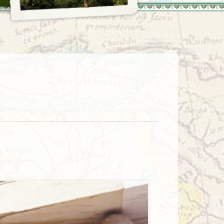
enegro
Zuid-Korea