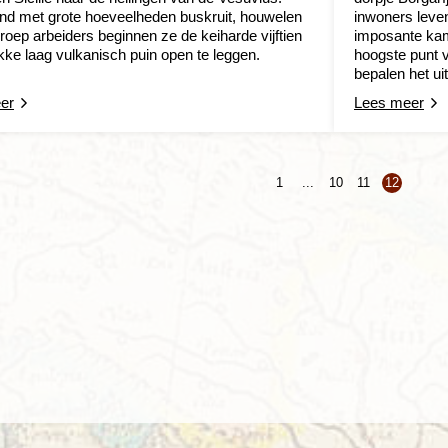
d met grote hoeveelheden buskruit, houwelen
inwoners leven
roep arbeiders beginnen ze de keiharde vijftien
imposante kam
kke laag vulkanisch puin open te leggen.
hoogste punt 
bepalen het uit
er
Lees meer
1
...
10
11
12