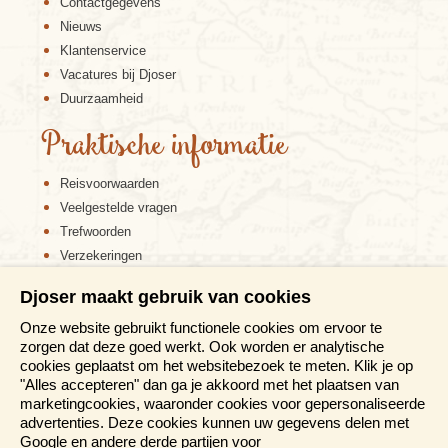
Contactgegevens
Nieuws
Klantenservice
Vacatures bij Djoser
Duurzaamheid
Praktische informatie
Reisvoorwaarden
Veelgestelde vragen
Trefwoorden
Verzekeringen
Sitemap
Djoser maakt gebruik van cookies
Disclaimer
Onze website gebruikt functionele cookies om ervoor te
Cookiebeleid
zorgen dat deze goed werkt. Ook worden er analytische
Privacy verklaring
cookies geplaatst om het websitebezoek te meten. Klik je op
Reis en boek met Djoser zekerheid
"Alles accepteren" dan ga je akkoord met het plaatsen van
marketingcookies, waaronder cookies voor gepersonaliseerde
Meer weten?
advertenties. Deze cookies kunnen uw gegevens delen met
Google en andere derde partijen voor