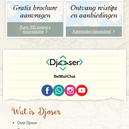
Gratis brochure
Ontvang reistips
aanvragen
en aanbiedingen
Ruim 300 pagina’s
reisinspiratie
Aanmelden nieuwsbrief
Bel
Mail
Chat
Wat is Djoser
Over Djoser