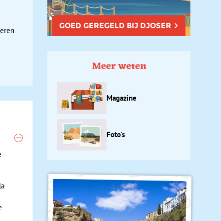
GOED GEREGELD BIJ DJOSER
meren
Meer weten
Magazine
Foto's
e
la
e