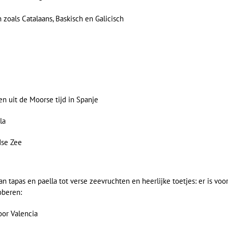
n zoals Catalaans, Baskisch en Galicisch
n uit de Moorse tijd in Spanje
la
dse Zee
n tapas en paella tot verse zeevruchten en heerlijke toetjes: er is voor
oberen:
oor Valencia