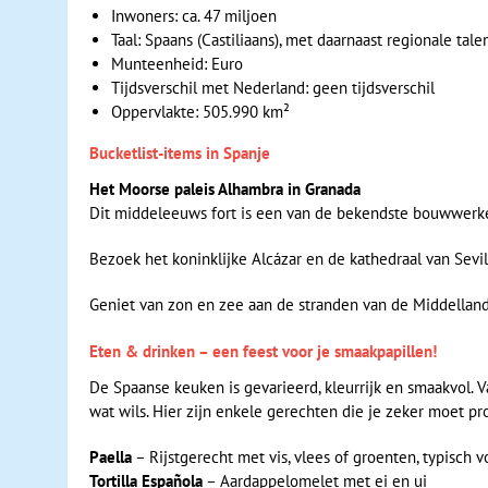
Inwoners: ca. 47 miljoen
Taal: Spaans (Castiliaans), met daarnaast regionale tale
Munteenheid: Euro
Tijdsverschil met Nederland: geen tijdsverschil
Oppervlakte: 505.990 km²
Bucketlist-items in Spanje
Het Moorse paleis Alhambra in Granada
Dit middeleeuws fort is een van de bekendste bouwwerke
Bezoek het koninklijke Alcázar en de kathedraal van Sevil
Geniet van zon en zee aan de stranden van de Middellan
Eten & drinken – een feest voor je smaakpapillen!
De Spaanse keuken is gevarieerd, kleurrijk en smaakvol. Va
wat wils. Hier zijn enkele gerechten die je zeker moet pr
Paella
– Rijstgerecht met vis, vlees of groenten, typisch v
Tortilla Española
– Aardappelomelet met ei en ui