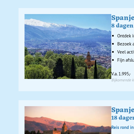
Spanj
8 dagen
Ontdek i
Bezoek a
Veel act
Fijn afsl
V.a. 1.995,-
Bijkomende ko
Spanj
18 dage
Reis rond in