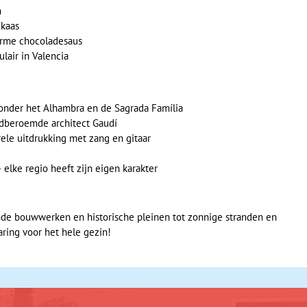
n
 kaas
arme chocoladesaus
lair in Valencia
onder het Alhambra en de Sagrada Família
dberoemde architect Gaudí
rele uitdrukking met zang en gitaar
– elke regio heeft zijn eigen karakter
de bouwwerken en historische pleinen tot zonnige stranden en
aring voor het hele gezin!