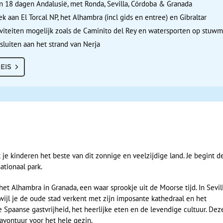
n 18 dagen Andalusië, met Ronda, Sevilla, Córdoba & Granada
k aan El Torcal NP, het Alhambra (incl gids en entree) en Gibraltar
iviteiten mogelijk zoals de Caminito del Rey en watersporten op stuw
fsluiten aan het strand van Nerja
EIS
je kinderen het beste van dit zonnige en veelzijdige land. Je begint d
ationaal park.
et Alhambra in Granada, een waar sprookje uit de Moorse tijd. In Sevil
ijl je de oude stad verkent met zijn imposante kathedraal en het
 Spaanse gastvrijheid, het heerlijke eten en de levendige cultuur. Dez
 avontuur voor het hele gezin.