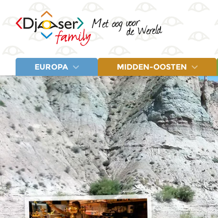
EUROPA
MIDDEN-OOSTEN
LANDEN
LANDEN
Albanië
Egypte
Letland
Balkan
Jordanië
Litouwen
Bosnië en Herzegovina
Marokko
Montenegro
Estland
Turkije
Noord-Macedonië
Fins Lapland
Polen
Griekenland
Servië
IJsland
Spanje
Italië
Turkije
Kroatië