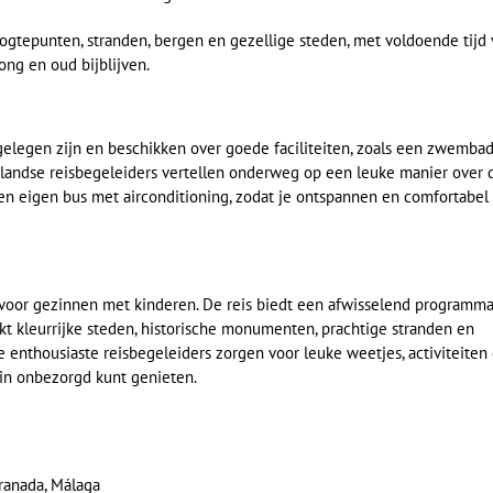
oogtepunten, stranden, bergen en gezellige steden, met voldoende tijd
jong en oud bijblijven.
 gelegen zijn en beschikken over goede faciliteiten, zoals een zwembad
erlandse reisbegeleiders vertellen onderweg op een leuke manier over 
een eigen bus met airconditioning, zodat je ontspannen en comfortabel
 voor gezinnen met kinderen. De reis biedt een afwisselend programm
ekt kleurrijke steden, historische monumenten, prachtige stranden en
 enthousiaste reisbegeleiders zorgen voor leuke weetjes, activiteiten
zin onbezorgd kunt genieten.
Granada, Málaga