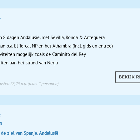
e
n 8 dagen Andalusië, met Sevilla, Ronda & Antequera
an o.a. El Torcal NP en het Alhambra (incl. gids en entree)
iviteiten mogelijk zoals de Caminito del Rey
uiten aan het strand van Nerja
BEKIJK R
sten 26,25 p.p. (o.b.v. 2 personen)
e
n
 de ziel van Spanje, Andalusië