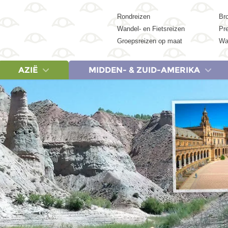
Rondreizen
Br
Wandel- en Fietsreizen
Pr
Groepsreizen op maat
Wa
AZIË
MIDDEN- & ZUID-AMERIKA
REIZEN
LANDEN
REIZEN
LANDEN
LANDEN
REIZEN
REIZEN
REIZEN
LA
Egypte, 9 dagen
Cambodja
Albanië & Noord-Macedonië, 18 dagen
Botswana
Argentinië
China, 18 dagen
Egypte, 9 dagen
Argentinië 
Ca
Egypte, 15 dagen
China
Griekenland, 9 dagen
Egypte
Belize
China, 23 dagen
Egypte, 15 dagen
Colombia,
Ver
Egypte, 19 dagen
India
Griekenland, 20 dagen
Kenia
Brazilië
India (Zuid), 21 dagen
Egypte, 19 dagen
Costa Rica
Egypte & Jordanië, 17 dagen
Indonesië
IJsland, 14 dagen
Marokko
Colombia
India & Nepal, 21 dagen
Kenia, Tanzania & Zan
Costa Rica
Jordanië, 8 dagen
Japan
Italië, 20 dagen
Namibië
Costa Rica
Indonesië: Bali, Gili & Lombok, 18 d
Marokko (Woestijn en 
Cuba, 15 
Marokko (Woestijn en Marrakech), 8 dagen
Maleisië
Lapland, 7 dagen
Tanzania
Cuba
Indonesië: Java & Bali, 22 dagen
Marokko, 15 dagen
Cuba, 20 
Marokko, 15 dagen
Nepal
Baltische Staten & Polen, 20 dagen
Zanzibar
Ecuador
Indonesië: Sumatra, Java & Bali, 22
Marokko, 20 dagen
Ecuador &
Marokko, 20 dagen
Singapore
Servië, Bosnië en Herzegovina Kroatië & Montenegro, 18 dagen
Zimbabwe
Guatemala
Indonesië: Kleine Sunda-eilanden, 
Namibië, Botswana & V
Guatemala 
Turkije, 20 dagen
Sri Lanka
Spanje, 8 dagen
Zuid-Afrika
Mexico
Japan, 15 dagen
Tanzania & Zanzibar, 
Mexico, 15
Thailand
Spanje, 18 dagen
Suriname
Japan, 21 dagen
Tanzania & Zanzibar, 
Mexico, 21
Vietnam
Turkije, 20 dagen
Peru
Maleisië, 20 dagen
Zuid-Afrika Tuinroute 
Peru, 21 d
Zuid-Korea
Zuid-Afrika noord & Es
Suriname,
Zuid-Afrika & Eswatini