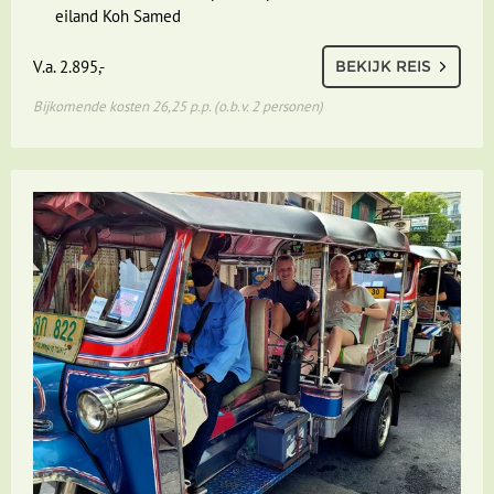
eiland Koh Samed
V.a. 2.895,-
BEKIJK REIS
Bijkomende kosten 26,25 p.p. (o.b.v. 2 personen)