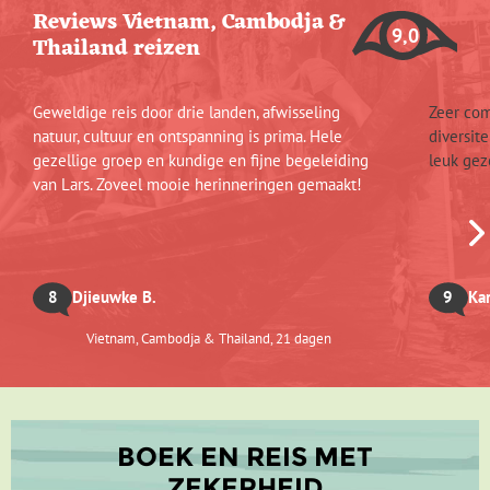
Reviews Vietnam, Cambodja &
9,0
Thailand reizen
Geweldige reis door drie landen, afwisseling
Zeer com
natuur, cultuur en ontspanning is prima. Hele
diversit
gezellige groep en kundige en fijne begeleiding
leuk gez
van Lars. Zoveel mooie herinneringen gemaakt!
8
Djieuwke B.
9
Kar
Vietnam, Cambodja & Thailand, 21 dagen
BOEK EN REIS MET
ZEKERHEID