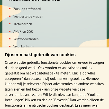
Zoek op trefwoord
Veelgestelde vragen
Trefwoorden
ANVR en SGR
Reisvoorwaarden
Verzekeringen
Reis en boek met Djoser zekerheid
Djoser maakt gebruik van cookies
Privacy verklaring
Onze website gebruikt functionele cookies om ervoor te zorgen
dat deze goed werkt. Ook worden er analytische cookies
geplaatst om het websitebezoek te meten. Klik je op "Alles
MEER WETEN?
accepteren" dan plaatsen wij ook marketingcookies. Hiermee
Brochure aanvragen
kunnen wij je relevante Djoser advertenties op andere websites
laten zien en het bezoek aan onze website via deze
Presentaties en Infodagen
advertenties analyseren. Wil je dit niet, dan kun je op "Cookie-
Aanmelden nieuwsbrief
instellingen" klikken en dan op "Bevestig". Dan worden alleen de
functionele en analytische cookies geplaatst. Lees meer over