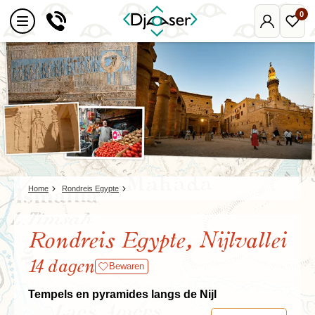
0
Mijn
Favo
Djoser
reize
Home
Rondreis Egypte
Rondreis Egypte, Nijlvallei
14 dagen
Bewaren
Tempels en pyramides langs de Nijl