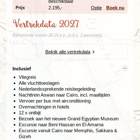
bouwen.
beschikbaar
2.195,-
Optie
Boek nu
Prijs
Piramides, oases en historische schatten
Vertrekdata 2027
Dag 4 Caïro - Dashour - Fajoem-oase - El Minya
Dag 5 El Minya, excursie Beni Hassan en El Amarna -
Bijkomende kosten 26,25 p.p. (o.b.v. 2 personen)
Sohag
Dag 6 Sohag - Abydos - Dendera - Luxor
Bekijk alle vertrekdata
Inclusief
Vliegreis
Alle vluchttoeslagen
Nederlandssprekende reisbegeleiding
Nachttrein Aswan naar Caïro, incl. maaltijden
Vervoer per bus met airconditioning
Overnachtingen in hotels
12 x ontbijt
Bezoek aan het nieuwe Grand Egyptian Museum
Excursie naar Beni Hassan en El Amarna
Na het ontbijt vertrekken we richting Dashour, een
Excursie vanuit Cairo naar Memphis, Sakkara &
gebied dat wordt gekenmerkt door de bijzondere
Gizeh
Knikpiramide en de Rode Piramide. In tegenstelling tot