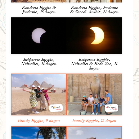
stad en wordt vooral gekenmerkt door moderne
Rondreis Egypte &
Rondreis Egypte, Jordanië
wolkenkrabbers, neonlichten en brede boulevards. Hier
Jordanië, 15 dagen
& Saoedi-Arabië, 21 dagen
vind je het Tahrirplein, dat ongewild ‘beroemd’ werd
tijdens de Egyptische Revolutie in 2011. Genoeg te zien
dus om de laatste dagen van de reis mooi af te sluiten.
De volgende dag nemen wij afscheid van Egypte en
vliegen we weer terug naar Amsterdam.
Op weg met Djoser
Eclipsreis Egypte,
Eclipsreis Egypte,
Nijlvallei, 14 dagen
Nijlvallei & Rode Zee, 14
Bij onze reizen is geen sprake van een strak gepland
dagen
reisschema. De reisdagen staan natuurlijk vast, maar
ter plaatse wordt het programma in overleg tussen de
groep en de reisbegeleiding ingevuld. De reisbegeleiding
biedt de meeste dagen wel een programma aan, maar je
bent zeker niet verplicht hieraan deel te nemen. Bij alle
excursies zijn entreegelden dan ook exclusief zodat je
zelf kan bepalen of je mee naar binnen wilt. Wie er liever
zelf op uitgaat heeft daartoe alle vrijheid. Op die manier
leer je Egypte immers het beste kennen. Gemiddeld
Family Egypte, 9 dagen
Family Egypte, 15 dagen
bestaan de groepen uit 16 deelnemers. De maximale
groepsgrootte voor deze reis is 22 personen.