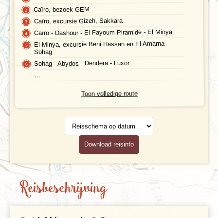
Caïro, bezoek GEM
Hotelverlenging
Caïro, excursie Gizeh, Sakkara
Caïro - Dashour - El Fayoum Piramide - El Minya
Klimaat en geografie
El Minya, excursie Beni Hassan en El Amarna -
Sohag
Reisbegeleiding en gidsen
Sohag - Abydos - Dendera - Luxor
...
Toon volledige route
Reisschema
op datum
Download reisinfo
Reisbeschrijving