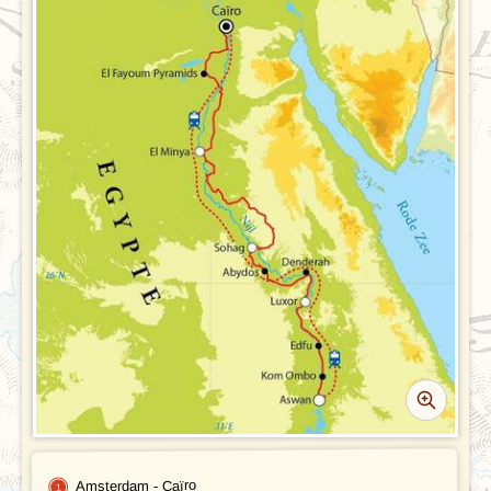
REVIEWS
PRAKTISCHE INFORMATIE
Accommodatie
FAQ
FOTO'S EN VIDEO
Vliegreis
REIS BOEKEN
Vervoer
Bij de reis inbegrepen
Excursies
Reisdocumenten
Geldzaken
Maaltijden
Gezondheid
Amsterdam - Caïro