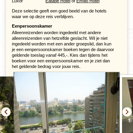
Luxor
Eatabe Hotel
of
Emilio Hotel
Deze selectie geeft een goed beeld van de hotels
waar we op deze reis verblijven.
Een dag vol ontdekkingen wacht op ons. We beginnen
met een bezoek aan de beroemde
Vallei der Koningen
,
Eenpersoonskamer
waar we diep in de rotsen uitgehouwen tombes kunnen
Alleenreizenden worden ingedeeld met andere
verkennen, waaronder die van Toetanchamon, Ramses
alleenreizenden van hetzelfde geslacht. Wil je niet
II en Amenhotep. De verbazingwekkende kunstwerken
ingedeeld worden met een ander groepslid, dan kun
en hiërogliefen vertellen verhalen over het oude
je een eenpersoonskamer boeken tegen de daarvoor
Egyptische geloof en het leven na de dood. Vervolgens
geldende toeslag vanaf 445,-. Kies dan tijdens het
brengen we een bezoek aan de Tempel van
boeken voor een eenpersoonskamer en je ziet dan
Hatsjepsoet, een architecturaal meesterwerk dat ons
het geldende bedrag voor jouw reis.
doet nadenken over de grootsheid van het oude Egypte.