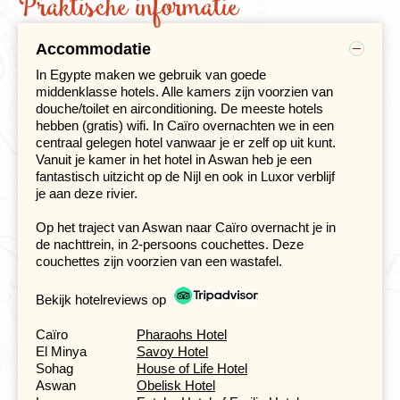
Praktische informatie
tijd voor Luxor, Luxor heette voorheen Thebe en was
eeuwenlang de hoofdstad. In Luxor zijn een groot aantal
prachtige tempels, sfinxen en graftombes, die een goed
Accommodatie
beeld geven van hoe deze imposante stad er ooit uit
In Egypte maken we gebruik van goede
moet hebben gezien.
middenklasse hotels. Alle kamers zijn voorzien van
douche/toilet en airconditioning. De meeste hotels
hebben (gratis) wifi. In Caïro overnachten we in een
Vallei der Koningen en Karnak tempels
centraal gelegen hotel vanwaar je er zelf op uit kunt.
Dag 7 Luxor, excursie vallei der Koningen en tempel van
Vanuit je kamer in het hotel in Aswan heb je een
Hatsjepsoet
fantastisch uitzicht op de Nijl en ook in Luxor verblijf
Dag 8 Luxor, Bezoeken Karnak Tempel
je aan deze rivier.
Dag 9 Luxor
Op het traject van Aswan naar Caïro overnacht je in
de nachttrein, in 2-persoons couchettes. Deze
couchettes zijn voorzien van een wastafel.
Bekijk hotelreviews op
Caïro
Pharaohs Hotel
El Minya
Savoy Hotel
Sohag
House of Life Hotel
Aswan
Obelisk Hotel