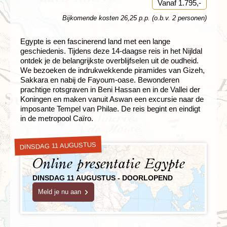
Vanaf 1.795,-
Bijkomende kosten 26,25 p.p. (o.b.v. 2 personen)
Egypte is een fascinerend land met een lange
geschiedenis. Tijdens deze 14-daagse reis in het Nijldal
ontdek je de belangrijkste overblijfselen uit de oudheid.
We bezoeken de indrukwekkende piramides van Gizeh,
Sakkara en nabij de Fayoum-oase. Bewonderen
prachtige rotsgraven in Beni Hassan en in de Vallei der
Koningen en maken vanuit Aswan een excursie naar de
imposante Tempel van Philae. De reis begint en eindigt
in de metropool Caïro.
DINSDAG 11 AUGUSTUS
Online presentatie Egypte
DINSDAG 11 AUGUSTUS - DOORLOPEND
Meld je nu aan