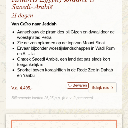
Saoedi-Arabië
21 dagen
Van Caïro naar Jeddah
Aanschouw de piramides bij Gizeh en dwaal door de
woestijnstad Petra
Zie de zon opkomen op de top van Mount Sinai
Ervaar bijzonder woestijnlandschappen in Wadi Rum
en Al Ulla
Ontdek Saoedi Arabië, een land dat pas sinds kort
toegankelijk is
Snorkel boven koraalriffen in de Rode Zee in Dahab
en Yanbu
Bewaren
V.a. 4.495,-
Bekijk reis
Bijkomende kosten 26,25 p.p. (o.b.v. 2 personen)