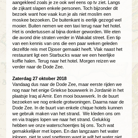
aangekleed zoals je ze ook wel eens op tv ziet. Langs
de zijkant slapen enkele personen. Toch bijzonder dit
bezoek want hoe vaak kun je als niet moslim een
moskee bezoeken. De buitenkant is eerlijk gezegd wel
mooier. Buiten nemen we een taxi terug naar het hotel.
Het is ondertussen al bijna donker geworden. We eten
die avond drie straten verder in Wakalat street. Een tip
van een kennis van ons die een paar weken geleden
dezelfde reis met Djoser gemaakt heeft. Vlak naast het
restaurant ligt een Starbucks waar we een heerlijke
koffie halen. Terug naar het hotel. Morgen reizen we
verder naar de Dode Zee.
Zaterdag 27 oktober 2018
Vandaag dus naar de Dode Zee, maar eerste rijden we
nog naar het enige Griekse bouwwerk in Jordanië in het
plaatsje Iraq al Amir. Een mooi bouwwerk. In de buurt
bezoeken we nog enkele grotwoningen. Daarna naar de
Dode Zee. In de buurt van enkele chique hotels kunnen
we gebruik maken van het strand. We kleden ons om
en via trapjes lopen we naar het strand. Gelukkig
hebben we onze waterschoentjes bij ons. Toch wat
gemakkelijker met lopen. En dan langzaam het water
inlopen, niet te veel spetteren want je wilt het water niet