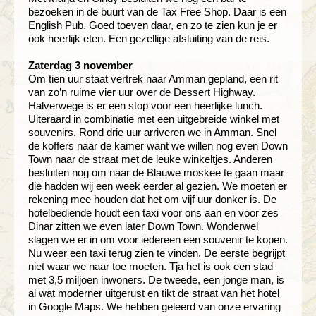
bezoeken in de buurt van de Tax Free Shop. Daar is een
English Pub. Goed toeven daar, en zo te zien kun je er
ook heerlijk eten. Een gezellige afsluiting van de reis.
Zaterdag 3 november
Om tien uur staat vertrek naar Amman gepland, een rit
van zo’n ruime vier uur over de Dessert Highway.
Halverwege is er een stop voor een heerlijke lunch.
Uiteraard in combinatie met een uitgebreide winkel met
souvenirs. Rond drie uur arriveren we in Amman. Snel
de koffers naar de kamer want we willen nog even Down
Town naar de straat met de leuke winkeltjes. Anderen
besluiten nog om naar de Blauwe moskee te gaan maar
die hadden wij een week eerder al gezien. We moeten er
rekening mee houden dat het om vijf uur donker is. De
hotelbediende houdt een taxi voor ons aan en voor zes
Dinar zitten we even later Down Town. Wonderwel
slagen we er in om voor iedereen een souvenir te kopen.
Nu weer een taxi terug zien te vinden. De eerste begrijpt
niet waar we naar toe moeten. Tja het is ook een stad
met 3,5 miljoen inwoners. De tweede, een jonge man, is
al wat moderner uitgerust en tikt de straat van het hotel
in Google Maps. We hebben geleerd van onze ervaring