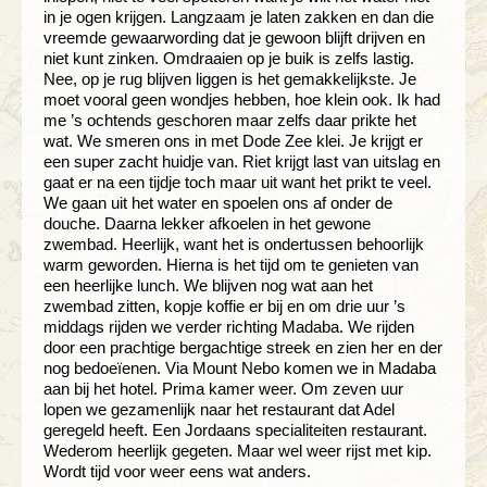
in je ogen krijgen. Langzaam je laten zakken en dan die
vreemde gewaarwording dat je gewoon blijft drijven en
niet kunt zinken. Omdraaien op je buik is zelfs lastig.
Nee, op je rug blijven liggen is het gemakkelijkste. Je
moet vooral geen wondjes hebben, hoe klein ook. Ik had
me ’s ochtends geschoren maar zelfs daar prikte het
wat. We smeren ons in met Dode Zee klei. Je krijgt er
een super zacht huidje van. Riet krijgt last van uitslag en
gaat er na een tijdje toch maar uit want het prikt te veel.
We gaan uit het water en spoelen ons af onder de
douche. Daarna lekker afkoelen in het gewone
zwembad. Heerlijk, want het is ondertussen behoorlijk
warm geworden. Hierna is het tijd om te genieten van
een heerlijke lunch. We blijven nog wat aan het
zwembad zitten, kopje koffie er bij en om drie uur ’s
middags rijden we verder richting Madaba. We rijden
door een prachtige bergachtige streek en zien her en der
nog bedoeïenen. Via Mount Nebo komen we in Madaba
aan bij het hotel. Prima kamer weer. Om zeven uur
lopen we gezamenlijk naar het restaurant dat Adel
geregeld heeft. Een Jordaans specialiteiten restaurant.
Wederom heerlijk gegeten. Maar wel weer rijst met kip.
Wordt tijd voor weer eens wat anders.