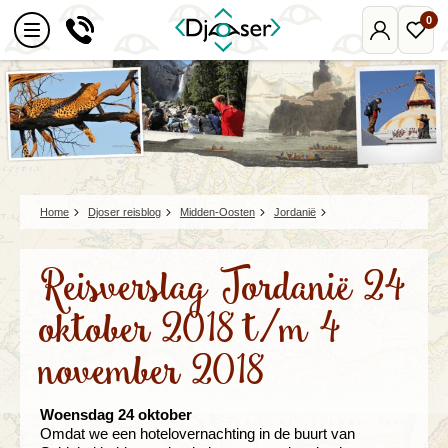
0
Mijn
Favo
Djoser
reize
Home
Djoser reisblog
Midden-Oosten
Jordanië
Reisverslag Jordanië 24
oktober 2018 t/m 4
november 2018
Woensdag 24 oktober
Omdat we een hotelovernachting in de buurt van