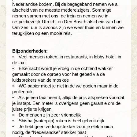
Nederlandse bodem. Bij de bagageband nemen we al
afscheid van de meeste medereizigers. Sommige
nemen samen met ons de trein en nemen we in
respectievelijk Utrecht en Den Bosch afscheid van hun.
Om zes uur ‘s avonds zijn we weer thuis en kunnen we
terugkijken op een mooie reis.
Bijzonderheden:
• Veel mensen roken, in restaurants, in lobby hotel, in
de taxi
• Elke nacht wordt je vroeg in de ochtend wakker
gemaakt door de oproep voor het gebed via de
luidsprekers van de moskee
• WC papier moet je niet in de wc gooien maar in de
prullenbak.
• Als je een taxi neemt, altijd de prijs afspreken voordat
je instapt. Een meter is overigens geen garantie om de
juiste prijs te krijgen.
• De mensen zijn zeer vriendelijk
• Shisha (waterpijp) roken is heel gebruikelijk
• Je hebt geen verloopstekker voor je elektronica
nodig, de “Nederlandse” stekker past