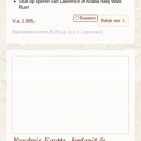
Stuit op sporen van Lawrence of Arabia nabij Wadi
Rum
Bewaren
V.a. 1.995,-
Bekijk reis
Bijkomende kosten 26,25 p.p. (o.b.v. 2 personen)
Rondreis Egypte, Jordanië &