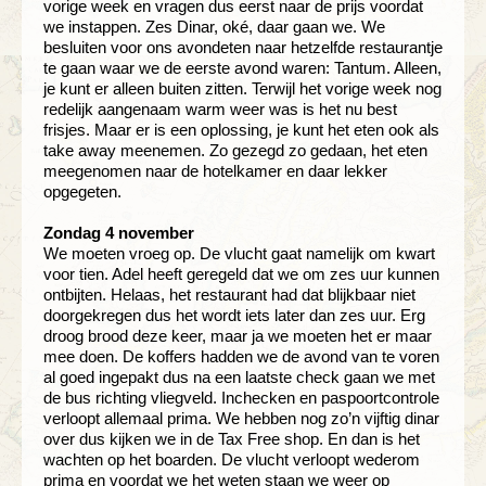
vorige week en vragen dus eerst naar de prijs voordat
we instappen. Zes Dinar, oké, daar gaan we. We
besluiten voor ons avondeten naar hetzelfde restaurantje
te gaan waar we de eerste avond waren: Tantum. Alleen,
je kunt er alleen buiten zitten. Terwijl het vorige week nog
redelijk aangenaam warm weer was is het nu best
frisjes. Maar er is een oplossing, je kunt het eten ook als
take away meenemen. Zo gezegd zo gedaan, het eten
meegenomen naar de hotelkamer en daar lekker
opgegeten.
Zondag 4 november
We moeten vroeg op. De vlucht gaat namelijk om kwart
voor tien. Adel heeft geregeld dat we om zes uur kunnen
ontbijten. Helaas, het restaurant had dat blijkbaar niet
doorgekregen dus het wordt iets later dan zes uur. Erg
droog brood deze keer, maar ja we moeten het er maar
mee doen. De koffers hadden we de avond van te voren
al goed ingepakt dus na een laatste check gaan we met
de bus richting vliegveld. Inchecken en paspoortcontrole
verloopt allemaal prima. We hebben nog zo’n vijftig dinar
over dus kijken we in de Tax Free shop. En dan is het
wachten op het boarden. De vlucht verloopt wederom
prima en voordat we het weten staan we weer op