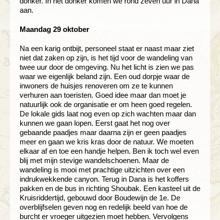
donker. In het donker komen we rond zeven uur in Dana
aan.
Maandag 29 oktober
Na een karig ontbijt, personeel staat er naast maar ziet
niet dat zaken op zijn, is het tijd voor de wandeling van
twee uur door de omgeving. Nu het licht is zien we pas
waar we eigenlijk beland zijn. Een oud dorpje waar de
inwoners de huisjes renoveren om ze te kunnen
verhuren aan toeristen. Goed idee maar dan moet je
natuurlijk ook de organisatie er om heen goed regelen.
De lokale gids laat nog even op zich wachten maar dan
kunnen we gaan lopen. Eerst gaat het nog over
gebaande paadjes maar daarna zijn er geen paadjes
meer en gaan we kris kras door de natuur. We moeten
elkaar af en toe een handje helpen. Ben ik toch wel even
blij met mijn stevige wandelschoenen. Maar de
wandeling is mooi met prachtige uitzichten over een
indrukwekkende canyon. Terug in Dana is het koffers
pakken en de bus in richting Shoubak. Een kasteel uit de
Kruisriddertijd, gebouwd door Boudewijn de 1e. De
overblijfselen geven nog en redelijk beeld van hoe de
burcht er vroeger uitgezien moet hebben. Vervolgens