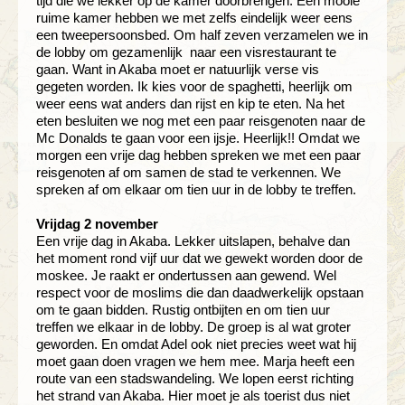
tijd die we lekker op de kamer doorbrengen. Een mooie
ruime kamer hebben we met zelfs eindelijk weer eens
een tweepersoonsbed. Om half zeven verzamelen we in
de lobby om gezamenlijk naar een visrestaurant te
gaan. Want in Akaba moet er natuurlijk verse vis
gegeten worden. Ik kies voor de spaghetti, heerlijk om
weer eens wat anders dan rijst en kip te eten. Na het
eten besluiten we nog met een paar reisgenoten naar de
Mc Donalds te gaan voor een ijsje. Heerlijk!! Omdat we
morgen een vrije dag hebben spreken we met een paar
reisgenoten af om samen de stad te verkennen. We
spreken af om elkaar om tien uur in de lobby te treffen.
Vrijdag 2 november
Een vrije dag in Akaba. Lekker uitslapen, behalve dan
het moment rond vijf uur dat we gewekt worden door de
moskee. Je raakt er ondertussen aan gewend. Wel
respect voor de moslims die dan daadwerkelijk opstaan
om te gaan bidden. Rustig ontbijten en om tien uur
treffen we elkaar in de lobby. De groep is al wat groter
geworden. En omdat Adel ook niet precies weet wat hij
moet gaan doen vragen we hem mee. Marja heeft een
route van een stadswandeling. We lopen eerst richting
het strand van Akaba. Hier moet je als toerist dus niet