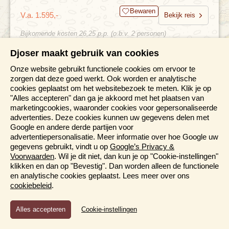
Bewaren
V.a. 1.595,-
Bekijk reis
Bijkomende kosten 26,25 p.p. (o.b.v. 2 personen)
Djoser maakt gebruik van cookies
Onze website gebruikt functionele cookies om ervoor te
zorgen dat deze goed werkt. Ook worden er analytische
cookies geplaatst om het websitebezoek te meten. Klik je op
"Alles accepteren" dan ga je akkoord met het plaatsen van
marketingcookies, waaronder cookies voor gepersonaliseerde
advertenties. Deze cookies kunnen uw gegevens delen met
Google en andere derde partijen voor
advertentiepersonalisatie. Meer informatie over hoe Google uw
gegevens gebruikt, vindt u op
Google’s Privacy &
Voorwaarden
. Wil je dit niet, dan kun je op "Cookie-instellingen"
klikken en dan op "Bevestig". Dan worden alleen de functionele
en analytische cookies geplaatst. Lees meer over ons
cookiebeleid
.
Functioneel en Analytisch
Cookie-instellingen
Cookies die er voor zorgen dat de website naar behoren
functioneert en cookies waarmee wij anoniem het gebruik van
Egypte & Jordanië