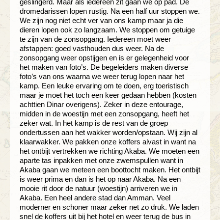
geslingerd. Maar als iedereen zit gaan we op pad. De
dromedarissen lopen rustig. Na een half uur stoppen we.
We zijn nog niet echt ver van ons kamp maar ja die
dieren lopen ook zo langzaam. We stoppen om getuige
te zijn van de zonsopgang. Iedereen moet weer
afstappen: goed vasthouden dus weer. Na de
zonsopgang weer opstijgen en is er gelegenheid voor
het maken van foto’s. De begeleiders maken diverse
foto’s van ons waarna we weer terug lopen naar het
kamp. Een leuke ervaring om te doen, erg toeristisch
maar je moet het toch een keer gedaan hebben (kosten
achttien Dinar overigens). Zeker in deze entourage,
midden in de woestijn met een zonsopgang, heeft het
zeker wat. In het kamp is de rest van de groep
ondertussen aan het wakker worden/opstaan. Wij zijn al
klaarwakker. We pakken onze koffers alvast in want na
het ontbijt vertrekken we richting Akaba. We moeten een
aparte tas inpakken met onze zwemspullen want in
Akaba gaan we meteen een boottocht maken. Het ontbijt
is weer prima en dan is het op naar Akaba. Na een
mooie rit door de natuur (woestijn) arriveren we in
Akaba. Een heel andere stad dan Amman. Veel
moderner en schoner maar zeker net zo druk. We laden
snel de koffers uit bij het hotel en weer terug de bus in