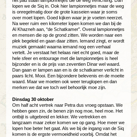
het pad staan lampionnetjes die de weg verlichting. Dan
lopen we de Siq in. Ook hier lampionnetjes maar de weg
is onregelmatig door de grote kasseien waar je soms
over moet lopen. Goed kijken waar je je voeten neerzet.
Na weer ruim een kilometer lopen komen we dan bij de
Al Khazneh aan, “de Schatkamer”. Overal lampionnetjes
en mensen die op de grond zitten. We worden naar een
plek begeleid en gaan daar zitten. Iemand zingt, er wordt
muziek gemaakt waarna iemand nog een verhaal
vertelt. Je verstaat het helaas niet echt goed, maar de
hele sfeer en entourage met die lampionnetjes is heel
bijzonder en is de prijs van zeventien Dinar wel waard.
Dan gaan er lampen aan en is de schatkamer verlicht in
paars licht. Mooi. Een bijzondere belevenis en de moeite
waard. Maar we moeten ook weer teruglopen en dan
merken we dat we toch wel behoorlijk moe zijn.
Dinsdag 30 oktober
Om half acht vertrek naar Petra dus vroeg opstaan. We
hebben geen zin, de benen zijn nog moe, heel moe. Het
ontbijt is uitgebreid en lekker. We vertrekken en
langzaam maar zeker komen we op gang. Hoe meer we
lopen hoe beter het gaat. Als we bij de ingang van de Siq
komen is de ergste vermoeidheid voorbij. Omdat het