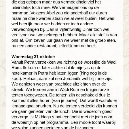
die dag gelopen maar qua vermoeidheid viel het
uiteindelijk toch mee. We verheugen ons op de
hamman. Volgens Abel zou die anderhalf uur duren
maar na drie kwartier staan we al weer buiten. Het was
wel heerlijk maar we hadden er toch andere
verwachtingen bij. Dan is vijfentwintig Dinar toch wel
veel voor wat we gekregen hebben. Maar alle stof is van
ons af. Om zeven uur gaan we weer met de groep eten,
nu een ander restaurant, letterlijk om de hoek.
Woensdag 31 oktober
Vanuit Petra vertrekken we richting de woestijn: de Wadi
Rum. Ik kom er later achter dat ik mijn jas op de
hotelkamer in Petra heb laten liggen (hing nog in de
kast). Helaas, daar zal een Jordaniër wel blij mee zijn.
We genieten weer van prachtige uitzichten over de
streek. We komen aan in Wadi Rum en krijgen onze
tenten toegewezen. De tenten zijn geschakeld dus je
kunt echt alles horen (van je buren). Dat wordt wat als er
iemand gaat snurken. Nu de tenten verdeeld zijn kunnen
we gaan genieten van de lunch. Die is wederom goed
verzorgd. ’s Middags staat een tocht met de jeep door
de woestijn op het programma. Een mooie tocht waarbij
we volop kunnen genieten van de bijzondere