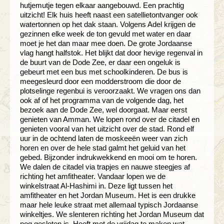
hutjemutje tegen elkaar aangebouwd. Een prachtig
uitzicht! Elk huis heeft naast een satellietontvanger ook
watertonnen op het dak staan. Volgens Adel krijgen de
gezinnen elke week de ton gevuld met water en daar
moet je het dan maar mee doen. De grote Jordaanse
vlag hangt halfstok. Het blijkt dat door hevige regenval in
de buurt van de Dode Zee, er daar een ongeluk is
gebeurt met een bus met schoolkinderen. De bus is
meegesleurd door een modderstroom die door de
plotselinge regenbui is veroorzaakt. We vragen ons dan
ook af of het programma van de volgende dag, het
bezoek aan de Dode Zee, wel doorgaat. Maar eerst
genieten van Amman. We lopen rond over de citadel en
genieten vooral van het uitzicht over de stad. Rond elf
uur in de ochtend laten de moskeeën weer van zich
horen en over de hele stad galmt het geluid van het
gebed. Bijzonder indrukwekkend en mooi om te horen.
We dalen de citadel via trapjes en nauwe steegjes af
richting het amfitheater. Vandaar lopen we de
winkelstraat Al-Hashimi in. Deze ligt tussen het
amfitheater en het Jordan Museum. Het is een drukke
maar hele leuke straat met allemaal typisch Jordaanse
winkeltjes. We slenteren richting het Jordan Museum dat
nog gesloten is. Heeft met de vrijdag te maken wat