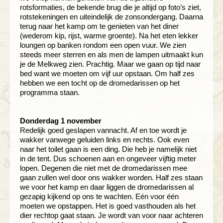
rotsformaties, de bekende brug die je altijd op foto’s ziet,
rotstekeningen en uiteindelijk de zonsondergang. Daarna
terug naar het kamp om te genieten van het diner
(wederom kip, rijst, warme groente). Na het eten lekker
loungen op banken rondom een open vuur. We zien
steeds meer sterren en als men de lampen uitmaakt kun
je de Melkweg zien. Prachtig. Maar we gaan op tijd naar
bed want we moeten om vijf uur opstaan. Om half zes
hebben we een tocht op de dromedarissen op het
programma staan.
Donderdag 1 november
Redelijk goed geslapen vannacht. Af en toe wordt je
wakker vanwege geluiden links en rechts. Ook even
naar het toilet gaan is een ding. Die heb je namelijk niet
in de tent. Dus schoenen aan en ongeveer vijftig meter
lopen. Degenen die niet met de dromedarissen mee
gaan zullen wel door ons wakker worden. Half zes staan
we voor het kamp en daar liggen de dromedarissen al
gezapig kijkend op ons te wachten. Eén voor één
moeten we opstappen. Het is goed vasthouden als het
dier rechtop gaat staan. Je wordt van voor naar achteren