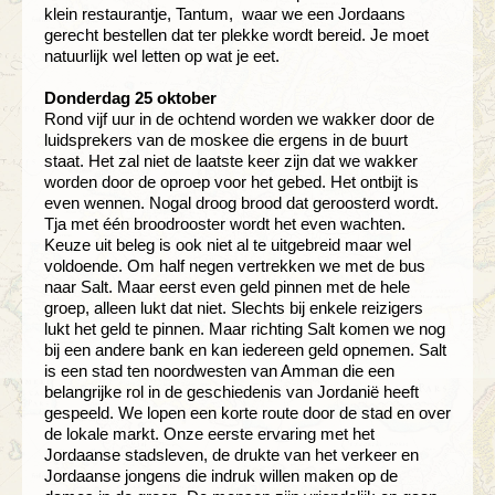
klein restaurantje, Tantum, waar we een Jordaans
gerecht bestellen dat ter plekke wordt bereid. Je moet
natuurlijk wel letten op wat je eet.
Donderdag 25 oktober
Rond vijf uur in de ochtend worden we wakker door de
luidsprekers van de moskee die ergens in de buurt
staat. Het zal niet de laatste keer zijn dat we wakker
worden door de oproep voor het gebed. Het ontbijt is
even wennen. Nogal droog brood dat geroosterd wordt.
Tja met één broodrooster wordt het even wachten.
Keuze uit beleg is ook niet al te uitgebreid maar wel
voldoende. Om half negen vertrekken we met de bus
naar Salt. Maar eerst even geld pinnen met de hele
groep, alleen lukt dat niet. Slechts bij enkele reizigers
lukt het geld te pinnen. Maar richting Salt komen we nog
bij een andere bank en kan iedereen geld opnemen. Salt
is een stad ten noordwesten van Amman die een
belangrijke rol in de geschiedenis van Jordanië heeft
gespeeld. We lopen een korte route door de stad en over
de lokale markt. Onze eerste ervaring met het
Jordaanse stadsleven, de drukte van het verkeer en
Jordaanse jongens die indruk willen maken op de