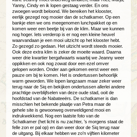
Yanny, Cindy en ik lopen gestaag verder. En ons
zwoegen wordt beloond. We bereiken het klooster,
eerlijk gezegd nog mooier dan de schatkamer. Op een
bankje eten we ons meegenomen lunchpakket op en
komen weer een beetje bij van de klim. Maar we kunnen
nog hoger. Iets verderop is er nog een kleine heuvel
waarvandaan je een mooi uitzicht op het klooster hebt.
Zo gezegd zo gedaan. Het uitzicht wordt steeds mooier.
Ook deze extra klim is zeker de moeite waard. Daarna
weer drie kwartier bergafwaarts waarbij we Jeanny weer
oppikken en ook nog zowat door een ezel omver
gelopen worden. Onder aan gekomen eerst weer een
pauze om bij te komen. Het is ondertussen behoorlijk
warm geworden. We lopen langzaam maar zeker weer
terug naar de Siq en bekijken ondertussen allerlei andere
prachtige overblijfselen van deze oude stad, ooit de
hoofdstad van de Nabateeërs. De schatkamer is dan
misschien het bekende plaatje van Petra maar de
gehele site is gewoonweg overweldigend mooi en
indrukwekkend. Nog een laatste foto van de
Schatkamer (het licht is nu zachter, ’s morgens staat de
felle zon er pal op) en dan weer door de Siq terug naar
de uitgang. Bij elkaar hebben we zo’n vijftien kilometer