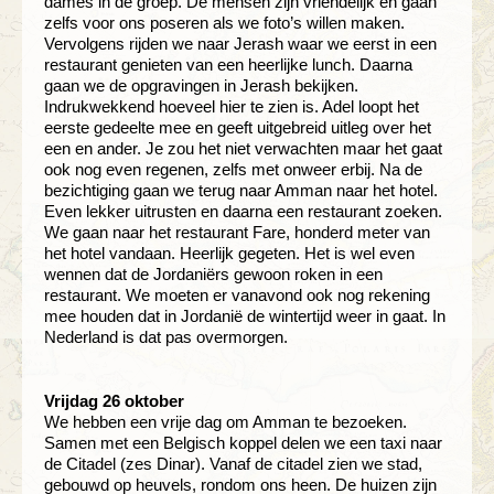
dames in de groep. De mensen zijn vriendelijk en gaan
zelfs voor ons poseren als we foto’s willen maken.
Vervolgens rijden we naar Jerash waar we eerst in een
restaurant genieten van een heerlijke lunch. Daarna
gaan we de opgravingen in Jerash bekijken.
Indrukwekkend hoeveel hier te zien is. Adel loopt het
eerste gedeelte mee en geeft uitgebreid uitleg over het
een en ander. Je zou het niet verwachten maar het gaat
ook nog even regenen, zelfs met onweer erbij. Na de
bezichtiging gaan we terug naar Amman naar het hotel.
Even lekker uitrusten en daarna een restaurant zoeken.
We gaan naar het restaurant Fare, honderd meter van
het hotel vandaan. Heerlijk gegeten. Het is wel even
wennen dat de Jordaniërs gewoon roken in een
restaurant. We moeten er vanavond ook nog rekening
mee houden dat in Jordanië de wintertijd weer in gaat. In
Nederland is dat pas overmorgen.
Vrijdag 26 oktober
We hebben een vrije dag om Amman te bezoeken.
Samen met een Belgisch koppel delen we een taxi naar
de Citadel (zes Dinar). Vanaf de citadel zien we stad,
gebouwd op heuvels, rondom ons heen. De huizen zijn