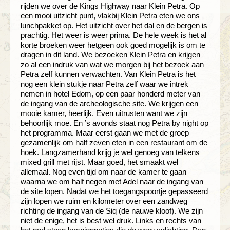
rijden we over de Kings Highway naar Klein Petra. Op
een mooi uitzicht punt, vlakbij Klein Petra eten we ons
lunchpakket op. Het uitzicht over het dal en de bergen is
prachtig. Het weer is weer prima. De hele week is het al
korte broeken weer hetgeen ook goed mogelijk is om te
dragen in dit land. We bezoeken Klein Petra en krijgen
zo al een indruk van wat we morgen bij het bezoek aan
Petra zelf kunnen verwachten. Van Klein Petra is het
nog een klein stukje naar Petra zelf waar we intrek
nemen in hotel Edom, op een paar honderd meter van
de ingang van de archeologische site. We krijgen een
mooie kamer, heerlijk. Even uitrusten want we zijn
behoorlijk moe. En ’s avonds staat nog Petra by night op
het programma. Maar eerst gaan we met de groep
gezamenlijk om half zeven eten in een restaurant om de
hoek. Langzamerhand krijg je wel genoeg van telkens
mixed grill met rijst. Maar goed, het smaakt wel
allemaal. Nog even tijd om naar de kamer te gaan
waarna we om half negen met Adel naar de ingang van
de site lopen. Nadat we het toegangspoortje gepasseerd
zijn lopen we ruim en kilometer over een zandweg
richting de ingang van de Siq (de nauwe kloof). We zijn
niet de enige, het is best wel druk. Links en rechts van