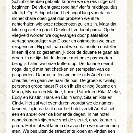
Schiphol hebben geboekt kunnen we de reis uitgerust
beginnen. De vlucht gaat rond half vier ’s middags, dus
alle tijd. Op Schiphol duurt het nogal lang voordat de
incheckbalie open gaat dus proberen we al te
achterhalen wie onze reisgenoten zullen zijn. Maar dat
lukt nog niet zo goed. De vlucht verloopt prima. Op het
vliegveld worden we opgevangen door plaatselijke
vertegenwoordiger van Djoser en ontmoeten we onze
reisgenoten. Hij geeft aan dat we ons moeten opstellen
in een rij om zo gezamenlijk door de douane te gaan als
groep. In de tijd dat de douane met onze paspoorten
bezig is halen we onze koffers op. De douane neemt
nogal de tijd met het checken en stempelen van de
paspoorten. Daarna treffen we onze gids Adel en de
chauffeur en gaan we naar de bus. De groep is twintig
personen groot: naast Riet en ik zijn er nog Jeanne en
Marja, Myriam en Martine, Lucie, Patrick en Rita, Mieke,
Eddy en Kristin, Hans en Els, Yanny, Sita en Rita en
Cindy. Het zal wel even duren voordat we de namen
kennen. Tijdens de rit naar het hotel vertelt Adel al het
een en ander over de komende dagen. In het hotel
aangekomen krijgen we snel de sleutel, onze kamer is
prima. Het is al wat later in de avond en we moeten nog
eten. We besluiten de straat af te lopen en vinden een