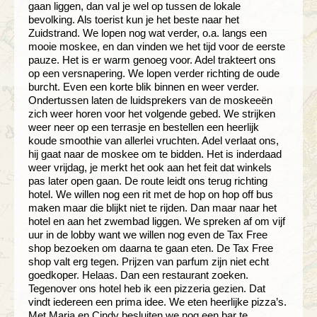
gaan liggen, dan val je wel op tussen de lokale
bevolking. Als toerist kun je het beste naar het
Zuidstrand. We lopen nog wat verder, o.a. langs een
mooie moskee, en dan vinden we het tijd voor de eerste
pauze. Het is er warm genoeg voor. Adel trakteert ons
op een versnapering. We lopen verder richting de oude
burcht. Even een korte blik binnen en weer verder.
Ondertussen laten de luidsprekers van de moskeeën
zich weer horen voor het volgende gebed. We strijken
weer neer op een terrasje en bestellen een heerlijk
koude smoothie van allerlei vruchten. Adel verlaat ons,
hij gaat naar de moskee om te bidden. Het is inderdaad
weer vrijdag, je merkt het ook aan het feit dat winkels
pas later open gaan. De route leidt ons terug richting
hotel. We willen nog een rit met de hop on hop off bus
maken maar die blijkt niet te rijden. Dan maar naar het
hotel en aan het zwembad liggen. We spreken af om vijf
uur in de lobby want we willen nog even de Tax Free
shop bezoeken om daarna te gaan eten. De Tax Free
shop valt erg tegen. Prijzen van parfum zijn niet echt
goedkoper. Helaas. Dan een restaurant zoeken.
Tegenover ons hotel heb ik een pizzeria gezien. Dat
vindt iedereen een prima idee. We eten heerlijke pizza’s.
Met Marja en Cindy besluiten we nog een bar te