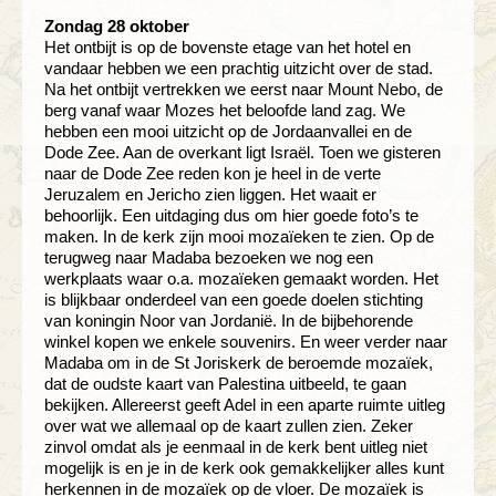
Zondag 28 oktober
Het ontbijt is op de bovenste etage van het hotel en
vandaar hebben we een prachtig uitzicht over de stad.
Na het ontbijt vertrekken we eerst naar Mount Nebo, de
berg vanaf waar Mozes het beloofde land zag. We
hebben een mooi uitzicht op de Jordaanvallei en de
Dode Zee. Aan de overkant ligt Israël. Toen we gisteren
naar de Dode Zee reden kon je heel in de verte
Jeruzalem en Jericho zien liggen. Het waait er
behoorlijk. Een uitdaging dus om hier goede foto’s te
maken. In de kerk zijn mooi mozaïeken te zien. Op de
terugweg naar Madaba bezoeken we nog een
werkplaats waar o.a. mozaïeken gemaakt worden. Het
is blijkbaar onderdeel van een goede doelen stichting
van koningin Noor van Jordanië. In de bijbehorende
winkel kopen we enkele souvenirs. En weer verder naar
Madaba om in de St Joriskerk de beroemde mozaïek,
dat de oudste kaart van Palestina uitbeeld, te gaan
bekijken. Allereerst geeft Adel in een aparte ruimte uitleg
over wat we allemaal op de kaart zullen zien. Zeker
zinvol omdat als je eenmaal in de kerk bent uitleg niet
mogelijk is en je in de kerk ook gemakkelijker alles kunt
herkennen in de mozaïek op de vloer. De mozaïek is