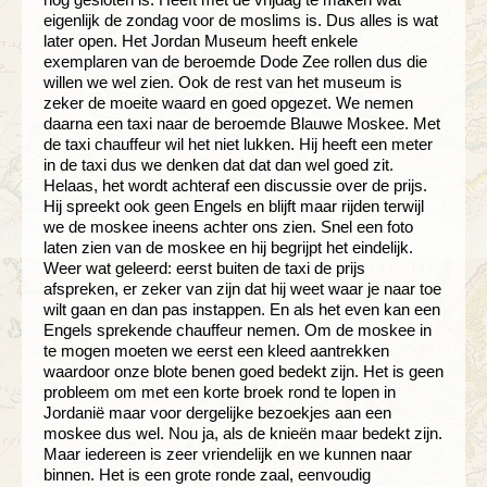
eigenlijk de zondag voor de moslims is. Dus alles is wat
later open. Het Jordan Museum heeft enkele
exemplaren van de beroemde Dode Zee rollen dus die
willen we wel zien. Ook de rest van het museum is
zeker de moeite waard en goed opgezet. We nemen
daarna een taxi naar de beroemde Blauwe Moskee. Met
de taxi chauffeur wil het niet lukken. Hij heeft een meter
in de taxi dus we denken dat dat dan wel goed zit.
Helaas, het wordt achteraf een discussie over de prijs.
Hij spreekt ook geen Engels en blijft maar rijden terwijl
we de moskee ineens achter ons zien. Snel een foto
laten zien van de moskee en hij begrijpt het eindelijk.
Weer wat geleerd: eerst buiten de taxi de prijs
afspreken, er zeker van zijn dat hij weet waar je naar toe
wilt gaan en dan pas instappen. En als het even kan een
Engels sprekende chauffeur nemen. Om de moskee in
te mogen moeten we eerst een kleed aantrekken
waardoor onze blote benen goed bedekt zijn. Het is geen
probleem om met een korte broek rond te lopen in
Jordanië maar voor dergelijke bezoekjes aan een
moskee dus wel. Nou ja, als de knieën maar bedekt zijn.
Maar iedereen is zeer vriendelijk en we kunnen naar
binnen. Het is een grote ronde zaal, eenvoudig