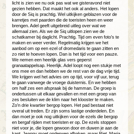
licht is zien we nu ook pas wat we gisteravond niet
gezien hebben. Dat maakt het ook al anders. Het lopen
door de Siq is prachtig. Wel uitkijken geblazen voor de
karretjes met paarden die de toeristen heen en weer
brengen. Adel geeft uitgebreid uitleg over wat we
allemaal zien. Als we de Siq uitlopen zien we de
schatkamer bij daglicht. Prachtig. Tijd om even foto’s te
maken en weer verder. Regelmatig krijgen we het
aanbod om op een ezel of dromedaris te gaan zitten en
zo niet te hoeven lopen. Dan is het tijd voor een pauze.
We nemen een heerlijk glas vers geperst
granaatappelsap. Heerlijk. Adel loopt nog een stukje met
ons mee en dan hebben we de rest van de dag vrije tijd.
We krijgen wel het advies om op tijd, voor vijf uur, terug
te gaan vanwege de vroege duisternis. En we hebben
om half zes een afspraak bij de hamman. De groep is
ondertussen uit elkaar gevallen en met een groep van
zes besluiten we de klim naar het klooster te maken.
Zo’n drie kwartier bergop lopen. Het pad bestaat niet
overal uit treden. Er zijn soms lastige onderdelen. En
dan moet je ook nog uitkijken voor de ezels die bergop
en bergaf rijden met toeristen er op. De ezels stoppen
niet voor je, die lopen gewoon door en duwen je aan de
kant. Jeanny moet onderweg afhaken, maar Riet, Marja,