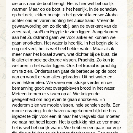
die ons naar de boot brengt. Het is hier wel behoorlijk
warmer. Maar op de boot is het heerlijk. In de schaduw
op het dek, lekker briesje in het gezicht laten we Akaba
achter ons en varen richting het Zuidstrand. Vreemde
gewaarwording om zo dichtbij, aan de overkant van de
zeestraat, Israël en Egypte te zien liggen. Aangekomen
aan het Zuidstrand gaan we voor anker en kunnen we
gaan snorkelen. Het water is heerlijk. In het begin zie ik
nog niet veel, het is wel heel helder water. Maar als ik
meer naar het koraal zwem, wat dichter bij de kust, zie
ik allerlei mooie gekleurde vissen. Prachtig. Zo kun je
wel uren in het water liggen. Ook het koraal is prachtig
om te zien. Ondertussen gaat de barbecue op de boot
aan en wordt er van alles gebraden. Uit het water en
even lekker eten. We varen een stukje verder en de
bemanning gooit wat overgebleven brood in het water.
Meteen komen er vissen op af. We krijgen de
gelegenheid om nog even te gaan snorkelen. En
wederom zien we mooie vissen, hele scholen zelfs. Een
mooie ervaring. In de haven aangekomen blijkt de bus
ingezet te zijn voor een rit naar het vliegveld dus moeten
we naar het hotel lopen. Het is gelukkig niet zo ver maar
het is wel behoorlijk warm. We hebben een paar uur vrije