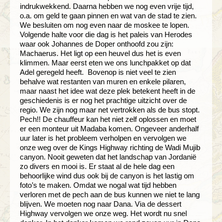
indrukwekkend. Daarna hebben we nog even vrije tijd,
o.a. om geld te gaan pinnen en wat van de stad te zien.
We besluiten om nog even naar de moskee te lopen.
Volgende halte voor die dag is het paleis van Herodes
waar ook Johannes de Doper onthoofd zou zijn:
Machaerus. Het ligt op een heuvel dus het is even
klimmen. Maar eerst eten we ons lunchpakket op dat
Adel geregeld heeft. Bovenop is niet veel te zien
behalve wat restanten van muren en enkele pilaren,
maar naast het idee wat deze plek betekent heeft in de
geschiedenis is er nog het prachtige uitzicht over de
regio. We zijn nog maar net vertrokken als de bus stopt.
Pech!! De chauffeur kan het niet zelf oplossen en moet
er een monteur uit Madaba komen. Ongeveer anderhalf
uur later is het probleem verholpen en vervolgen we
onze weg over de Kings Highway richting de Wadi Mujib
canyon. Nooit geweten dat het landschap van Jordanië
zo divers en mooi is. Er staat al de hele dag een
behoorlijke wind dus ook bij de canyon is het lastig om
foto’s te maken. Omdat we nogal wat tijd hebben
verloren met de pech aan de bus kunnen we niet te lang
blijven. We moeten nog naar Dana. Via de dessert
Highway vervolgen we onze weg. Het wordt nu snel