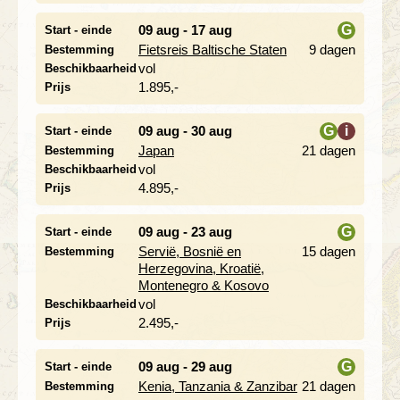
09 aug - 17 aug
G
Start - einde
Fietsreis Baltische Staten
9 dagen
Bestemming
i
vol
Beschikbaarheid
1.895,-
Prijs
09 aug - 30 aug
G
i
Start - einde
Japan
21 dagen
Bestemming
i
vol
Beschikbaarheid
4.895,-
Prijs
09 aug - 23 aug
G
Start - einde
Servië, Bosnië en
15 dagen
Bestemming
i
Herzegovina, Kroatië,
Montenegro & Kosovo
vol
Beschikbaarheid
2.495,-
Prijs
09 aug - 29 aug
G
Start - einde
Kenia, Tanzania & Zanzibar
21 dagen
Bestemming
i