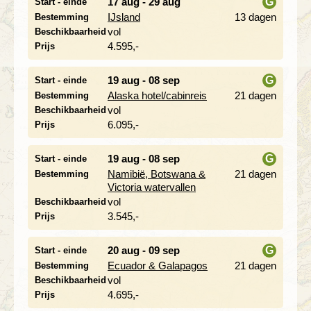
17 aug - 29 aug
G
Start - einde
IJsland
13 dagen
Bestemming
i
vol
Beschikbaarheid
4.595,-
Prijs
19 aug - 08 sep
G
Start - einde
Alaska hotel/cabinreis
21 dagen
Bestemming
i
vol
Beschikbaarheid
6.095,-
Prijs
19 aug - 08 sep
G
Start - einde
Namibië, Botswana &
21 dagen
Bestemming
i
Victoria watervallen
vol
Beschikbaarheid
3.545,-
Prijs
20 aug - 09 sep
G
Start - einde
Ecuador & Galapagos
21 dagen
Bestemming
i
vol
Beschikbaarheid
4.695,-
Prijs