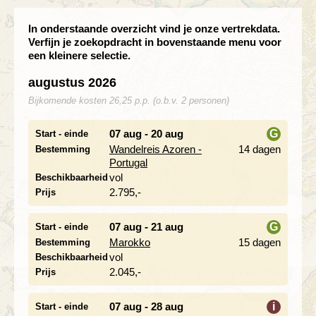
In onderstaande overzicht vind je onze vertrekdata.
Verfijn je zoekopdracht in bovenstaande menu voor
een kleinere selectie.
augustus 2026
Bijkomende kosten 26,25 p.p. (o.b.v. 2 personen)
07 aug - 20 aug
G
Start - einde
Alleen korting
Alleen beschikbaar
Wandelreis Azoren -
14 dagen
Bestemming
i
Portugal
Met alleenreizenden
vol
Beschikbaarheid
2.795,-
Prijs
07 aug - 21 aug
G
Start - einde
Marokko
15 dagen
Bestemming
i
vol
Beschikbaarheid
2.045,-
Prijs
07 aug - 28 aug
i
Start - einde