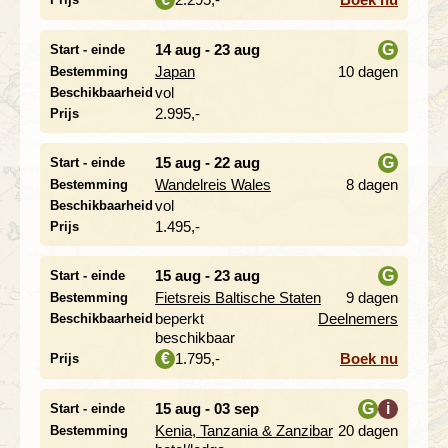
14 aug - 23 aug
G
Start - einde
Japan
10 dagen
Bestemming
i
vol
Beschikbaarheid
2.995,-
Prijs
15 aug - 22 aug
G
Start - einde
Wandelreis Wales
8 dagen
Bestemming
i
vol
Beschikbaarheid
1.495,-
Prijs
15 aug - 23 aug
G
Start - einde
Fietsreis Baltische Staten
9 dagen
Bestemming
i
beperkt
Deelnemers
Beschikbaarheid
beschikbaar
1.795,-
Boek nu
€
Prijs
15 aug - 03 sep
G
i
Start - einde
Kenia, Tanzania & Zanzibar
20 dagen
Bestemming
i