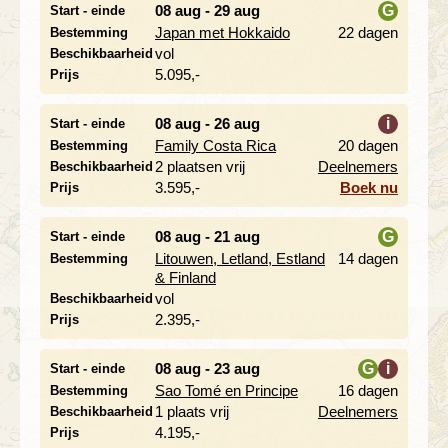
08 aug - 29 aug
G
Start - einde
Japan met Hokkaido
22 dagen
Bestemming
i
vol
Beschikbaarheid
5.095,-
Prijs
08 aug - 26 aug
i
Start - einde
Family Costa Rica
20 dagen
Bestemming
2 plaatsen vrij
Deelnemers
Beschikbaarheid
3.595,-
Boek nu
Prijs
08 aug - 21 aug
G
Start - einde
Litouwen, Letland, Estland
14 dagen
Bestemming
i
& Finland
vol
Beschikbaarheid
2.395,-
Prijs
08 aug - 23 aug
G
i
Start - einde
Sao Tomé en Principe
16 dagen
Bestemming
i
1 plaats vrij
Deelnemers
Beschikbaarheid
4.195,-
Prijs