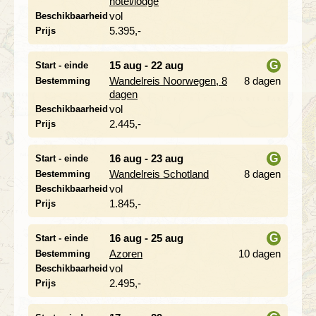
hotel/lodge
vol
Beschikbaarheid
5.395,-
Prijs
15 aug - 22 aug
G
Start - einde
Wandelreis Noorwegen, 8
8 dagen
Bestemming
i
dagen
vol
Beschikbaarheid
2.445,-
Prijs
16 aug - 23 aug
G
Start - einde
Wandelreis Schotland
8 dagen
Bestemming
i
vol
Beschikbaarheid
1.845,-
Prijs
16 aug - 25 aug
G
Start - einde
Azoren
10 dagen
Bestemming
i
vol
Beschikbaarheid
2.495,-
Prijs