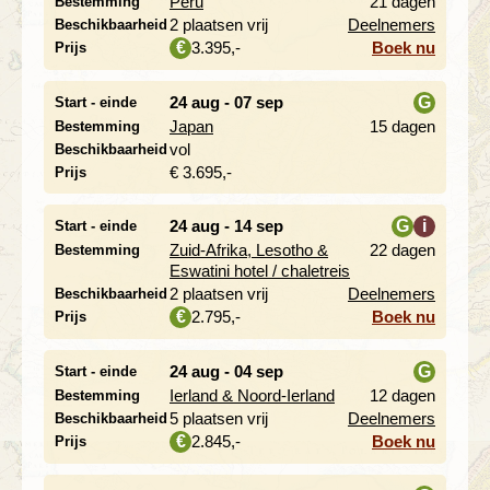
Peru
21 dagen
Bestemming
i
2 plaatsen vrij
Deelnemers
Beschikbaarheid
3.395,-
Boek nu
€
Prijs
24 aug - 07 sep
G
Start - einde
Japan
15 dagen
Bestemming
i
vol
Beschikbaarheid
€ 3.695,-
Prijs
24 aug - 14 sep
G
i
Start - einde
Zuid-Afrika, Lesotho &
22 dagen
Bestemming
i
Eswatini hotel / chaletreis
2 plaatsen vrij
Deelnemers
Beschikbaarheid
2.795,-
Boek nu
€
Prijs
24 aug - 04 sep
G
Start - einde
Ierland & Noord-Ierland
12 dagen
Bestemming
i
5 plaatsen vrij
Deelnemers
Beschikbaarheid
2.845,-
Boek nu
€
Prijs