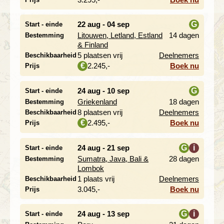
22 aug - 04 sep
G
Start - einde
Litouwen, Letland, Estland
14 dagen
Bestemming
i
& Finland
5 plaatsen vrij
Deelnemers
Beschikbaarheid
2.245,-
Boek nu
€
Prijs
24 aug - 10 sep
G
Start - einde
Griekenland
18 dagen
Bestemming
i
8 plaatsen vrij
Deelnemers
Beschikbaarheid
2.495,-
Boek nu
€
Prijs
24 aug - 21 sep
G
i
Start - einde
Sumatra, Java, Bali &
28 dagen
Bestemming
i
Lombok
1 plaats vrij
Deelnemers
Beschikbaarheid
3.045,-
Boek nu
Prijs
24 aug - 13 sep
G
i
Start - einde