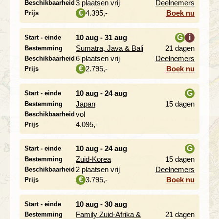
3 plaatsen vrij
Deelnemers
Beschikbaarheid
4.395,-
Boek nu
€
Prijs
10 aug - 31 aug
G
i
Start - einde
Sumatra, Java & Bali
21 dagen
Bestemming
i
6 plaatsen vrij
Deelnemers
Beschikbaarheid
2.795,-
Boek nu
€
Prijs
10 aug - 24 aug
G
Start - einde
Japan
15 dagen
Bestemming
i
vol
Beschikbaarheid
4.095,-
Prijs
10 aug - 24 aug
G
Start - einde
Zuid-Korea
15 dagen
Bestemming
i
2 plaatsen vrij
Deelnemers
Beschikbaarheid
3.795,-
Boek nu
€
Prijs
10 aug - 30 aug
Start - einde
Family Zuid-Afrika &
21 dagen
Bestemming