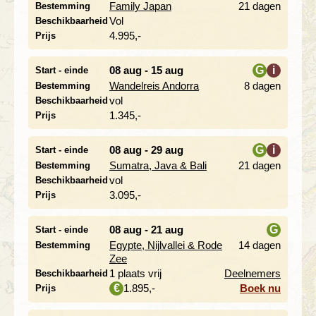
Family Japan
21 dagen
Bestemming
Vol
Beschikbaarheid
4.995,-
Prijs
08 aug - 15 aug
G
i
Start - einde
Wandelreis Andorra
8 dagen
Bestemming
i
vol
Beschikbaarheid
1.345,-
Prijs
08 aug - 29 aug
G
i
Start - einde
Sumatra, Java & Bali
21 dagen
Bestemming
i
vol
Beschikbaarheid
3.095,-
Prijs
08 aug - 21 aug
G
Start - einde
Egypte, Nijlvallei & Rode
14 dagen
Bestemming
i
Zee
1 plaats vrij
Deelnemers
Beschikbaarheid
1.895,-
Boek nu
€
Prijs