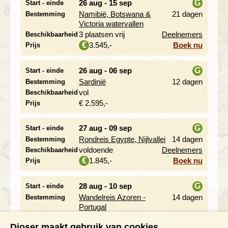
26 aug - 15 sep
G
Start - einde
Namibië, Botswana &
21 dagen
Bestemming
i
Victoria watervallen
3 plaatsen vrij
Deelnemers
Beschikbaarheid
3.545,-
Boek nu
€
Prijs
26 aug - 06 sep
G
Start - einde
Sardinië
12 dagen
Bestemming
i
vol
Beschikbaarheid
€ 2.595,-
Prijs
27 aug - 09 sep
G
Start - einde
Rondreis Egypte, Nijlvallei
14 dagen
Bestemming
i
voldoende
Deelnemers
Beschikbaarheid
1.845,-
Boek nu
€
Prijs
28 aug - 10 sep
G
Start - einde
Wandelreis Azoren -
14 dagen
Bestemming
i
Portugal
2 plaatsen vrij
Deelnemers
Beschikbaarheid
Djoser maakt gebruik van cookies