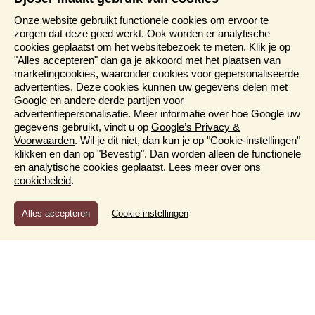
€ 2.745,-
Boek nu
Prijs
Onze website gebruikt functionele cookies om ervoor te
zorgen dat deze goed werkt. Ook worden er analytische
28 aug - 20 sep
G
Start - einde
cookies geplaatst om het websitebezoek te meten. Klik je op
China
24 dagen
Bestemming
i
"Alles accepteren" dan ga je akkoord met het plaatsen van
vol
Beschikbaarheid
marketingcookies, waaronder cookies voor gepersonaliseerde
€ 3.195,-
Prijs
advertenties. Deze cookies kunnen uw gegevens delen met
Google en andere derde partijen voor
advertentiepersonalisatie. Meer informatie over hoe Google uw
28 aug - 11 sep
G
i
Start - einde
gegevens gebruikt, vindt u op
Google’s Privacy &
Zuid-Afrika
15 dagen
Bestemming
i
Voorwaarden
. Wil je dit niet, dan kun je op "Cookie-instellingen"
vol
Beschikbaarheid
klikken en dan op "Bevestig". Dan worden alleen de functionele
€ 2.995,-
Prijs
en analytische cookies geplaatst. Lees meer over ons
cookiebeleid
.
29 aug - 05 sep
G
i
Start - einde
Functioneel en Analytisch
Wandelreis Andorra
8 dagen
Bestemming
Cookie-instellingen
i
Cookies die er voor zorgen dat de website naar behoren
3 plaatsen vrij
Deelnemers
Beschikbaarheid
functioneert en cookies waarmee wij anoniem het gebruik van
€ 1.295,-
Boek nu
Prijs
de website kunnen meten.
Marketing
29 aug - 27 sep
G
Start - einde
Marketingcookies worden gebruikt voor het personaliseren
Van Beijing naar Delhi
30 dagen
van onze webcontent en voor het tonen van advertenties op
Bestemming
i
maat.
vol
Beschikbaarheid