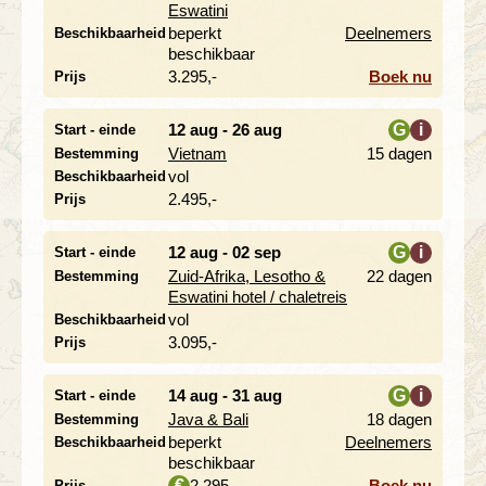
Eswatini
beperkt
Deelnemers
Beschikbaarheid
beschikbaar
3.295,-
Boek nu
Prijs
12 aug - 26 aug
G
i
Start - einde
Vietnam
15 dagen
Bestemming
i
vol
Beschikbaarheid
2.495,-
Prijs
12 aug - 02 sep
G
i
Start - einde
Zuid-Afrika, Lesotho &
22 dagen
Bestemming
i
Eswatini hotel / chaletreis
vol
Beschikbaarheid
3.095,-
Prijs
14 aug - 31 aug
G
i
Start - einde
Java & Bali
18 dagen
Bestemming
i
beperkt
Deelnemers
Beschikbaarheid
beschikbaar
2.295,-
Boek nu
€
Prijs