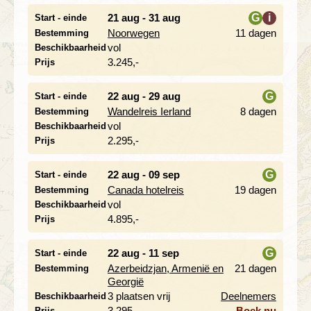
21 aug - 31 aug
G
i
Start - einde
Noorwegen
11 dagen
Bestemming
i
vol
Beschikbaarheid
3.245,-
Prijs
22 aug - 29 aug
G
Start - einde
Wandelreis Ierland
8 dagen
Bestemming
i
vol
Beschikbaarheid
2.295,-
Prijs
22 aug - 09 sep
G
Start - einde
Canada hotelreis
19 dagen
Bestemming
i
vol
Beschikbaarheid
4.895,-
Prijs
22 aug - 11 sep
G
Start - einde
Azerbeidzjan, Armenië en
21 dagen
Bestemming
i
Georgië
3 plaatsen vrij
Deelnemers
Beschikbaarheid
3.295,-
Boek nu
Prijs