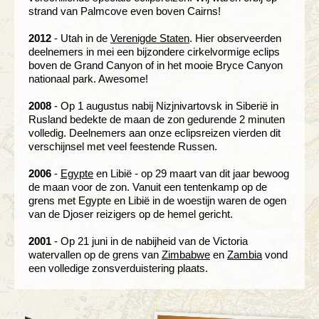
strand van Palmcove even boven Cairns!
2012
- Utah in de
Verenigde Staten
. Hier observeerden
deelnemers in mei een bijzondere cirkelvormige eclips
boven de Grand Canyon of in het mooie Bryce Canyon
nationaal park. Awesome!
2008
- Op 1 augustus nabij Nizjnivartovsk in Siberië in
Rusland bedekte de maan de zon gedurende 2 minuten
volledig. Deelnemers aan onze eclipsreizen vierden dit
verschijnsel met veel feestende Russen.
2006
-
Egypte
en Libië - op 29 maart van dit jaar bewoog
de maan voor de zon. Vanuit een tentenkamp op de
grens met Egypte en Libië in de woestijn waren de ogen
van de Djoser reizigers op de hemel gericht.
2001
- Op 21 juni in de nabijheid van de Victoria
watervallen op de grens van
Zimbabwe
en
Zambia
vond
een volledige zonsverduistering plaats.