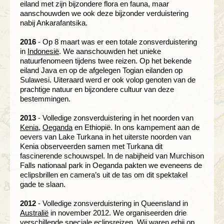
eiland met zijn bijzondere flora en fauna, maar
aanschouwden we ook deze bijzonder verduistering
nabij Ankarafantsika.
2016
- Op 8 maart was er een totale zonsverduistering
in
Indonesië
. We aanschouwden het unieke
natuurfenomeen tijdens twee reizen. Op het bekende
eiland Java en op de afgelegen Togian eilanden op
Sulawesi. Uiteraard werd er ook volop genoten van de
prachtige natuur en bijzondere cultuur van deze
bestemmingen.
2013
- Volledige zonsverduistering in het noorden van
Kenia
,
Oeganda
en Ethiopië. In ons kampement aan de
oevers van Lake Turkana in het uiterste noorden van
Kenia observeerden samen met Turkana dit
fascinerende schouwspel. In de nabijheid van Murchison
Falls nationaal park in Oeganda pakten we eveneens de
eclipsbrillen en camera’s uit de tas om dit spektakel
gade te slaan.
2012
- Volledige zonsverduistering in Queensland in
Australië
in november 2012. We organiseerden drie
verschillende speciale eclipsreizen. Wij waren erbij op