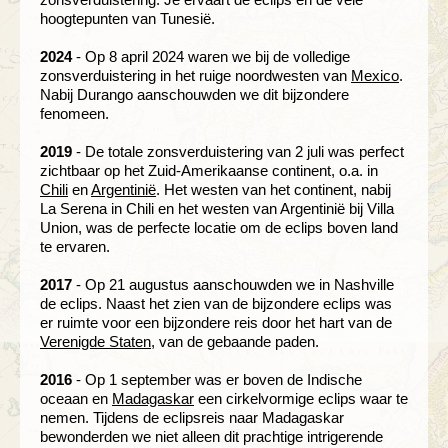
hoogtepunten van Tunesië.
2024
- Op 8 april 2024 waren we bij de volledige
zonsverduistering in het ruige noordwesten van
Mexico
.
Nabij Durango aanschouwden we dit bijzondere
fenomeen.
2019
- De totale zonsverduistering van 2 juli was perfect
zichtbaar op het Zuid-Amerikaanse continent, o.a. in
Chili
en
Argentinië
. Het westen van het continent, nabij
La Serena in Chili en het westen van Argentinië bij Villa
Union, was de perfecte locatie om de eclips boven land
te ervaren.
2017
- Op 21 augustus aanschouwden we in Nashville
de eclips. Naast het zien van de bijzondere eclips was
er ruimte voor een bijzondere reis door het hart van de
Verenigde Staten
, van de gebaande paden.
2016
- Op 1 september was er boven de Indische
oceaan en
Madagaskar
een cirkelvormige eclips waar te
nemen. Tijdens de eclipsreis naar Madagaskar
bewonderden we niet alleen dit prachtige intrigerende