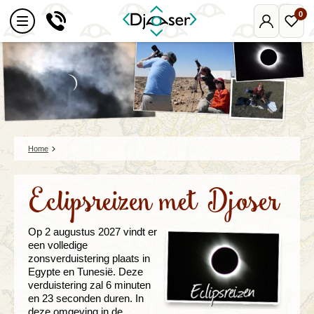
0
Mijn
Favo
Djoser
reize
Home
Eclipsreizen met Djoser
Op 2 augustus 2027 vindt er
een volledige
zonsverduistering plaats in
Egypte en Tunesië. Deze
verduistering zal 6 minuten
en 23 seconden duren. In
deze omgeving in de