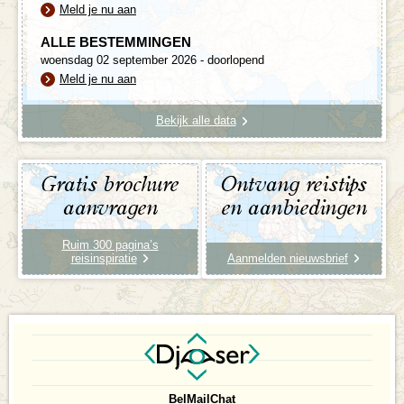
Meld je nu aan
ALLE BESTEMMINGEN
woensdag 02 september 2026 - doorlopend
Meld je nu aan
Bekijk alle data
Gratis brochure
Ontvang reistips
aanvragen
en aanbiedingen
Ruim 300 pagina’s
reisinspiratie
Aanmelden nieuwsbrief
Bel
Mail
Chat