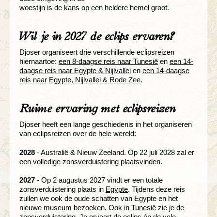
woestijn is de kans op een heldere hemel groot.
Wil je in 2027 de eclips ervaren?
Djoser organiseert drie verschillende eclipsreizen
hiernaartoe:
een 8-daagse reis naar Tunesië
en
een 14-
daagse reis naar Egypte & Nijlvallei
en
een 14-daagse
reis naar Egypte, Nijlvallei & Rode Zee
.
Ruime ervaring met eclipsreizen
Djoser heeft een lange geschiedenis in het organiseren
van eclipsreizen over de hele wereld:
2028
- Australië & Nieuw Zeeland. Op 22 juli 2028 zal er
een volledige zonsverduistering plaatsvinden.
2027
- Op 2 augustus 2027 vindt er een totale
zonsverduistering plaats in
Egypte
. Tijdens deze reis
zullen we ook de oude schatten van Egypte en het
nieuwe museum bezoeken. Ook in
Tunesië
zie je de
zonsverduistering. Je ervaart de eclips én de vele