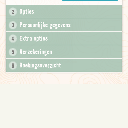
Opties
2
Persoonlijke gegevens
3
Extra opties
4
Verzekeringen
5
Boekingsoverzicht
6