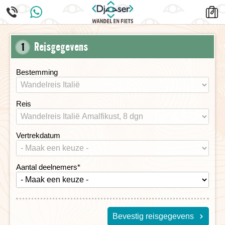
Reisgegevens
1
Bestemming
Reis
Vertrekdatum
Aantal deelnemers
*
Bevestig reisgegevens