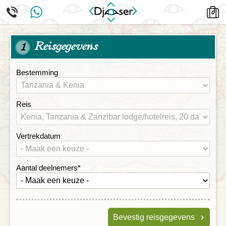
Reisgegevens
1
Bestemming
Reis
Vertrekdatum
Aantal deelnemers
*
Bevestig reisgegevens