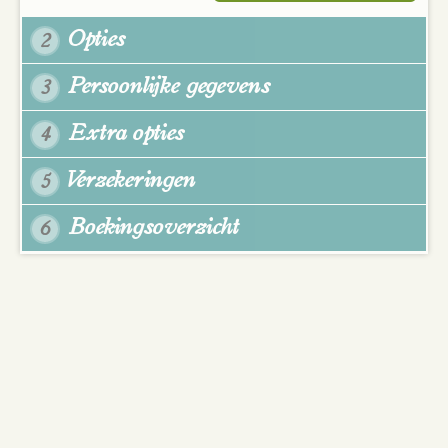
Opties
2
Persoonlijke gegevens
3
Extra opties
4
Verzekeringen
5
Boekingsoverzicht
6