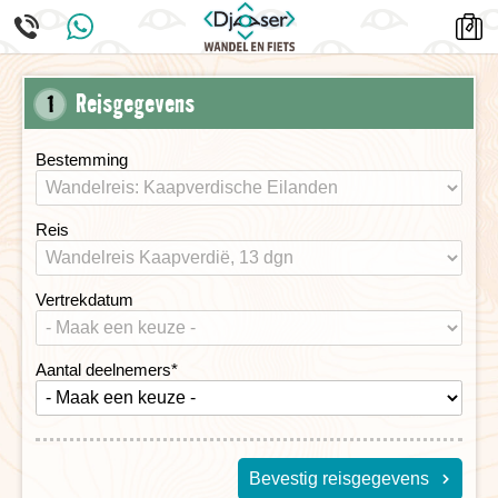
Reisgegevens
1
Bestemming
Reis
Vertrekdatum
Aantal deelnemers
*
Bevestig reisgegevens