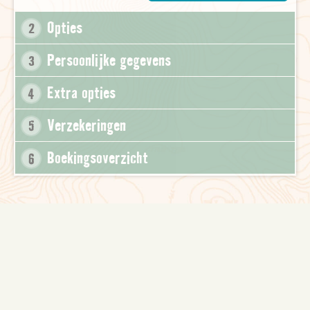
Opties
2
Persoonlijke gegevens
3
Extra opties
4
Verzekeringen
5
Boekingsoverzicht
6