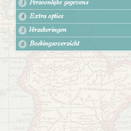
Persoonlijke gegevens
3
Extra opties
4
Verzekeringen
5
Boekingsoverzicht
6