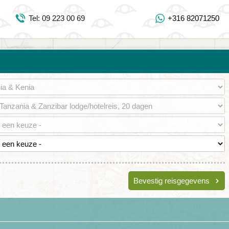
Inloggen Mijn Djoser
Tel: 09 223 00 69
+316 82071250
Tel: 09 223 00 69
https://www.youtube.com/user/DjoserWebsite
https://www.instagram.com/djoser_reizen/
https://www.facebook.com/djoserreizen
Bevestig reisgegevens