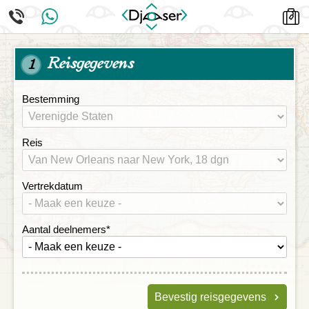
Reisgegevens
1
Bestemming
Reis
Vertrekdatum
Aantal deelnemers
*
Bevestig reisgegevens