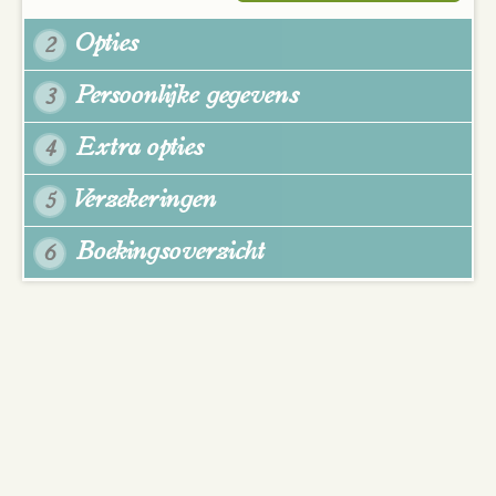
Opties
2
Persoonlijke gegevens
3
Extra opties
4
Verzekeringen
5
Boekingsoverzicht
6