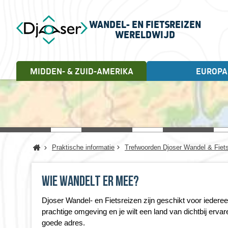
WANDEL- EN FIETSREIZEN
WERELDWIJD
MIDDEN- & ZUID-AMERIKA
EUROPA
FIETSREIZEN
WANDELREIZEN
Landen
Cuba, 18 dagen
Andorra
Letland
Albanië
Litouwen
Engeland
Noorwegen
Home
Praktische informatie
Trefwoorden Djoser Wandel & Fiet
Estland
Portugal
Frankrijk
Schotland
Griekenland
Servië
Wie wandelt er mee?
Ierland
Spanje
Italië
Turkije
Djoser Wandel- en Fietsreizen zijn geschikt voor iederee
Kroatië
Verenigd Koninkrijk
prachtige omgeving en je wilt een land van dichtbij erva
goede adres.