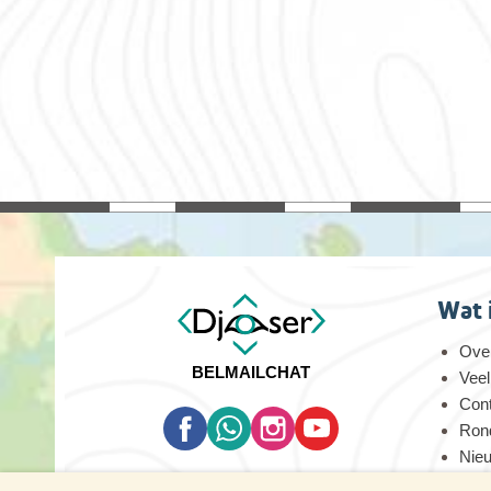
Wat 
Over
BEL
MAIL
CHAT
Veel
Con
Rond
Nie
Oog