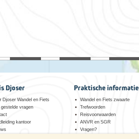
is Djoser
Praktische informatie
 Djoser Wandel en Fiets
Wandel en Fiets zwaarte
 gestelde vragen
Trefwoorden
tact
Reisvoorwaarden
leiding kantoor
ANVR en SGR
uws
Vragen?
 voor duurzaamheid
Verzekeringen