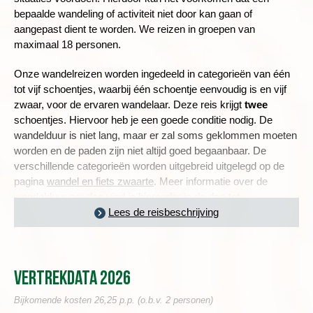
bepaalde wandeling of activiteit niet door kan gaan of
aangepast dient te worden. We reizen in groepen van
maximaal 18 personen.
Onze wandelreizen worden ingedeeld in categorieën van één
tot vijf schoentjes, waarbij één schoentje eenvoudig is en vijf
zwaar, voor de ervaren wandelaar. Deze reis krijgt
twee
schoentjes. Hiervoor heb je een goede conditie nodig. De
wandelduur is niet lang, maar er zal soms geklommen moeten
worden en de paden zijn niet altijd goed begaanbaar.
De
verschillende categorieën worden uitgebreid uitgelegd op de
pagina
wandel en fiets zwaarte
. Meer informatie over de
wandelduur per dag vind je hieronder in de dag-tot-
dagbeschrijving en een toelichting over de zwaarte van deze
Lees de reisbeschrijving
reis lees je in
de praktische informatie
.
Vertrekdata 2026
DE JORDAANSE HOOFDSTAD AMMAN
Bijkomende kosten 26,25 p.p. (o.b.v. 2 personen)