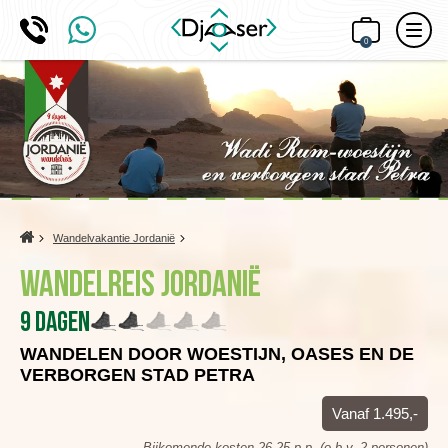
0
Home
Wandelvakantie Jordanië
Wandelreis Jordanië
9 dagen
WANDELEN DOOR WOESTIJN, OASES EN DE
VERBORGEN STAD PETRA
Vanaf 1.495,-
Bijkomende kosten 26,25 p.p. (o.b.v. 2 personen)