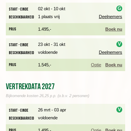
Dag 1 Amsterdam - Amman
We beginnen de reis in de Jordaanse hoofdstad
Amman
. Na
G
02 okt - 10 okt
Start - einde
aankomst op de luchthaven maken we kennis met onze lokale
1 plaats vrij
Deelnemers
Beschikbaarheid
i
reisbegeleider en worden we met een transfer naar ons hotel
gebracht ten noorden van de stad Amman.
Prijs
1.495,-
Boek nu
Dag 2 Amman - bezoek Jerash - wandeling bosreservaat
V
23 okt - 31 okt
Start - einde
Ajloun - Madaba
voldoende
Deelnemers
Beschikbaarheid
i
Prijs
1.545,-
Optie
Boek nu
Vertrekdata 2027
Bijkomende kosten 26,25 p.p. (o.b.v. 2 personen)
V
26 mrt - 03 apr
Start - einde
voldoende
Beschikbaarheid
i
Prijs
1.495,-
Optie
Boek nu