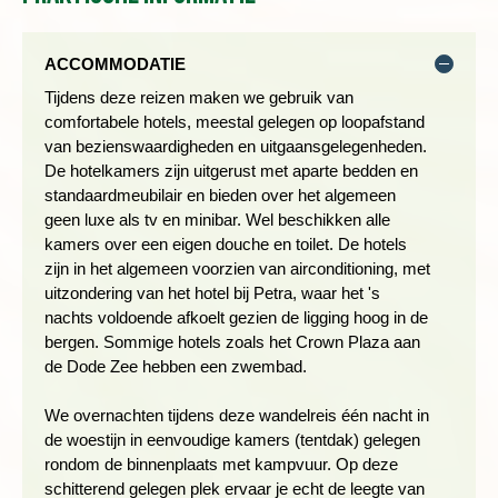
ACCOMMODATIE
Tijdens deze reizen maken we gebruik van
comfortabele hotels, meestal gelegen op loopafstand
van bezienswaardigheden en uitgaansgelegenheden.
De hotelkamers zijn uitgerust met aparte bedden en
standaardmeubilair en bieden over het algemeen
geen luxe als tv en minibar. Wel beschikken alle
Vervolgens rijden we door naar ons hotel aan de Dode Zee
kamers over een eigen douche en toilet. De hotels
waar we overnachten. De
Dode Zee
is het laagste punt op
zijn in het algemeen voorzien van airconditioning, met
aarde. Er zit zoveel zout in het water dat zelfs de slechtste
uitzondering van het hotel bij Petra, waar het 's
zwemmers blijven drijven. Hoewel drijven en de krant lezen
nachts voldoende afkoelt gezien de ligging hoog in de
goed gaat in dit water, is echt zwemmen aanzienlijk moeilijker.
bergen. Sommige hotels zoals het Crown Plaza aan
Vanwege de mineralen in het water is de Dode Zee ook
de Dode Zee hebben een zwembad.
populair als kuuroord. Je kunt hier zwemmen en lekker
relaxen.
We overnachten tijdens deze wandelreis één nacht in
de woestijn in eenvoudige kamers (tentdak) gelegen
* De Wadi Mujib Siq Trail is open van april t/m oktober. Het kan
rondom de binnenplaats met kampvuur. Op deze
zijn dat vanwege de waterstand de Siq Trail te gevaarlijk is en
schitterend gelegen plek ervaar je echt de leegte van