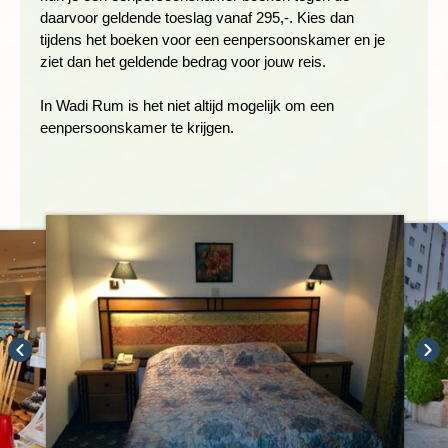
daarvoor geldende toeslag vanaf 295,-. Kies dan
tijdens het boeken voor een eenpersoonskamer en je
ziet dan het geldende bedrag voor jouw reis.
In Wadi Rum is het niet altijd mogelijk om een
eenpersoonskamer te krijgen.
Het
Dana natuurreservaat
is het grootste natuurreservaat van
Jordanië. De groene wadi's en het roodgekleurde, rotsachtige
gebergte maken dit reservaat tot een schitterend
wandelgebied. Na het ontbijt vertrekken we naar Dana en
maken we hier een pittige wandeling van ongeveer drie uur in
dit natuurgebied met zeer gevarieerde vegetatie. Hier vind je
overweldigend mooie natuur en wisselen steile bergruggen
zich af met grillige rotsformaties die zich uitstrekken in de
vallei. In de middag reizen we verder naar Petra.
Wandelduur: ca. 2-3 uur (Shaq al Reesh Trail)