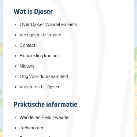
ontspannen in een hamman, een hapje wilt proeven van lokale
specialiteiten, liever paard gaat rijden of één van de vele
Wat is Djoser
musea bezoekt: het kan allemaal.
Over Djoser Wandel en Fiets
Wandelduur: ca. 3-4 uur
Veel gestelde vragen
Dag 9 Amman - Amsterdam
Contact
De volgende ochtend rijden we naar de luchthaven in Amman
en vliegen we terug naar Amsterdam.
Rondleiding kantoor
Nieuws
Oog voor duurzaamheid
Vacatures bij Djoser
Praktische informatie
Wandel en Fiets zwaarte
Trefwoorden