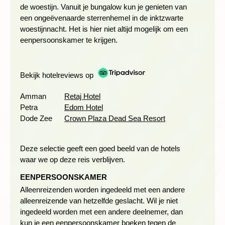
niet toegankelijk. Als alternatief zal dan de Numeirah
de woestijn. Vanuit je bungalow kun je genieten van
Trail (prachtige kloof net onder de Dode Zee) gelopen worden.
een ongeëvenaarde sterrenhemel in de inktzwarte
woestijnnacht. Het is hier niet altijd mogelijk om een
*De Wadi Mujib Ibex trail is open van november t/m maart
eenpersoonskamer te krijgen.
(Mocht deze wandeling niet mogelijk zijn door omstandigheden
dan zal de Numeirah Trail (prachtige kloof net onder de Dode
Zee) gelopen worden.
Bekijk hotelreviews op
Wandelduur Siq Trail: ca. 2,5 uur (3 schoentjes wandeling,
Amman
Retaj Hotel
goede (water)schoenen aanbevolen)
Petra
Edom Hotel
Wandelduur Ibex Trail: ca 3-4 uur
Dode Zee
Crown Plaza Dead Sea Resort
De alternatieve wandelingen zijn tussen de 2-4 uur
Deze selectie geeft een goed beeld van de hotels
DANA NATUURRESERVAAT
waar we op deze reis verblijven.
Dag 4 Dode Zee - wandeling Dana natuurreservaat - Petra
EENPERSOONSKAMER
Alleenreizenden worden ingedeeld met een andere
alleenreizende van hetzelfde geslacht. Wil je niet
ingedeeld worden met een andere deelnemer, dan
kun je een eenpersoonskamer boeken tegen de