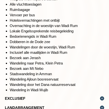
Alle vluchttoeslagen
Madaba, waar we zullen verblijven in een hotel in de stad.
Ruimbagage
Wandelduur: ca. 2 uur (Jerash)
Vervoer per bus
Wandelduur: ca. 2-3 uur (Ajloun, Rock Rose Trail)
Hotelovernachtingen met ontbijt
Overnachting in de woestijn van Wadi Rum
Lokale Engelssprekende reisbegeleiding
Bedoeïenengids in Wadi Rum
SPECTACULAIRE KLOVEN EN DRIJVEN IN DE DODE ZEE
Dobberen in de Dode zee
Dag 3 Madaba - bezoek Mt Nebo - wandeling Wadi Mujib* -
Wandelingen door de woestijn, Wadi Rum
Dode Zee
Inclusief alle maaltijden in Wadi Rum
Bezoek aan Jerash
Wandeling naar Petra, Klein Petra
Bezoek aan Mt Nebo
Stadswandeling in Amman
Wandeling Ajloun bosreservaat
Wandeling door het Dana natuurreservaat
Wandeling in Wadi Mujib
EXCLUSIEF
Overige maaltijden, entreegelden, facultatieve excursies,
LANDARRANGEMENT