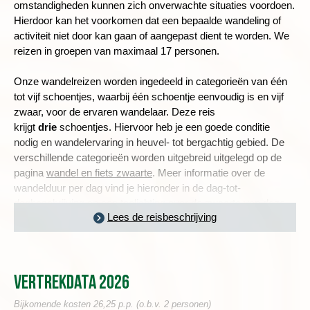
omstandigheden kunnen zich onverwachte situaties voordoen.
Hierdoor kan het voorkomen dat een bepaalde wandeling of
activiteit niet door kan gaan of aangepast dient te worden. We
reizen in groepen van maximaal 17 personen.
Onze wandelreizen worden ingedeeld in categorieën van één
tot vijf schoentjes, waarbij één schoentje eenvoudig is en vijf
zwaar, voor de ervaren wandelaar. Deze reis
krijgt
drie
schoentjes. Hiervoor heb je een goede conditie
nodig en wandelervaring in heuvel- tot bergachtig gebied. De
verschillende categorieën worden uitgebreid uitgelegd op de
pagina
wandel en fiets zwaarte
. Meer informatie over de
wandelduur per dag vind je hieronder in de dag-tot-
dagbeschrijving en een toelichting over de zwaarte van deze
Lees de reisbeschrijving
reis lees je in
de praktische informatie
.
FORT WILLIAM EN HET PRACHTIGE MEER LOCH LINNHE
Vertrekdata 2026
Bijkomende kosten 26,25 p.p. (o.b.v. 2 personen)