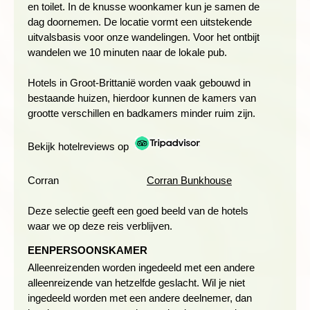
en toilet. In de knusse woonkamer kun je samen de
LOCH OSSIAN: PRACHTIGE ONGEREPTE NATUUR
dag doornemen. De locatie vormt een uitstekende
uitvalsbasis voor onze wandelingen. Voor het ontbijt
Dag 4 Fort William, wandeling Loch Ossian
wandelen we 10 minuten naar de lokale pub.
Hotels in Groot-Brittanië worden vaak gebouwd in
bestaande huizen, hierdoor kunnen de kamers van
grootte verschillen en badkamers minder ruim zijn.
Bekijk hotelreviews op
Corran
Corran Bunkhouse
Deze selectie geeft een goed beeld van de hotels
waar we op deze reis verblijven.
EENPERSOONSKAMER
Alleenreizenden worden ingedeeld met een andere
De wandeling van vandaag begint en eindigt bij het hoogst- en
alleenreizende van hetzelfde geslacht. Wil je niet
meest afgelegen station van Groot-Brittannië: Corrour Station.
ingedeeld worden met een andere deelnemer, dan
De treinrit over de West Highland Railway, met onderweg