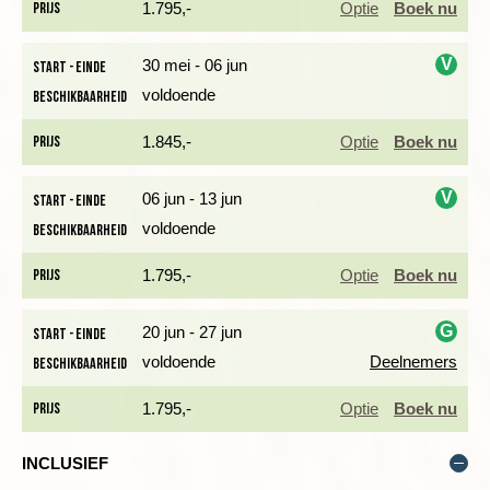
Prijs
1.795,-
Optie
Boek nu
van Schotland.
V
In de omgeving van Fort William ligt onze standplaats voor de
30 mei - 06 jun
Start - einde
gehele reis, gelegen aan het prachtige meer Loch Linnhe, de
voldoende
Beschikbaarheid
i
perfecte uitvalbasis voor onze wandelingen.
Prijs
1.845,-
Optie
Boek nu
DE GLENN NEVIS-VALLEI EN BEROEMDE DAL GLENCOE
V
06 jun - 13 jun
Start - einde
Dag 2 Fort William, wandeling Glen Nevis-vallei naar de
voldoende
Beschikbaarheid
i
Steall waterval
Prijs
1.795,-
Optie
Boek nu
G
20 jun - 27 jun
Start - einde
voldoende
Deelnemers
Beschikbaarheid
i
Prijs
1.795,-
Optie
Boek nu
INCLUSIEF