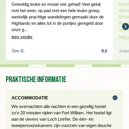
Geweldig leuke en mooie reis gehad! Veel geluk
Heerl
Vandaag verkennen we de omgeving van Glencoe, het
met het weer, op pad met een hele leuke groep,
Allee
beroemdste dal van Schotland. Hier vond in 1692 het
werkelijk prachtige wandelingen gemaakt door de
Schot
‘bloedbad van Glencoe’ plaats waarbij leden van de Clan
Highlands en alles tot in de puntjes geregeld door
Reisb
MacDonald werden vermoord door leden van de Clan
onze g...
fanta
Campbell. We wandelen vandaag de Pap of Glencoe, een
lees verder
lees 
kenmerkende top (742 meter) aan de westzijde van het dal,
recht boven het dorp Glencoe. Een behoorlijke klim wordt
Tom B.
9,0
Jurje
beloond met een geweldig uitzicht op Glencoe, de bergen en
Loch Leven. Wie het vandaag wat rustiger aan wil doen, kan
een alternatieve wandeling maken in hetzelfde gebied, langs
de Three Sisters.
Praktische informatie
Lengte: ca. 10-12 km
Wandelduur: ± 5 - 5,5 uur (ex stops)
Hoogteverschil: ± 716 meter stijgen en ± 716 meter dalen
ACCOMMODATIE
Zwaarte: 4 schoentjes
We overnachten alle nachten in een gezellig hostel
Ondergrond: vrij veel klimmen en klauteren over oneffen
zo'n 20 minuten rijden van Fort William. Het hostel ligt
rotsachtig pad
aan de oevers van Loch Linnhe. De één- en
tweepersoonskamers zijn voorzien van eigen douche