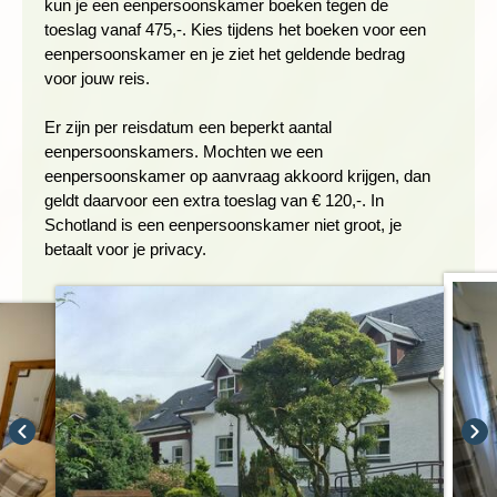
kun je een eenpersoonskamer boeken tegen de
prachtige uitzichten, duurt ongeveer 45 minuten. Omdat er
toeslag vanaf 475,-. Kies tijdens het boeken voor een
behalve de spoorlijn geen wegen naar dit gebied leiden is Loch
eenpersoonskamer en je ziet het geldende bedrag
Ossian een van de meest afgelegen plekken van het land. We
voor jouw reis.
wandelen in ongeveer vier uur een mooie route rond het meer
door zowel bossen als open terrein. Het pad is grotendeels
Er zijn per reisdatum een beperkt aantal
vlak en zo nu en dan glooiend. Vrijwel overal hebben we goed
eenpersoonskamers. Mochten we een
zicht op het loch en de omringende bergen.
eenpersoonskamer op aanvraag akkoord krijgen, dan
geldt daarvoor een extra toeslag van € 120,-. In
We hebben grote kans om edelherten, steenarenden en
Schotland is een eenpersoonskamer niet groot, je
sneeuwhoenders te zien. Na afloop van de wandeling is het
betaalt voor je privacy.
heerlijk vertoeven bij het Station House waar je zowel binnen
als buiten kunt zitten met koffie, gebak of een leuk
bordspelletje, terwijl we wachten op de trein.
Lengte: ca. 15 km
Wandelduur: ± 4 uur (ex stops)
Hoogteverschil: ± 50 meter stijgen en dalen
Zwaarte: 1 schoentje
Ondergrond: vrij vlak makkelijk pad