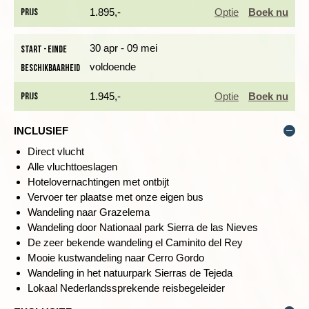
kloof. Het is één van de drie bekendste bruggen in Ronda. Om
Prijs
1.895,-
Optie
Boek nu
even te ontsnappen aan het drukke stadcentrum kun je heerlijk
wandelen in de Alameda de Tajo, het is een prachtig park met
30 apr - 09 mei
Start - einde
spectaculaire uitzichten over de omringende natuur en bergen,
voldoende
evenals de terrastuinen, Jardines de Cuenca.
Beschikbaarheid
Prijs
1.945,-
Optie
Boek nu
Dag 2 Ronda - wandeling Tajo de Ronda
INCLUSIEF
Direct vlucht
Alle vluchttoeslagen
Hotelovernachtingen met ontbijt
Vervoer ter plaatse met onze eigen bus
Wandeling naar Grazelema
Wandeling door Nationaal park Sierra de las Nieves
De zeer bekende wandeling el Caminito del Rey
Mooie kustwandeling naar Cerro Gordo
Wandeling in het natuurpark Sierras de Tejeda
Lokaal Nederlandssprekende reisbegeleider