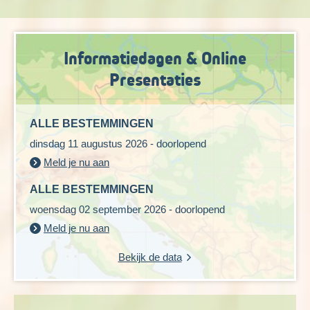
je mooi zicht op de steile kliffen, strandjes en baaien.
Afstand: 10 kilometer
Informatiedagen & Online
Wandelduur: ca. 4 uur
Hoogteverschil: ca. 400 meter stijgen en dalen
Presentaties
Dag 8 Almuñecar - vrije dag (optionele wandeling)
ALLE BESTEMMINGEN
dinsdag 11 augustus 2026 - doorlopend
Meld je nu aan
ALLE BESTEMMINGEN
woensdag 02 september 2026 - doorlopend
Meld je nu aan
Bekijk de data