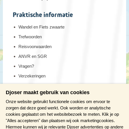
Afstand: 7 kilometer
Praktische informatie
Wandelduur: ca. 3 uur
Hoogteverschil: ca. 150 meter stijgen en 500 meter dalen
Wandel en Fiets zwaarte
Trefwoorden
Dag 10 Almuñecar - Malaga - Amsterdam
Reisvoorwaarden
Helaas is onze reis tot een einde gekomen. We stappen met
mooie herinneringen in de bus naar Malaga voor de
ANVR en SGR
terugvlucht naar Amsterdam.
Vragen?
Verzekeringen
Reis en boek met Djoser zekerheid
Djoser maakt gebruik van cookies
Meer weten?
Onze website gebruikt functionele cookies om ervoor te
zorgen dat deze goed werkt. Ook worden er analytische
cookies geplaatst om het websitebezoek te meten. Klik je op
Brochure aanvragen
"Alles accepteren" dan plaatsen wij ook marketingcookies.
Presentaties en Infodagen
Hiermee kunnen wij je relevante Djoser advertenties op andere