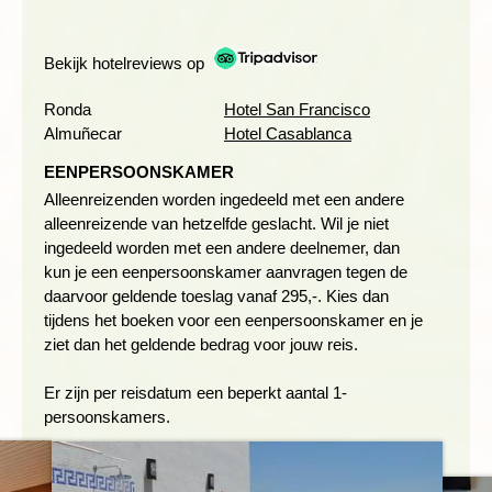
omringende bergen. We lopen tot aan het dorp Grazalema,
één van de mooiste witte dorpen van de regio. Hier hebben we
tijd om de smalle straatjes te verkennen, de mooie gebouwen
Bekijk hotelreviews op
te bewonderen en op een terrasje koffie te drinken. Aan het
einde van de wandeling brengt de bus ons weer terug naar
Ronda
Hotel San Francisco
Ronda.
Almuñecar
Hotel Casablanca
EENPERSOONSKAMER
Alleenreizenden worden ingedeeld met een andere
Afstand: 10 kilometer
alleenreizende van hetzelfde geslacht. Wil je niet
Wandelduur: ca. 4 à 5 uur
ingedeeld worden met een andere deelnemer, dan
Hoogteverschil: ca. 500 meter stijgen en 300 dalen
kun je een eenpersoonskamer aanvragen tegen de
daarvoor geldende toeslag vanaf 295,-. Kies dan
tijdens het boeken voor een eenpersoonskamer en je
SIERRA DE LAS NIEVES NATIONAAL PARK
ziet dan het geldende bedrag voor jouw reis.
Dag 4 Ronda - wandeling Sierra de las Nieves Nationaal
Er zijn per reisdatum een beperkt aantal 1-
Park
persoonskamers.