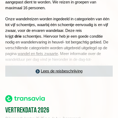
aangepast dient te worden. We reizen in groepen van
maximaal 16 personen.
Onze wandelreizen worden ingedeeld in categorieën van één
tot vijf schoentjes, waarbij één schoentje eenvoudig is en vijf
zwaar, voor de ervaren wandelaar.
Deze reis
krijgt
drie
schoentjes. Hiervoor heb je een goede conditie
nodig en wandelervaring in heuvel- tot bergachtig gebied. De
verschillende categorieën worden uitgebreid uitgelegd op de
pagina
wandel en fiets zwaarte
. Meer informatie over de
wandelduur per dag vind je hieronder in de dag-tot-
dagbeschrijving en een toelichting over de zwaarte van deze
reis lees je in
de praktische informatie
Lees de reisbeschrijving
.
'PUENTO NUEVO', HET SYMBOOL VAN RONDA
Dag 1 Amsterdam - Malaga - Ronda
Vertrekdata 2026