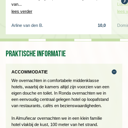
Dag 3 Ronda - Benaocaz - wandeling Llanos de Endrinal
De gemiddelde groepsgrootte om de reis door te laten gaan
van...
Lucas
naar Grazalema
is 8.
lees verder
lees 
Arline van den B.
10,0
Domin
Praktische informatie
ACCOMMODATIE
We overnachten in comfortabele middenklasse
hotels, waarbij de kamers altijd zijn voorzien van een
eigen douche en toilet. In Ronda overnachten we in
een eenvoudig centraal gelegen hotel op loopafstand
van restaurants, cafés en bezienswaardigheden.
We rijden vanaf ons hotel in een uur naar het dorp Benaocaz,
gelegen in de Sierras van Ronda. Vanaf hier maken we de
In Almuñecar overnachten we in een klein familie
rondwandeling, Llanos de Endrinal. Het landschap is bezaaid
hotel vlakbij de kust, 100 meter van het strand.
met kalksteenrotsen en we hebben fantastisch uitzicht op de