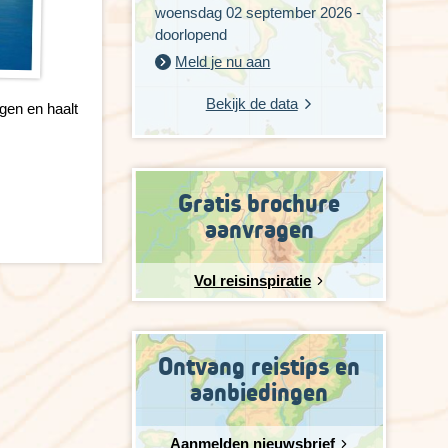
woensdag 02 september 2026 -
doorlopend
Meld je nu aan
Bekijk de data
gen en haalt
Gratis brochure
aanvragen
Vol reisinspiratie
Ontvang reistips en
aanbiedingen
Aanmelden nieuwsbrief