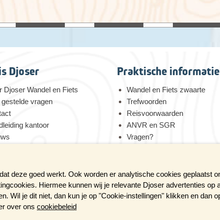
is Djoser
Praktische informatie
 Djoser Wandel en Fiets
Wandel en Fiets zwaarte
 gestelde vragen
Trefwoorden
tact
Reisvoorwaarden
leiding kantoor
ANVR en SGR
uws
Vragen?
 voor duurzaamheid
Verzekeringen
tures bij Djoser
Reis en boek met Djoser zek
 dat deze goed werkt. Ook worden er analytische cookies geplaatst 
tingcookies. Hiermee kunnen wij je relevante Djoser advertenties op 
 Wil je dit niet, dan kun je op "Cookie-instellingen" klikken en dan 
ER BROCHURE AL IN HUIS?
eer over ons
cookiebeleid