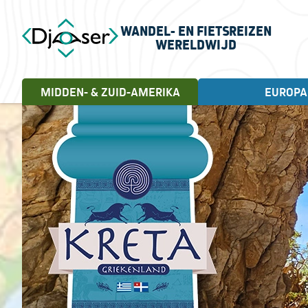
WANDEL- EN FIETSREIZEN
WERELDWIJD
MIDDEN- & ZUID-AMERIKA
EUROPA
FIETSREIZEN
WANDELREIZEN
Landen
Cuba, 18 dagen
Andorra
Letland
Albanië
Litouwen
Engeland
Noorwegen
Estland
Portugal
Frankrijk
Schotland
Griekenland
Servië
Ierland
Spanje
Italië
Turkije
Kroatië
Verenigd Koninkrijk