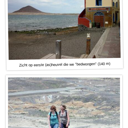
Zicht op eerste (as)heuvel die we "bedwongen" (140 m)