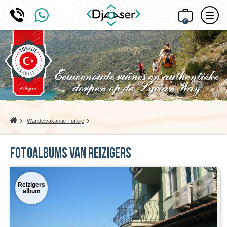
0
Home
Wandelvakantie Turkije
Fotoalbums van reizigers
Reizigers
album