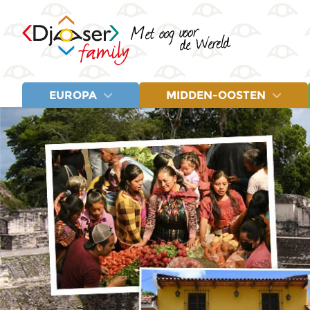
EUROPA
MIDDEN-OOSTEN
LANDEN
LANDEN
Albanië
Egypte
Letland
Balkan
Jordanië
Litouwen
Bosnië en Herzegovina
Marokko
Montenegro
Estland
Turkije
Noord-Macedonië
Fins Lapland
Polen
Griekenland
Servië
IJsland
Spanje
Italië
Turkije
Kroatië