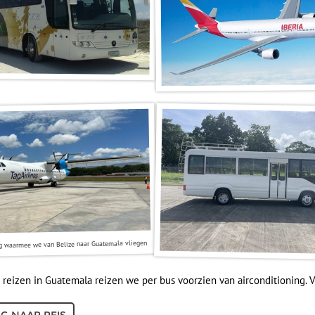
ig waarmee we van Belize naar Guatemala vliegen
 reizen in Guatemala reizen we per bus voorzien van airconditioning.
G NAAR REIS