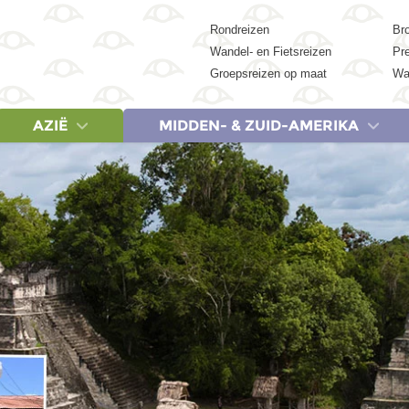
Rondreizen
Br
Wandel- en Fietsreizen
Pr
Groepsreizen op maat
Wa
AZIË
MIDDEN- & ZUID-AMERIKA
REIZEN
LANDEN
REIZEN
LANDEN
LANDEN
REIZEN
REIZEN
REIZEN
LA
Egypte, 9 dagen
Cambodja
Albanië & Noord-Macedonië, 18 dagen
Botswana
Argentinië
China, 18 dagen
Egypte, 9 dagen
Argentinië 
Ca
Egypte, 15 dagen
China
Griekenland, 9 dagen
Egypte
Belize
China, 23 dagen
Egypte, 15 dagen
Colombia,
Ver
Egypte, 19 dagen
India
Griekenland, 20 dagen
Kenia
Brazilië
India (Zuid), 21 dagen
Egypte, 19 dagen
Costa Rica
Egypte & Jordanië, 17 dagen
Indonesië
IJsland, 14 dagen
Marokko
Colombia
India & Nepal, 21 dagen
Kenia, Tanzania & Zan
Costa Rica
Jordanië, 8 dagen
Japan
Italië, 20 dagen
Namibië
Costa Rica
Indonesië: Bali, Gili & Lombok, 18 d
Marokko (Woestijn en 
Cuba, 15 
Marokko (Woestijn en Marrakech), 8 dagen
Maleisië
Lapland, 7 dagen
Tanzania
Cuba
Indonesië: Java & Bali, 22 dagen
Marokko, 15 dagen
Cuba, 20 
Marokko, 15 dagen
Nepal
Baltische Staten & Polen, 20 dagen
Zanzibar
Ecuador
Indonesië: Sumatra, Java & Bali, 22
Marokko, 20 dagen
Ecuador &
Marokko, 20 dagen
Singapore
Servië, Bosnië en Herzegovina Kroatië & Montenegro, 18 dagen
Zimbabwe
Guatemala
Indonesië: Kleine Sunda-eilanden, 
Namibië, Botswana & V
Guatemala 
Turkije, 20 dagen
Sri Lanka
Spanje, 8 dagen
Zuid-Afrika
Mexico
Japan, 15 dagen
Tanzania & Zanzibar, 
Mexico, 15
Thailand
Spanje, 18 dagen
Suriname
Japan, 21 dagen
Tanzania & Zanzibar, 
Mexico, 21
Vietnam
Turkije, 20 dagen
Peru
Maleisië, 20 dagen
Zuid-Afrika Tuinroute 
Peru, 21 d
Zuid-Korea
Zuid-Afrika noord & Es
Suriname,
Zuid-Afrika & Eswatini