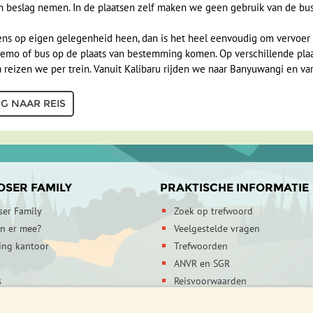
n beslag nemen. In de plaatsen zelf maken we geen gebruik van de bus
ens op eigen gelegenheid heen, dan is het heel eenvoudig om vervoer 
bemo of bus op de plaats van bestemming komen. Op verschillende plaa
 reizen we per trein. Vanuit Kalibaru rijden we naar Banyuwangi en va
G NAAR REIS
OSER FAMILY
PRAKTISCHE INFORMATIE
ser Family
Zoek op trefwoord
en er mee?
Veelgestelde vragen
ing kantoor
Trefwoorden
ANVR en SGR
s
Reisvoorwaarden
egevens
Verzekeringen