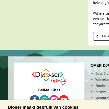
hele dag i
Wil je erg
een taxi, 
Yogyakarta
TERU
OVER DJ
Over Djo
Wie reiz
Rondleid
Bel
Mail
Chat
Nieuws
Vacature
Contactg
Djoser maakt gebruik van cookies