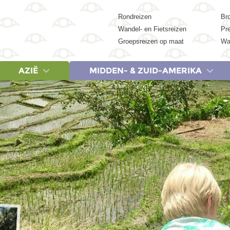
Rondreizen
Br
Wandel- en Fietsreizen
Pr
Groepsreizen op maat
Wa
AZIË
MIDDEN- & ZUID-AMERIKA
REIZEN
LANDEN
REIZEN
LANDEN
LANDEN
REIZEN
REIZEN
REIZEN
LA
Egypte, 9 dagen
Cambodja
Albanië & Noord-Macedonië, 18 dagen
Botswana
Argentinië
China, 18 dagen
Egypte, 9 dagen
Argentinië 
Ca
Egypte, 15 dagen
China
Griekenland, 9 dagen
Egypte
Belize
China, 23 dagen
Egypte, 15 dagen
Colombia,
Ver
Egypte, 19 dagen
India
Griekenland, 20 dagen
Kenia
Brazilië
India (Zuid), 21 dagen
Egypte, 19 dagen
Costa Rica
Egypte & Jordanië, 17 dagen
Indonesië
IJsland, 14 dagen
Marokko
Colombia
India & Nepal, 21 dagen
Kenia, Tanzania & Zan
Costa Rica
Jordanië, 8 dagen
Japan
Italië, 20 dagen
Namibië
Costa Rica
Indonesië: Bali, Gili & Lombok, 18 d
Marokko (Woestijn en 
Cuba, 15 
Marokko (Woestijn en Marrakech), 8 dagen
Maleisië
Lapland, 7 dagen
Tanzania
Cuba
Indonesië: Java & Bali, 22 dagen
Marokko, 15 dagen
Cuba, 20 
Marokko, 15 dagen
Nepal
Baltische Staten & Polen, 20 dagen
Zanzibar
Ecuador
Indonesië: Sumatra, Java & Bali, 22
Marokko, 20 dagen
Ecuador &
Marokko, 20 dagen
Singapore
Servië, Bosnië en Herzegovina Kroatië & Montenegro, 18 dagen
Zimbabwe
Guatemala
Indonesië: Kleine Sunda-eilanden, 
Namibië, Botswana & V
Guatemala 
Turkije, 20 dagen
Sri Lanka
Spanje, 8 dagen
Zuid-Afrika
Mexico
Japan, 15 dagen
Tanzania & Zanzibar, 
Mexico, 15
Thailand
Spanje, 18 dagen
Suriname
Japan, 21 dagen
Tanzania & Zanzibar, 
Mexico, 21
Vietnam
Turkije, 20 dagen
Peru
Maleisië, 20 dagen
Zuid-Afrika Tuinroute 
Peru, 21 d
Zuid-Korea
Zuid-Afrika noord & Es
Suriname,
Zuid-Afrika & Eswatini