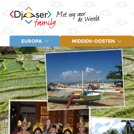
EUROPA
MIDDEN-OOSTEN
LANDEN
LANDEN
Albanië
Egypte
Letland
Balkan
Jordanië
Litouwen
Bosnië en Herzegovina
Marokko
Montenegro
Estland
Turkije
Noord-Macedonië
Fins Lapland
Polen
Griekenland
Servië
IJsland
Spanje
Italië
Turkije
Kroatië