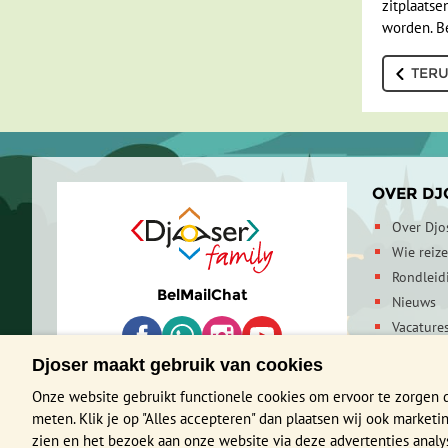
zitplaatse
worden. B
TERU
OVER DJ
Over Djo
Wie reiz
Rondleid
Bel
Mail
Chat
Nieuws
Vacature
Contactg
Djoser maakt gebruik van cookies
Duurzaa
Onze website gebruikt functionele cookies om ervoor te zorgen 
meten. Klik je op "Alles accepteren" dan plaatsen wij ook market
zien en het bezoek aan onze website via deze advertenties analyser