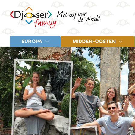
EUROPA
MIDDEN-OOSTEN
LANDEN
LANDEN
Albanië
Egypte
Letland
Balkan
Jordanië
Litouwen
Bosnië en Herzegovina
Marokko
Montenegro
Estland
Turkije
Noord-Macedonië
Fins Lapland
Polen
Griekenland
Servië
IJsland
Spanje
Italië
Turkije
Kroatië