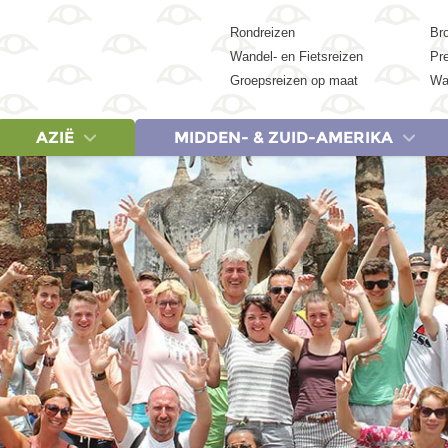
Rondreizen
Br
Wandel- en Fietsreizen
Pr
Groepsreizen op maat
Wa
AZIË
MIDDEN- & ZUID-AMERIKA
REIZEN
LANDEN
REIZEN
LANDEN
LANDEN
REIZEN
REIZEN
REIZEN
LA
Egypte, 9 dagen
Cambodja
Albanië & Noord-Macedonië, 18 dagen
Botswana
Argentinië
China, 18 dagen
Egypte, 9 dagen
Argentinië 
Ca
Egypte, 15 dagen
China
Griekenland, 9 dagen
Egypte
Belize
China, 23 dagen
Egypte, 15 dagen
Colombia,
Ver
Egypte, 19 dagen
India
Griekenland, 20 dagen
Kenia
Brazilië
India (Zuid), 21 dagen
Egypte, 19 dagen
Costa Rica
Egypte & Jordanië, 17 dagen
Indonesië
IJsland, 14 dagen
Marokko
Colombia
India & Nepal, 21 dagen
Kenia, Tanzania & Zan
Costa Rica
Jordanië, 8 dagen
Japan
Italië, 20 dagen
Namibië
Costa Rica
Indonesië: Bali, Gili & Lombok, 18 d
Marokko (Woestijn en 
Cuba, 15 
Marokko (Woestijn en Marrakech), 8 dagen
Maleisië
Lapland, 7 dagen
Tanzania
Cuba
Indonesië: Java & Bali, 22 dagen
Marokko, 15 dagen
Cuba, 20 
Marokko, 15 dagen
Nepal
Baltische Staten & Polen, 20 dagen
Zanzibar
Ecuador
Indonesië: Sumatra, Java & Bali, 22
Marokko, 20 dagen
Ecuador &
Marokko, 20 dagen
Singapore
Servië, Bosnië en Herzegovina Kroatië & Montenegro, 18 dagen
Zimbabwe
Guatemala
Indonesië: Kleine Sunda-eilanden, 
Namibië, Botswana & V
Guatemala 
Turkije, 20 dagen
Sri Lanka
Spanje, 8 dagen
Zuid-Afrika
Mexico
Japan, 15 dagen
Tanzania & Zanzibar, 
Mexico, 15
Thailand
Spanje, 18 dagen
Suriname
Japan, 21 dagen
Tanzania & Zanzibar, 
Mexico, 21
Vietnam
Turkije, 20 dagen
Peru
Maleisië, 20 dagen
Zuid-Afrika Tuinroute 
Peru, 21 d
Zuid-Korea
Zuid-Afrika noord & Es
Suriname,
Zuid-Afrika & Eswatini