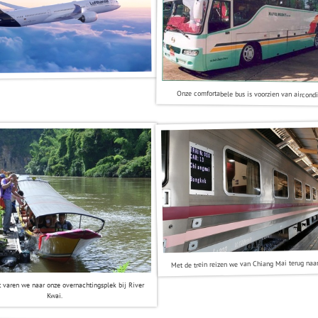
Onze comfortabele bus is voorzien van aircondi
Met de trein reizen we van Chiang Mai terug naa
 varen we naar onze overnachtingsplek bij River
Kwai.