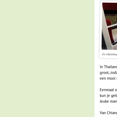
De zitplaatse
In Thailan
groot, zod
een mooi u
Eenmaal op
kun je geb
leuke man
Van Chiang