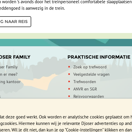
n worden ’s avonds door het treinpersoneel comfortabele slaapplaatse
eddengoed is aanwezig in de trein.
G NAAR REIS
OSER FAMILY
PRAKTISCHE INFORMATIE
ser Family
Zoek op trefwoord
en er mee?
Veelgestelde vragen
ing kantoor
Trefwoorden
ANVR en SGR
s
Reisvoorwaarden
egevens
Verzekeringen
mheid
Reis en boek met Djoser zekerhe
dat deze goed werkt. Ook worden er analytische cookies geplaatst om
Privacy verklaring
ingcookies. Hiermee kunnen wij je relevante Djoser advertenties op and
DE DJOSER FAMILY
en. Wil je dit niet, dan kun je op "Cookie-instellingen" klikken en dan