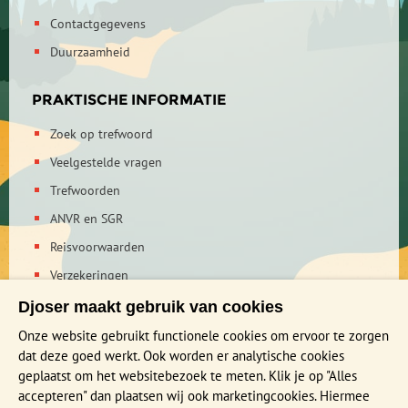
Contactgegevens
Duurzaamheid
PRAKTISCHE INFORMATIE
Zoek op trefwoord
Veelgestelde vragen
Trefwoorden
ANVR en SGR
Reisvoorwaarden
Verzekeringen
Reis en boek met Djoser zekerheid
Djoser maakt gebruik van cookies
Privacy verklaring
Onze website gebruikt functionele cookies om ervoor te zorgen
dat deze goed werkt. Ook worden er analytische cookies
geplaatst om het websitebezoek te meten. Klik je op "Alles
MEER WETEN?
accepteren" dan plaatsen wij ook marketingcookies. Hiermee