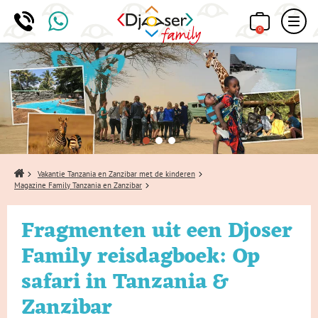
0
Home
Vakantie Tanzania en Zanzibar met de kinderen
Magazine Family Tanzania en Zanzibar
Fragmenten uit een Djoser
Family reisdagboek: Op
safari in Tanzania &
Zanzibar