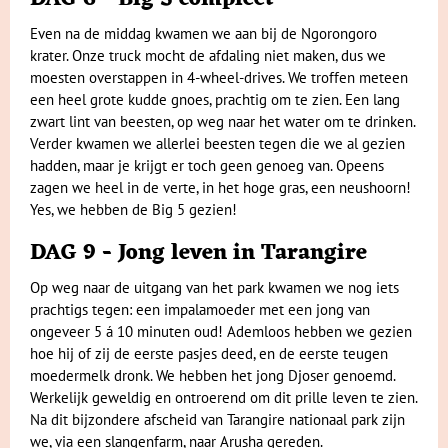
Even na de middag kwamen we aan bij de Ngorongoro
krater. Onze truck mocht de afdaling niet maken, dus we
moesten overstappen in 4-wheel-drives. We troffen meteen
een heel grote kudde gnoes, prachtig om te zien. Een lang
zwart lint van beesten, op weg naar het water om te drinken.
Verder kwamen we allerlei beesten tegen die we al gezien
hadden, maar je krijgt er toch geen genoeg van. Opeens
zagen we heel in de verte, in het hoge gras, een neushoorn!
Yes, we hebben de Big 5 gezien!
DAG 9 - Jong leven in Tarangire
Op weg naar de uitgang van het park kwamen we nog iets
prachtigs tegen: een impalamoeder met een jong van
ongeveer 5 á 10 minuten oud! Ademloos hebben we gezien
hoe hij of zij de eerste pasjes deed, en de eerste teugen
moedermelk dronk. We hebben het jong Djoser genoemd.
Werkelijk geweldig en ontroerend om dit prille leven te zien.
Na dit bijzondere afscheid van Tarangire nationaal park zijn
we, via een slangenfarm, naar Arusha gereden.