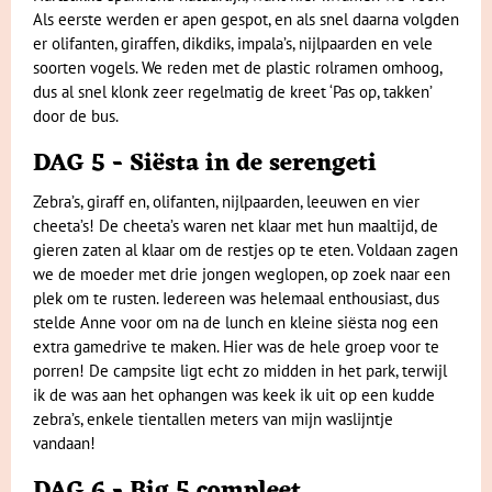
Als eerste werden er apen gespot, en als snel daarna volgden
er olifanten, giraffen, dikdiks, impala’s, nijlpaarden en vele
soorten vogels. We reden met de plastic rolramen omhoog,
dus al snel klonk zeer regelmatig de kreet ‘Pas op, takken’
door de bus.
DAG 5 - Siësta in de serengeti
Zebra’s, giraff en, olifanten, nijlpaarden, leeuwen en vier
cheeta’s! De cheeta’s waren net klaar met hun maaltijd, de
gieren zaten al klaar om de restjes op te eten. Voldaan zagen
we de moeder met drie jongen weglopen, op zoek naar een
plek om te rusten. Iedereen was helemaal enthousiast, dus
stelde Anne voor om na de lunch en kleine siësta nog een
extra gamedrive te maken. Hier was de hele groep voor te
porren! De campsite ligt echt zo midden in het park, terwijl
ik de was aan het ophangen was keek ik uit op een kudde
zebra’s, enkele tientallen meters van mijn waslijntje
vandaan!
DAG 6 - Big 5 compleet