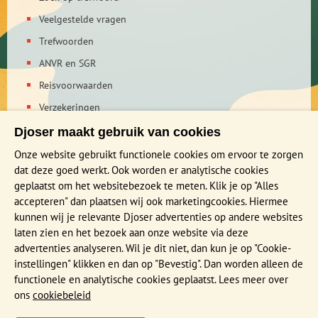
Veelgestelde vragen
Trefwoorden
ANVR en SGR
Reisvoorwaarden
Verzekeringen
Reis en boek met Djoser zekerheid
Djoser maakt gebruik van cookies
Privacy verklaring
Onze website gebruikt functionele cookies om ervoor te zorgen
dat deze goed werkt. Ook worden er analytische cookies
geplaatst om het websitebezoek te meten. Klik je op "Alles
MEER WETEN?
accepteren" dan plaatsen wij ook marketingcookies. Hiermee
Brochure aanvragen
kunnen wij je relevante Djoser advertenties op andere websites
laten zien en het bezoek aan onze website via deze
Presentaties en Infodagen
advertenties analyseren. Wil je dit niet, dan kun je op "Cookie-
Aanmelden nieuwsbrief
instellingen" klikken en dan op "Bevestig". Dan worden alleen de
functionele en analytische cookies geplaatst. Lees meer over
ons
cookiebeleid