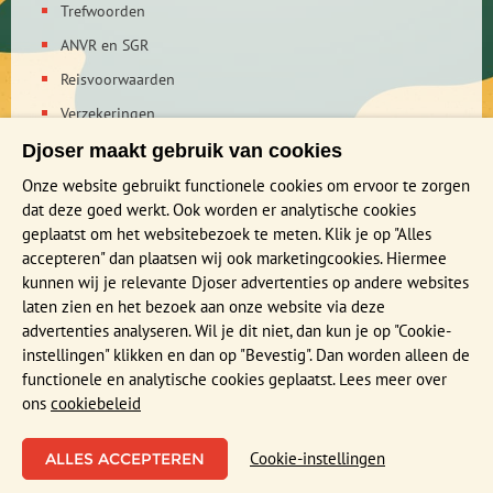
Trefwoorden
ANVR en SGR
Reisvoorwaarden
Verzekeringen
Reis en boek met Djoser zekerheid
Djoser maakt gebruik van cookies
Privacy verklaring
Onze website gebruikt functionele cookies om ervoor te zorgen
dat deze goed werkt. Ook worden er analytische cookies
geplaatst om het websitebezoek te meten. Klik je op "Alles
MEER WETEN?
accepteren" dan plaatsen wij ook marketingcookies. Hiermee
Brochure aanvragen
kunnen wij je relevante Djoser advertenties op andere websites
laten zien en het bezoek aan onze website via deze
Presentaties en Infodagen
advertenties analyseren. Wil je dit niet, dan kun je op "Cookie-
Aanmelden nieuwsbrief
instellingen" klikken en dan op "Bevestig". Dan worden alleen de
functionele en analytische cookies geplaatst. Lees meer over
ons
cookiebeleid
Functioneel en Analytisch
Cookie-instellingen
Cookies die er voor zorgen dat de website naar behoren