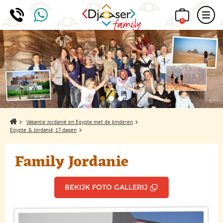
0
Home
Vakantie Jordanië en Egypte met de kinderen
Egypte & Jordanië, 17 dagen
Family Jordanie
BEKIJK FOTO GALLERIJ