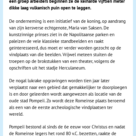
een groep arbeiders beginnen ze de keiharde vijftien meter
dikke laag vulkanisch puin open te leggen.
De onderneming is een initiatief van de koning, op aandrang
van zijn kersverse echtgenote, Maria van Saksen. De
kunstzinnige prinses ziet in de Napolitaanse parken en
paleizen de vele klassieke standbeelden en raakt
geïnteresseerd, dus moet er verder worden gezocht op de
vindplaats van die beelden. Vrijwel meteen stuiten de
troepen op de brokstukken van een theater, volgens de
opschriften uit het stadje Herculaneum.
De nogal lukrake opgravingen worden tien jaar later
verplaatst naar een gebied dat gemakkelijker te doorploegen
is en door geleerden wordt aangewezen als locatie van de
oude stad Pompeii. Zo wordt deze Romeinse plaats beroemd
als een van de eerste archeologische vindplaatsen ter
wereld.
Pompeii bestond al sinds de 6e eeuw voor Christus en nadat
de Romeinse legers het rond 80 v.C. bezetten, raakte de