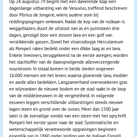
Op 24 augustus 79 begint met een daverende klap een
dagenlange uitbarsting van de Vesuvius, treffend beschreven
door Plinius de Jongere, wiens oudere oom bij
reddingspogingen omkwam. Nadat de kop van de vulkaan is
weggeblazen, duurt de uitstoot van as en puimsteen drie
dagen, gevolgd door een stroom lava en een golf van
verstikkende gassen. Zowel het vissersdorpje Herculaneum
als Pompeii raken bedekt onder een dikke laag as en lava.
Enkele inwoners, teruggekeerd na de eerste asregen, worden
het slachtoffer van de daaropvolgende allesverzengende
vuurstroom. In totaal komen in beide steden ongeveer
16.000 mensen om het leven, waarna gloeiende lava, modder
en aarde alles bedekken. Langzamerhand overwoekeren gras
en wijnranken de nieuwe bodem en de stad raakt in de loop
van de middeleeuwen in de vergetelheid. In volgende
eeuwen leggen verschillende uitbarstingen steeds nieuwe
lagen steen en grond over de ruïnes. Meer dan 1500 jaar
later is de toevallige vondst van een steen met het opschrift
Pompeii het eerste spoor naar de stad. Systematische en
wetenschappelijk verantwoorde opgravingen beginnen
eigenlijk pas in 1860 onder leiding van de Italiaan Fiorelli,