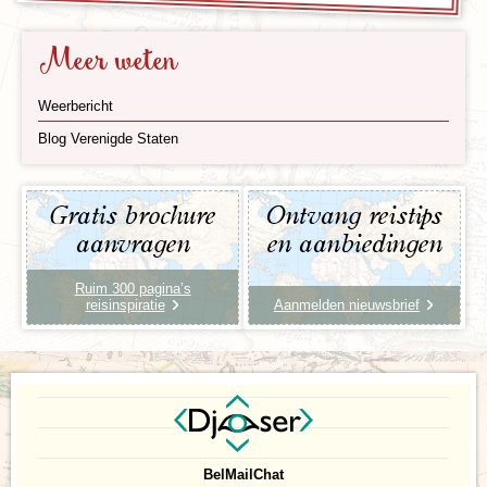
Meer weten
Weerbericht
Blog Verenigde Staten
Gratis brochure
Ontvang reistips
aanvragen
en aanbiedingen
Ruim 300 pagina’s
reisinspiratie
Aanmelden nieuwsbrief
Bel
Mail
Chat