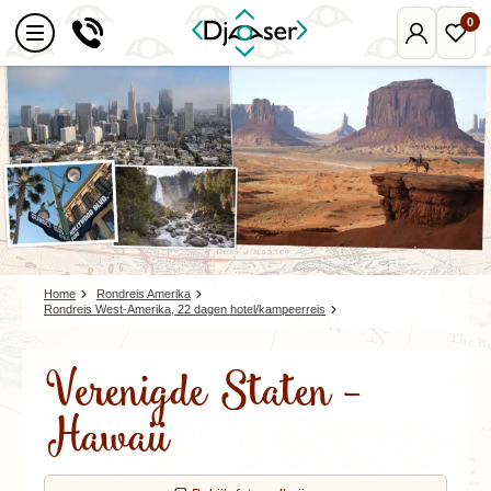
0
Mijn
Favo
Djoser
reize
Home
Rondreis Amerika
Rondreis West-Amerika, 22 dagen hotel/kampeerreis
Verenigde Staten -
Hawaii