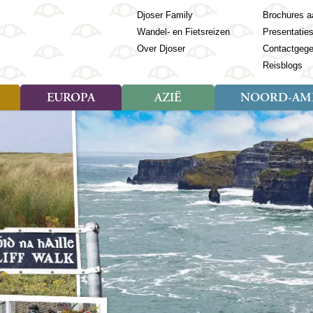
Djoser Family
Brochures a
Wandel- en Fietsreizen
Presentatie
Over Djoser
Contactgeg
Reisblogs
EUROPA
AZIË
NOORD-AME
Soort reizen
Soort reizen
Landen
Soort reizen
Landen
ambique
Rondreis (28)
(Frans) Guyana
Rondreis (57)
Albanië
Rondreis (7)
Banglade
Geor
ibië
Familiereis (11)
Galapagos
Familiereis (22)
Andorra
Familiereis (2)
Bhutan
Grie
anda
Fietsreis (8)
Guatemala
Fietsreis (3)
Armenië
Natuur (5)
Cambodja
IJsl
Tomé en Principe
Wandelreis (23)
Honduras
Cultuur (28)
Azerbeidzjan
China
Ierl
ziland
Cultuur (12)
Mexico
Natuur (16)
Azoren
Filipijnen
Italië
zania
Natuur (3)
Nicaragua
Balkan
India
Kaap
o
Paaseiland
Baltische Staten
Indochina
Kos
bia
Paraguay
Bosnië en Herzegovina
Indonesië
Kroa
ibar
Peru
Bulgarije
Japan
Lapl
Nieuwe reizen
babwe
Suriname
Engeland
Jordanië
Letl
r
-Afrika
Rondreis China & Tibet, 42
Estland
Kazachst
Lito
dagen
Finland
Kirgizië
Made