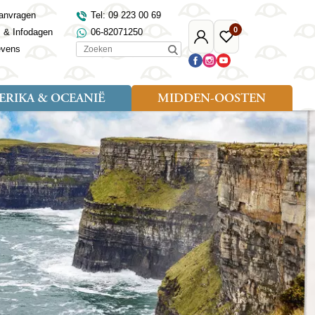
anvragen
Tel: 09 223 00 69
0
s & Infodagen
06-82071250
Mijn
Favoriete
Zoeken
evens
Djoser
reizen
RIKA & OCEANIË
MIDDEN-OOSTEN
Soort reizen
Landen
Landen
sh
gië
Rondreis (18)
Alaska
Maleisië
Noord-Macedonië
Egypte
kenland
Familiereis (9)
Australië
Mongolië
Noorwegen
Jordanië
and
Fietsreis (1)
Canada
Nepal
Polen
Marokko
and
Wandelreis (3)
Nieuw-Zeeland
Oezbekistan
Portugal
Oman
Cultuur (8)
Verenigde Staten
Singapore
Roemenië
Saoedi-Arabië
verdië
Sri Lanka
Sardinië
Tunesië
ovo
Taiwan
Schotland
Turkije
tië
Thailand
Servië
and
Tibet
Spanje
and
Turkmenistan
Turkije
an
uwen
Vietnam
Verenigd Koninkrijk
ira
Zijderoute
Wales