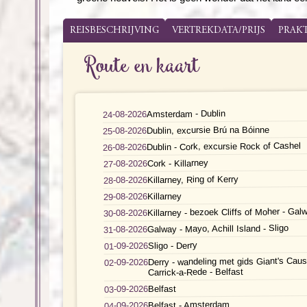
REISBESCHRIJVING
VERTREKDATA/PRIJS
PRAK
Route en kaart
Amsterdam - Dublin
24-08-2026
Dublin, excursie Brú na Bóinne
25-08-2026
Dublin - Cork, excursie Rock of Cashel
26-08-2026
Cork - Killarney
27-08-2026
Killarney, Ring of Kerry
28-08-2026
Killarney
29-08-2026
Killarney - bezoek Cliffs of Moher - Gal
30-08-2026
Galway - Mayo, Achill Island - Sligo
31-08-2026
Sligo - Derry
01-09-2026
Derry - wandeling met gids Giant's Cau
02-09-2026
Carrick-a-Rede - Belfast
Belfast
03-09-2026
Belfast - Amsterdam
04-09-2026