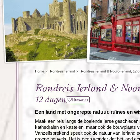
Home
Rondreis Ierland
Rondreis Ierland & Noord-Ierland, 12 
Rondreis Ierland & Noor
12 dagen
Bewaren
Een land met ongerepte natuur, ruïnes en w
Maak een reis langs de boeiende Ierse geschiedenis
kathedralen en kastelen, maar ook de bouwplaats van
Vanzelfsprekend speelt ook de natuur van Ierland ee
groene heuvels. Het is geen wonder dat het land ee