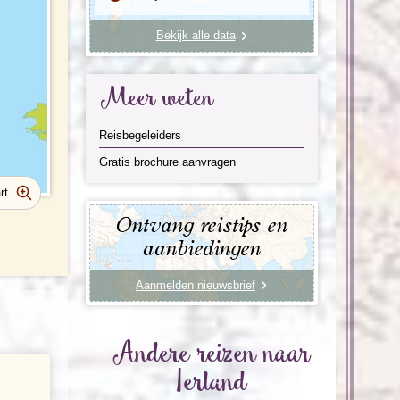
Bekijk alle data
Meer weten
Reisbegeleiders
Gratis brochure aanvragen
Ontvang reistips en
aanbiedingen
Aanmelden nieuwsbrief
Andere reizen naar
Ierland