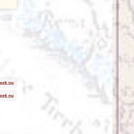
cht.
oek nu
oek nu
 een