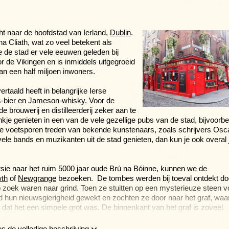
t naar de hoofdstad van Ierland,
Dublin
.
ha Cliath, wat zo veel betekent als
oe de stad er vele eeuwen geleden bij
r de Vikingen en is inmiddels uitgegroeid
n een half miljoen inwoners.
rtaald heeft in belangrijke Ierse
-bier en Jameson-whisky. Voor de
 brouwerij en distilleerderij zeker aan te
je genieten in een van de vele gezellige pubs van de stad, bijvoorbe
 de voetsporen treden van bekende kunstenaars, zoals schrijvers Osc
le bands en muzikanten uit de stad genieten, dan kun je ook overal 
rsie naar het ruim 5000 jaar oude Brú na Bóinne, kunnen we de
th
of
Newgrange
bezoeken. De tombes werden bij toeval ontdekt do
 zoek waren naar grind. Toen ze stuitten op een mysterieuze steen v
d hun nieuwsgierigheid gewekt en zochten ze door naar het graf, waa
dat het een simpele grot was. De binnenkant van het graf is zoveel
iginele staat gelaten, terwijl de buitenkant een reconstructie is van ho
itgezien zou kunnen hebben.
s de volledige beschrijving