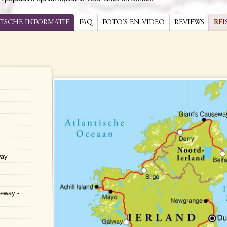
TISCHE INFORMATIE
FAQ
FOTO'S EN VIDEO
REVIEWS
REI
way
seway -