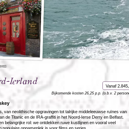
Rondreis Sulawesi &
Frankrijk
Laos
Mont
Molukken, 22 dagen
Malediven
dagen
d-Ierland
Vanaf 2.845,
Bijkomende kosten 26,25 p.p. (o.b.v. 2 person
iskey
, van neolithische opgravingen tot talrijke middeleeuwse ruïnes van
 de Titanic en de IRA-graffiti in het Noord-Ierse Derry en Belfast.
n belangrijke rol: we ontdekken ruwe kustlijnen en vooral veel
n populaire opnameplek is voor films en series.