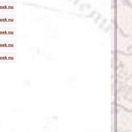
oek nu
le.
oek nu
 kust
oek nu
ste
ge
oek nu
n mooi
oek nu
op de
e,