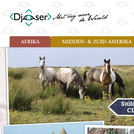
AFRIKA
MIDDEN- & ZUID-AMERIKA
Soort reizen
Soort reizen
Landen
Landen
Rondreis (26)
Rondreis (25)
Angola
Amazone
Moz
Familiereis (10)
Familiereis (11)
Benin
Argentinië
Nam
Fietsreis (2)
Fietsreis (1)
Botswana
Belize
Oeg
Wandelreis (1)
Cultuur (9)
Egypte
Bolivia
Sao 
Cultuur (3)
Natuur (13)
Ghana
Brazilië
Swa
Natuur (6)
Kaapverdië
Chili
Tan
Kenia
Colombia
Tog
Madagaskar
Costa Rica
Zam
Nieuwe reizen
Malawi
Cuba
Zanz
Voodoo in Benin en Togo, 16
Marokko
Ecuador
Zim
dagen
Mauritius
El Salvado
Zuid