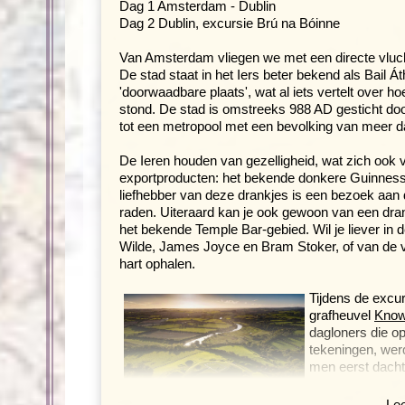
Dag 1 Amsterdam - Dublin
Dag 2 Dublin, excursie Brú na Bóinne
Van Amsterdam vliegen we met een directe vluch
De stad staat in het Iers beter bekend als Bail Át
'doorwaadbare plaats', wat al iets vertelt over h
stond. De stad is omstreeks 988 AD gesticht doo
tot een metropool met een bevolking van meer da
De Ieren houden van gezelligheid, wat zich ook ve
exportproducten: het bekende donkere Guinness
liefhebber van deze drankjes is een bezoek aan de
raden. Uiteraard kan je ook gewoon van een drank
het bekende Temple Bar-gebied. Wil je liever in
Wilde, James Joyce en Bram Stoker, of van de ve
hart ophalen.
Tijdens de excu
grafheuvel
Know
dagloners die op
tekeningen, wer
men eerst dacht 
mogelijk in de or
grafheuvel er u
Lee