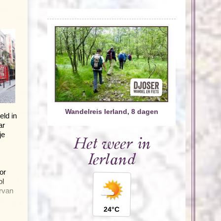
Wandelreis Ierland, 8 dagen
eld in
ar
je
Het weer in
Ierland
or
ol
rvan
24°C
e de