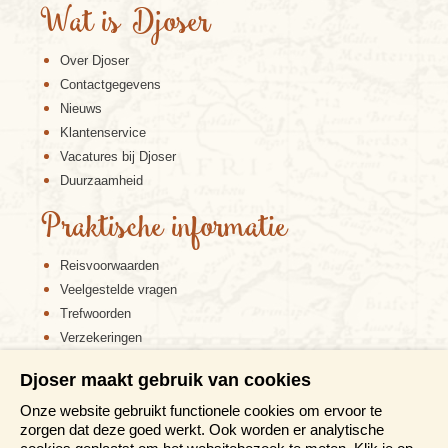
Wat is Djoser
Over Djoser
Contactgegevens
Nieuws
Klantenservice
Vacatures bij Djoser
Duurzaamheid
Praktische informatie
Reisvoorwaarden
Veelgestelde vragen
Trefwoorden
Verzekeringen
Sitemap
Djoser maakt gebruik van cookies
Disclaimer
Onze website gebruikt functionele cookies om ervoor te
Cookiebeleid
zorgen dat deze goed werkt. Ook worden er analytische
Privacy verklaring