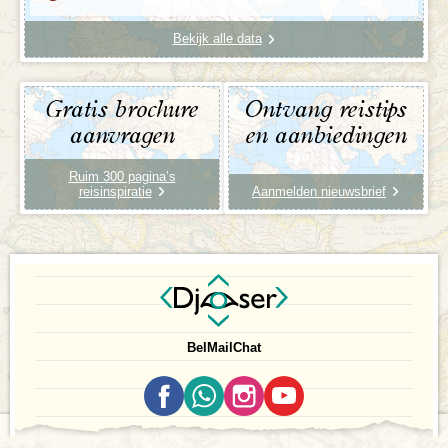
Bekijk alle data
Gratis brochure
Ontvang reistips
aanvragen
en aanbiedingen
Ruim 300 pagina’s
reisinspiratie
Aanmelden nieuwsbrief
Bel
Mail
Chat