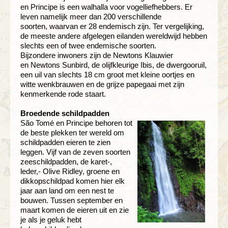
en Principe is een walhalla
voor vogelliefhebbers. Er
leven namelijk
meer dan 200 verschillende
soorten,
waarvan er 28 endemisch zijn. Ter
vergelijking,
de meeste andere afgelegen
eilanden wereldwijd hebben
slechts een
of twee endemische soorten.
Bijzondere
inwoners zijn de Newtons Klauwier
en
Newtons Sunbird, de olijfkleurige Ibis,
de dwergooruil,
een uil van slechts 18
cm groot met kleine oortjes en
witte
wenkbrauwen en de grijze papegaai met
zijn
kenmerkende rode staart.
Broedende schildpadden
São Tomé en Principe behoren tot
de
beste plekken ter wereld om
schildpadden
eieren te zien
leggen. Vijf van de zeven
soorten
zeeschildpadden, de karet-,
leder,-
Olive Ridley, groene en
dikkopschildpad
komen hier elk
jaar aan land om een nest
te
bouwen. Tussen september en
maart
komen de eieren uit en zie
je als je geluk
hebt