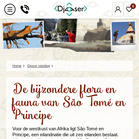
0
Mijn
Favo
Djoser
reize
Home
Djoser reisblog
De bijzondere flora en
fauna van São Tomé en
Principe
Voor de westkust van Afrika ligt São Tomé en
Principe,
een eilandnatie die uit zes eilanden bestaat.