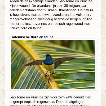
Alleen de
gelijknamige eilanden São Tomé en Principe
zijn bewoond.
De eilanden zijn zo’n 30 miljoen jaar
geleden ontstaan door
vulkaanuitbarstingen. De natuur
is heel divers met parelwitte
zandstranden, vulkanen,
mangrovebossen, weelderig
begroeide bergen, grillige
rotsforma
ties, savannes en
tropisch regenwoud met
unieke flora en fauna.
Endemische flora en fauna
São Tomé en Principe zijn voor zo’n
74% bedekt met
ongerept tropisch
regenwoud. Door de afgelegen