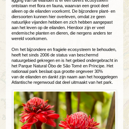
ligging
van de eilanden is er een divers
ecosysteem
ontstaan met flora en fauna,
waarvan een groot deel
alleen op de
eilanden voorkomt. De bijzondere plant-
en
diersoorten kunnen hier overleven,
omdat ze geen
natuurlijke vijanden
hebben en zich hebben aangepast
aan het
leven op de eilanden. Hierdoor zijn er
veel
endemische planten en dieren, die
nergens anders ter
wereld voorkomen.
Om het bijzondere en fragiele ecosysteem
te behouden,
heeft het sinds 2006 de
status van beschermd
natuurgebied
gekregen en is het
gebied ondergebracht
in
het Parque Natural Ôbo de São
Tomé en Príncipe. Het
nationaal park
beslaat qua grootte ongeveer 30%
van
de
eilanden en dankt zijn naam aan het
hooggelegen
Atlantische regenwoud dat
deel uitmaakt van het park.