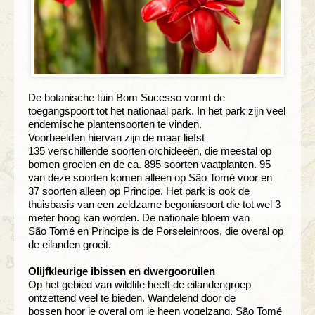
De botanische tuin Bom Sucesso vormt
de
toegangspoort tot het nationaal
park. In het park zijn veel
endemische
plantensoorten te vinden.
Voorbeelden
hiervan zijn de maar liefst
135
verschillende soorten orchideeën, die
meestal op
bomen groeien en de ca. 895
soorten vaatplanten. 95
van deze soorten
komen alleen op São Tomé voor en
37
soorten alleen op Principe. Het park
is ook de
thuisbasis van een zeldzame
begoniasoort die tot wel 3
meter hoog
kan worden. De nationale bloem van
São
Tomé en Principe is de
Porseleinroos, die
overal op
de eilanden groeit.
Olijfkleurige ibissen en dwergooruilen
Op het gebied van wildlife heeft de
eilandengroep
ontzettend veel te
bieden. Wandelend door de
bossen
hoor je overal om je heen vogelzang.
São Tomé