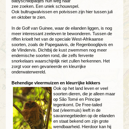
babyschildpadjes hun weg naar
zee
zoeken. Een uniek schouwspel.
Ook
bultrugwalvissen en potvissen zijn hier
tussen juli
en oktober te zien.
In de Golf van Guinee, waar de eilanden
liggen, is nog
meer interessant zeeleven te
bewonderen. Tussen de
riffen krioelt het
van de speciale West-Afrikaanse
soorten,
zoals de Papegaaivis, de Regenbooglipvis
en
de Vlindervis. Dichtbij de kust
zwemmen nog meer
endemische soorten
rond, die zelfs fervente
snorkelaars
waarschijnlijk niet zullen herkennen.
Het
zorgt voor een gevarieerde en
kleurrijke
onderwaterwereld.
Behendige vleermuizen en
kleurrijke kikkers
Ook op het land leven er veel
soorten
dieren, die je alleen maar
op São Tomé en
Principe
tegenkomt. De Free-tailed
bat
(vleermuis) leeft in de
savannegebieden
op de eilanden
en staat bekend om
zijn grote
wendbaarheid. Hierdoor
kan hij