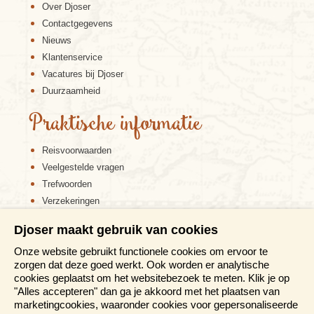
Over Djoser
Contactgegevens
Nieuws
Klantenservice
Vacatures bij Djoser
Duurzaamheid
Praktische informatie
Reisvoorwaarden
Veelgestelde vragen
Trefwoorden
Verzekeringen
Sitemap
Djoser maakt gebruik van cookies
Disclaimer
Onze website gebruikt functionele cookies om ervoor te
Cookiebeleid
zorgen dat deze goed werkt. Ook worden er analytische
Privacy verklaring
cookies geplaatst om het websitebezoek te meten. Klik je op
Reis en boek met Djoser zekerheid
"Alles accepteren" dan ga je akkoord met het plaatsen van
marketingcookies, waaronder cookies voor gepersonaliseerde