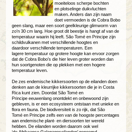
moeiteloos scherpe bochten
en
plotselinge duikvluchten
maken. Anders
dan zijn naam
doet vermoeden is de
Cobra Bobo
geen slang, maar een soort
geelkleurige glimworm van
zo’n 30 cm
lang. Hoe groot dit beestje is hangt af
van de
temperatuur waarin hij leeft. São
Tomé en Principe zijn
schildvulkanen
met verschillende hoogtes en
daardoor
verschillende temperaturen. Een
lagere
temperatuur op grotere hoogte kan
ervoor zorgen
dat de Cobra Bobo’s
die hier leven groter worden dan
hun
soortgenoten die op plekken met een
hogere
temperatuur leven.
De zes endemische kikkersoorten op de
eilanden doen
denken aan de kleurrijke
kikkersoorten die je in Costa
Rica kunt
zien. Doordat São Tomé en
Principe
eeuwenlang onontdekt en onbewoond
zijn
gebleven, is er een ecosysteem
ontstaan met unieke en
flora en fauna.
De biodiversiteit is zo rijk, dat São
Tomé
en Principe zelfs een van de hoogste
percentages
aan endemische plant- en
diersoorten ter wereld
hebben. De
eilanden worden daarom ook wel
‘de
Afrikaanse Galapagoseilanden’ genoemd.