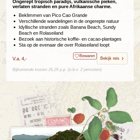
Ongerept tropisch paradijs, vulkanische pieken,
verlaten stranden en pure Afrikaanse charme.
Beklimmen van Pico Cao Grande
Verschillende wandelingen in de ongerepte natuur
Idyllische stranden zoals Banana Beach, Sundy
Beach en Rolaseiland
Bezoek aan historische koffie- en cacao-plantages
Sta op de evenaar die over Rolaseiland loopt
Bewaren
V.a. 4,-
Bekijk reis
Bijkomende kosten 26,25 p.p. (o.b.v. 2 personen)