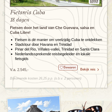
Fietsreis Cuba
18 dagen
Fietsen door het land van Che Guevara, salsa en
Cuba Libre!
Fietsen is dé manier om veelzijdig Cuba te ontdekken
Stadstour door Havana en Trinidad
Pinar del Rio, Viñales-vallei, Trinidad en Santa Clara
Nederlandssprekende reisbegeleider én lokale
fietsgids
Bewaren
V.a. 2.545,-
Bekijk reis
Bijkomende kosten 26,25 p.p. (o.b.v. 2 personen)