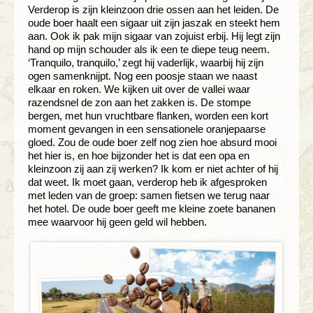
Verderop is zijn kleinzoon drie ossen aan het leiden. De
oude boer haalt een sigaar uit zijn jaszak en steekt hem
aan. Ook ik pak mijn sigaar van zojuist erbij. Hij legt zijn
hand op mijn schouder als ik een te diepe teug neem.
‘Tranquilo, tranquilo,’ zegt hij vaderlijk, waarbij hij zijn
ogen samenknijpt. Nog een poosje staan we naast
elkaar en roken. We kijken uit over de vallei waar
razendsnel de zon aan het zakken is. De stompe
bergen, met hun vruchtbare flanken, worden een kort
moment gevangen in een sensationele oranjepaarse
gloed. Zou de oude boer zelf nog zien hoe absurd mooi
het hier is, en hoe bijzonder het is dat een opa en
kleinzoon zij aan zij werken? Ik kom er niet achter of hij
dat weet. Ik moet gaan, verderop heb ik afgesproken
met leden van de groep: samen fietsen we terug naar
het hotel. De oude boer geeft me kleine zoete bananen
mee waarvoor hij geen geld wil hebben.