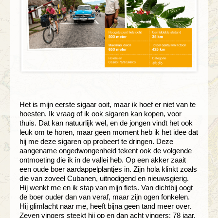
Het is mijn eerste sigaar ooit, maar ik hoef er niet van te
hoesten. Ik vraag of ik ook sigaren kan kopen, voor
thuis. Dat kan natuurlijk wel, en de jongen vindt het ook
leuk om te horen, maar geen moment heb ik het idee dat
hij me deze sigaren op probeert te dringen. Deze
aangename ongedwongenheid tekent ook de volgende
ontmoeting die ik in de vallei heb. Op een akker zaait
een oude boer aardappelplantjes in. Zijn hola klinkt zoals
die van zoveel Cubanen, uitnodigend en nieuwsgierig.
Hij wenkt me en ik stap van mijn fiets. Van dichtbij oogt
de boer ouder dan van veraf, maar zijn ogen fonkelen.
Hij glimlacht naar me, heeft bijna geen tand meer over.
Zeven vingers steekt hij op en dan acht vingers: 78 jaar.