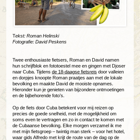
T
ekst: Roman Helinski
Fotografie: David Peskens
Twee enthousiaste fietsers, Roman en David namen
hun schrijfblok en fototoestel mee en gingen met Djoser
naar Cuba. Tijdens
de 18-daagse fietsreis
door valleien
en dorpjes knoopte Roman praatjes aan met de lokale
bevolking en maakte David de mooiste opnames.
Hieronder kun je genieten van bijzondere ontmoetingen
en de bijbehorende foto’s.
Op de fiets door Cuba betekent voor mij reizen op
precies de goede snelheid, met de mogelijkheid om
soms even te vertragen en zo in contact te komen met
de Cubaanse bevolking. Elke morgen verzamel ik me
met mijn fietsgroep – twintig man sterk – voor het hotel,
waar gids Alfredo met krijt de route van de dag op de