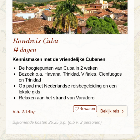
Rondreis Cuba
14 dagen
Kennismaken met de vriendelijke Cubanen
De hoogtepunten van Cuba in 2 weken
Bezoek o.a. Havana, Trinidad, Viñales, Cienfuegos
en Trinidad
Op pad met Nederlandse reisbegeleiding en een
lokale gids
Relaxen aan het strand van Varadero
Bewaren
V.a. 2.145,-
Bekijk reis
Bijkomende kosten 26,25 p.p. (o.b.v. 2 personen)