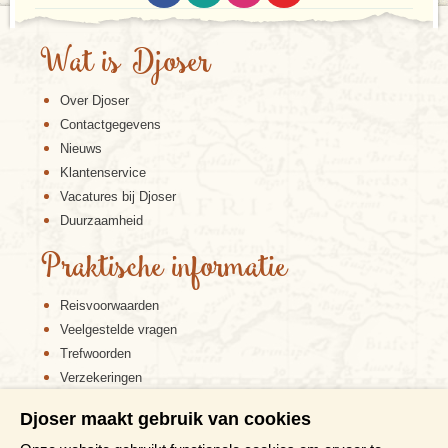
Wat is Djoser
Over Djoser
Contactgegevens
Nieuws
Klantenservice
Vacatures bij Djoser
Duurzaamheid
Praktische informatie
Reisvoorwaarden
Veelgestelde vragen
Trefwoorden
Verzekeringen
Sitemap
Djoser maakt gebruik van cookies
Disclaimer