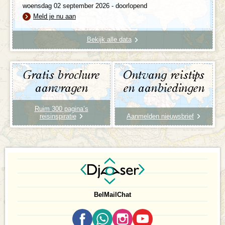
woensdag 02 september 2026 - doorlopend
Meld je nu aan
Bekijk alle data
Gratis brochure
Ontvang reistips
aanvragen
en aanbiedingen
Ruim 300 pagina’s
reisinspiratie
Aanmelden nieuwsbrief
Bel
Mail
Chat