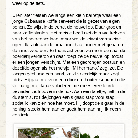
weer op de fiets.
Uren later fietsen we langs een klein barretje waar een
jonge Cubaanse koffie serveert die is gezet van eigen
bonen. Ze wijst in de verte, de heuvel op. Daar groeien
haar koffieplanten. Het meisje heeft niet de ruwe trekken
van het boerenbestaan, maar wel de ietwat vermoeide
ogen. Ik raak aan de praat met haar, meer met gebaren
dan met woorden. Enthousiast voert ze me mee naar de
boerderij verderop en daar roept ze de heuvel op, totdat
er een jongen verschijnt. Met een gedrongen postuur, en
dezelfde ogen als het meisje. ‘Mi hermano,’ zegt ze. De
jongen geeft me een hand, knikt vriendelijk maar zegt
niets. Hij gaat me voor een donkere houten schuur in die
vol hangt met tabaksbladeren, de meest verkleurde
bevinden zich bovenin de nok. Aan een tafeltje, half in de
duisternis, rolt de jongen een sigaar; stap voor stap,
zodat ik kan zien hoe het moet. Hij doopt de sigaar in de
honing, steekt hem aan en geeft hem aan mij. Ik neem
een trek.