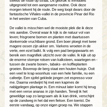
steeds de route op straat. Dit gebruik is inmiddels
uitgegroeid tot een aangename routine. Ook deze
morgen tekent hij de route. De weg loopt dwars door de
fantastische Viñales-vallei in de provincie Pinar del Rio
in het westen van Cuba.
De vallei is misschien wel de mooiste plek die ik deze
reis aandoe. Overal waar ik kijk is de natuur vol van
leven; frisgroene bomen en planten met daartussen
donkerrode vruchtbare grond. Een boer ploegt met twee
magere ossen zijn akker om. Varkens wroeten in de
verte, een ezel balkt. Ik volg een pad bergopwaarts en
bereik een magnifiek uitzicht over de vallei. Ik kijk uit op
de enorme stompe rotsen van kalksteen, waartegen en -
tussen de zwarte bonen-, tabaks- en koffieplanten
groeien. Bovenop de berg staat een houten huisje. Ooit
een veel te krap woonhuis van een hele familie, nu een
cafeetje. Een sjofel geklede jongen zet espresso voor
me. Daarna verdwijnt hij met een kapmes de
nabijgelegen plantage in. Een minuut later komt hij terug
met een verse ananas in zijn handen. Terwijl ik het
geweldige sap zo langzaam als ik kan drink, verschijnt
op de zandweg in het dal een fietser. Een toerist. De
eerste vandaag, op onze eigen groep na. We stappen