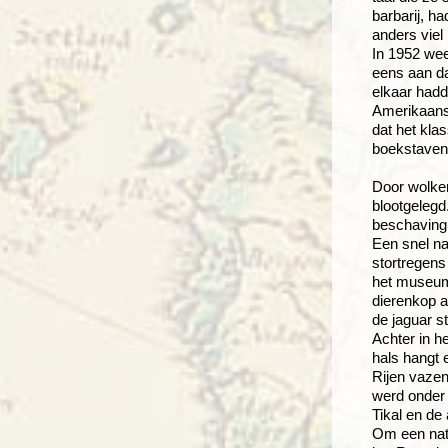
barbarij, h
anders viel
In 1952 wee
eens aan da
elkaar hadd
Amerikaanse
dat het kla
boekstaven.
Door wolken
blootgelegd
beschaving 
Een snel na
stortregens
het museum 
dierenkop 
de jaguar s
Achter in h
hals hangt 
Rijen vazen
werd onder 
Tikal en de
Om een natu