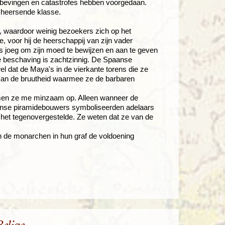
dbevingen en catastrofes hebben voorgedaan.
e heersende klasse.
, waardoor weinig bezoekers zich op het
, voor hij de heerschappij van zijn vader
s joeg om zijn moed te bewijzen en aan te geven
le beschaving is zachtzinnig. De Spaanse
l dat de Maya's in de vierkante torens die ze
van de bruutheid waarmee ze de barbaren
emen ze me minzaam op. Alleen wanneer de
aanse piramidebouwers symboliseerden adelaars
p het tegenovergestelde. Ze weten dat ze van de
en de monarchen in hun graf de voldoening