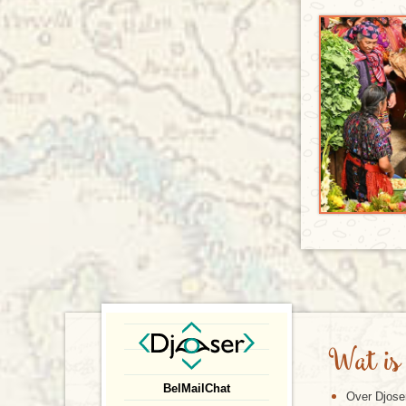
Wat is
Bel
Mail
Chat
Over Djose