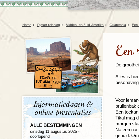
Home
Djoser reisblog
Midden- en Zuid-Amerika
Guatemala
Een 
Een 
De groothei
Alles is hi
beschaving 
Voor iemand
Informatiedagen &
prullenbak 
online presentaties
Een toekan d
Tikal mag d
morgen staa
ALLE BESTEMMINGEN
Na een nach
dinsdag 11 augustus 2026 -
gehuld. Om 
doorlopend