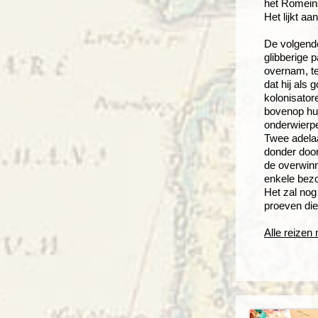
het Romeins
Het lijkt a
De volgende
glibberige 
overnam, te
dat hij als
kolonisator
bovenop hu
onderwierp
Twee adelaa
donder door
de overwinn
enkele bezo
Het zal nog
proeven die
Alle reize