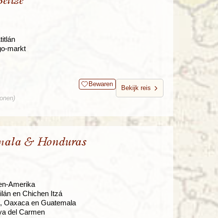
elize
itlán
go-markt
Bewaren
Bekijk reis
sonen)
emala & Honduras
den-Amerika
ilán en Chichen Itzá
bal, Oaxaca en Guatemala
ya del Carmen