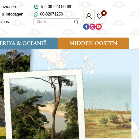
anvragen
Tel: 09 223 00 69
0
s & Infodagen
06-82071250
Mijn
Favoriete
Zoeken
evens
Djoser
reizen
RIKA & OCEANIË
MIDDEN-OOSTEN
Soort reizen
Landen
Landen
sh
gië
Rondreis (18)
Alaska
Maleisië
Noord-Macedonië
Egypte
kenland
Familiereis (9)
Australië
Mongolië
Noorwegen
Jordanië
and
Fietsreis (1)
Canada
Nepal
Polen
Marokko
and
Wandelreis (3)
Nieuw-Zeeland
Oezbekistan
Portugal
Oman
Cultuur (8)
Verenigde Staten
Singapore
Roemenië
Saoedi-Arabië
verdië
Sri Lanka
Sardinië
Tunesië
ovo
Taiwan
Schotland
Turkije
tië
Thailand
Servië
and
Tibet
Spanje
and
Turkmenistan
Turkije
an
uwen
Vietnam
Verenigd Koninkrijk
ira
Zijderoute
Wales