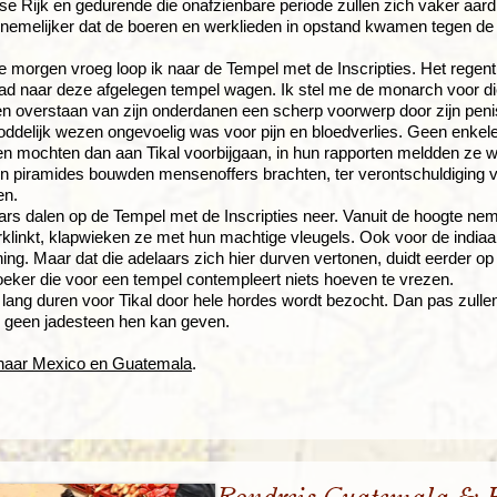
e Rijk en gedurende die onafzienbare periode zullen zich vaker aar
annemelijker dat de boeren en werklieden in opstand kwamen tegen d
 morgen vroeg loop ik naar de Tempel met de Inscripties. Het regent
pad naar deze afgelegen tempel wagen. Ik stel me de monarch voor die
n overstaan van zijn onderdanen een scherp voorwerp door zijn peni
 goddelijk wezen ongevoelig was voor pijn en bloedverlies. Geen enke
en mochten dan aan Tikal voorbijgaan, in hun rapporten meldden ze we
n piramides bouwden mensenoffers brachten, ter verontschuldiging 
en.
rs dalen op de Tempel met de Inscripties neer. Vanuit de hoogte n
klinkt, klapwieken ze met hun machtige vleugels. Ook voor de indi
ing. Maar dat die adelaars zich hier durven vertonen, duidt eerder o
eker die voor een tempel contempleert niets hoeven te vrezen.
 lang duren voor Tikal door hele hordes wordt bezocht. Dan pas zull
 geen jadesteen hen kan geven.
n naar Mexico en Guatemala
.