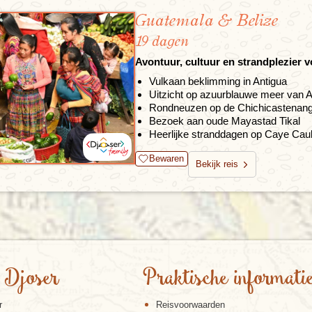
Guatemala & Belize
19 dagen
Avontuur, cultuur en strandplezier v
Vulkaan beklimming in Antigua
Uitzicht op azuurblauwe meer van At
Rondneuzen op de Chichicastenan
Bezoek aan oude Mayastad Tikal
Heerlijke stranddagen op Caye Cau
Bewaren
Bekijk reis
 Djoser
Praktische informati
r
Reisvoorwaarden