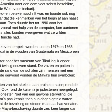
 Amerika over een compleet schrift beschikte,
e West voor barbarij.
ld- en betekenisschrift was en toonde ook nog
ar dat die kenmerken van het begin af aan naast
daan. Toen duurde het tot 1990 voor het
n vooral met hulp van de computer, kon aantonen
's alles konden weergeven wat ze wilden
 functie had.
De zeven tempels werden tussen 1979 en 1985
wijs dat in de wouden van Guatemala en Mexico een
ter naar het museum van Tikal leg ik onder
tot twintig eeuwen stand. De vazen en potten in
p de rand van de schalen zijn mensen met een
ende oerwoud vonden de Maya's hun symbolen:
ten van het skelet staan bruine schalen; rond de
. Ook rond de kuiten zijn jadestenen neergelegd.
riester. Niet van een gewone sterveling: die
ya's pas kennis toen hun dagen geteld waren.
at de bevolking de steden massaal had verlaten.
de Maya-beschaving duurde zes keer langer dan