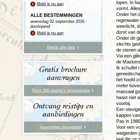
lopen. In h
Meld je nu aan
vormt. Alle
Onder het o
ALLE BESTEMMINGEN
regenwater 
woensdag 02 september 2026 -
weerlicht, 
doorlopend
dorst van de
Meld je nu aan
Onder de gr
slechts ged
Bekijk alle data
de stenen a
Via een gli
de Maskers 
Ik schuifel
Gratis brochure
gereedschap
aanvragen
het hoofd z
meter boven
Ruim 300 pagina’s reisinspiratie
massaal gom
haast niet 
voorbij.
Ontvang reistips en
Een stevige
aanbiedingen
kappen van 
Pas in 1980
Voor een vo
Aanmelden nieuwsbrief
weigerden g
taal die ze