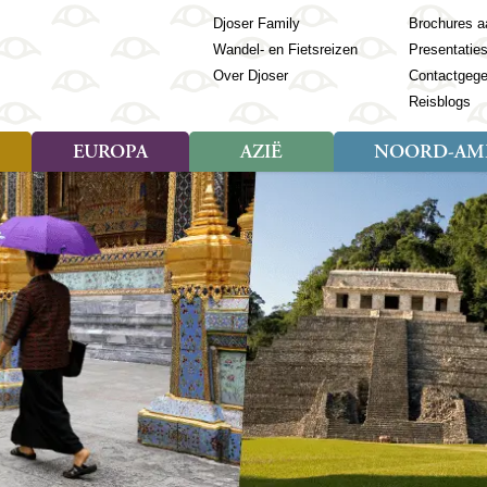
Djoser Family
Brochures a
Wandel- en Fietsreizen
Presentatie
Over Djoser
Contactgeg
Reisblogs
EUROPA
AZIË
NOORD-AME
Soort reizen
Soort reizen
Landen
Soort reizen
Landen
ambique
Rondreis (28)
(Frans) Guyana
Rondreis (57)
Albanië
Rondreis (7)
Banglade
Geor
ibië
Familiereis (11)
Galapagos
Familiereis (22)
Andorra
Familiereis (2)
Bhutan
Grie
anda
Fietsreis (8)
Guatemala
Fietsreis (3)
Armenië
Natuur (5)
Cambodja
IJsl
Tomé en Principe
Wandelreis (23)
Honduras
Cultuur (28)
Azerbeidzjan
China
Ierl
ziland
Cultuur (12)
Mexico
Natuur (16)
Azoren
Filipijnen
Italië
zania
Natuur (3)
Nicaragua
Balkan
India
Kaap
o
Paaseiland
Baltische Staten
Indochina
Kos
bia
Paraguay
Bosnië en Herzegovina
Indonesië
Kroa
ibar
Peru
Bulgarije
Japan
Lapl
Nieuwe reizen
babwe
Suriname
Engeland
Jordanië
Letl
r
-Afrika
Rondreis China & Tibet, 42
Estland
Kazachst
Lito
dagen
Finland
Kirgizië
Made