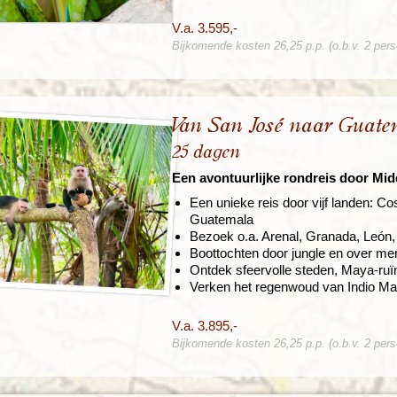
V.a. 3.595,-
Bijkomende kosten 26,25 p.p. (o.b.v. 2 per
Van San José naar Guate
25 dagen
Een avontuurlijke rondreis door Mi
Een unieke reis door vijf landen: C
Guatemala
Bezoek o.a. Arenal, Granada, León,
Boottochten door jungle en over mere
Ontdek sfeervolle steden, Maya-ruï
Verken het regenwoud van Indio Maí
V.a. 3.895,-
Bijkomende kosten 26,25 p.p. (o.b.v. 2 per