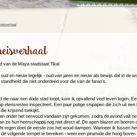
Rondreis Sulawesi &
Frankrijk
Laos
Mont
Molukken, 22 dagen
Malediven
reisverhaal
reisverhaal
d van de Maya stadstaat Tikal
er oud en nieuw tegelijk - oud van jaren en nieuw als bewijs dat in 
standhield die niet onderdeed voor die van de farao's.
 die naar een dode stad loopt, kom ik opvallend veel leven tegen. Een
op etensresten inspecteert. Een paar potige snipapen die zich uit een
ie krijsend toekijkt.
an onder het oerwoud vandaan zijn gekomen, zodra de avond valt nem
n ze hun heerschappij nog niet direct af. De apen blazen en boeren 
t regen doet de eerste zon het woud dampen. Wanneer ik tussen het 
de volgende tempel te bereiken - weer een piramide die hoog boven de