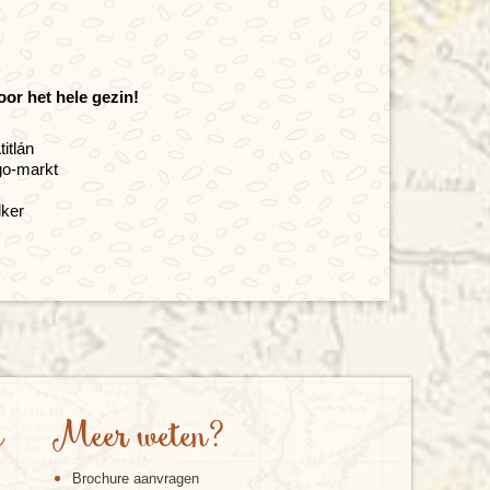
oor het hele gezin!
itlán
go-markt
lker
e
Meer weten?
Brochure aanvragen