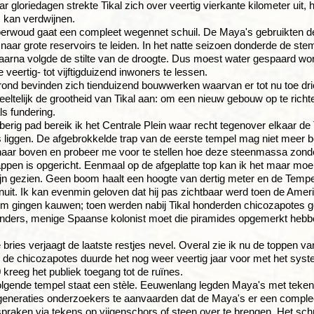
aar gloriedagen strekte Tikal zich over veertig vierkante kilometer ui
s kan verdwijnen.
erwoud gaat een compleet wegennet schuil. De Maya's gebruikten de
naar grote reservoirs te leiden. In het natte seizoen donderde de s
daarna volgde de stilte van de droogte. Dus moest water gespaard w
 veertig- tot vijftigduizend inwoners te lessen.
ond bevinden zich tienduizend bouwwerken waarvan er tot nu toe drie
eeltelijk de grootheid van Tikal aan: om een nieuw gebouw op te rich
ls fundering.
bberig pad bereik ik het Centrale Plein waar recht tegenover elkaar 
liggen. De afgebrokkelde trap van de eerste tempel mag niet meer b
 naar boven en probeer me voor te stellen hoe deze steenmassa zonde
pen is opgericht. Eenmaal op de afgeplatte top kan ik het maar moei
ijn gezien. Geen boom haalt een hoogte van dertig meter en de Tempe
uit. Ik kan evenmin geloven dat hij pas zichtbaar werd toen de Ame
 gingen kauwen; toen werden nabij Tikal honderden chicozapotes ge
anders, menige Spaanse kolonist moet die piramides opgemerkt hebbe
 bries verjaagt de laatste restjes nevel. Overal zie ik nu de toppen v
de chicozapotes duurde het nog weer veertig jaar voor met het syst
 kreeg het publiek toegang tot de ruïnes.
lgende tempel staat een stèle. Eeuwenlang legden Maya's met teken
eneraties onderzoekers te aanvaarden dat de Maya's er een compleet
 spraken via tekens op vijgenschors of steen over te brengen. Het sch