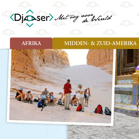
AFRIKA
MIDDEN- & ZUID-AMERIKA
Soort reizen
Soort reizen
Landen
Landen
Rondreis (26)
Rondreis (25)
Angola
Amazone
Moz
Familiereis (10)
Familiereis (11)
Benin
Argentinië
Nam
Fietsreis (2)
Fietsreis (1)
Botswana
Belize
Oeg
Wandelreis (1)
Cultuur (9)
Egypte
Bolivia
Sao 
Cultuur (3)
Natuur (13)
Ghana
Brazilië
Swa
Natuur (6)
Kaapverdië
Chili
Tan
Kenia
Colombia
Tog
Madagaskar
Costa Rica
Zam
Nieuwe reizen
Malawi
Cuba
Zanz
Voodoo in Benin en Togo, 16
Marokko
Ecuador
Zim
dagen
Mauritius
El Salvado
Zuid