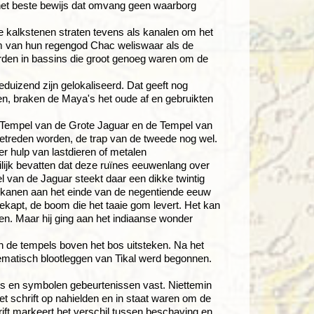
t, het beste bewijs dat omvang geen waarborg
 kalkstenen straten tevens als kanalen om het
tem van hun regengod Chac weliswaar als de
orden in bassins die groot genoeg waren om de
duizend zijn gelokaliseerd. Dat geeft nog
ten, braken de Maya's het oude af en gebruikten
de Tempel van de Grote Jaguar en de Tempel van
etreden worden, de trap van de tweede nog wel.
r hulp van lastdieren of metalen
lijk bevatten dat deze ruïnes eeuwenlang over
l van de Jaguar steekt daar een dikke twintig
rikanen aan het einde van de negentiende eeuw
kapt, de boom die het taaie gom levert. Het kan
n. Maar hij ging aan het indiaanse wonder
an de tempels boven het bos uitsteken. Na het
ematisch blootleggen van Tikal werd begonnen.
s en symbolen gebeurtenissen vast. Niettemin
 schrift op nahielden en in staat waren om de
rift markeert het verschil tussen beschaving en