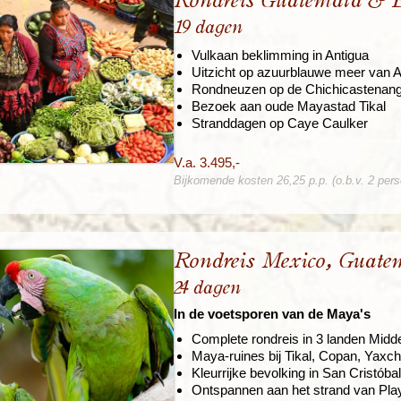
Rondreis Guatemala & B
19 dagen
Vulkaan beklimming in Antigua
Uitzicht op azuurblauwe meer van At
Rondneuzen op de Chichicastenan
Bezoek aan oude Mayastad Tikal
Stranddagen op Caye Caulker
V.a. 3.495,-
Bijkomende kosten 26,25 p.p. (o.b.v. 2 per
Rondreis Mexico, Guat
24 dagen
In de voetsporen van de Maya's
Complete rondreis in 3 landen Mid
Maya-ruines bij Tikal, Copan, Yaxch
Kleurrijke bevolking in San Cristó
Ontspannen aan het strand van Pla