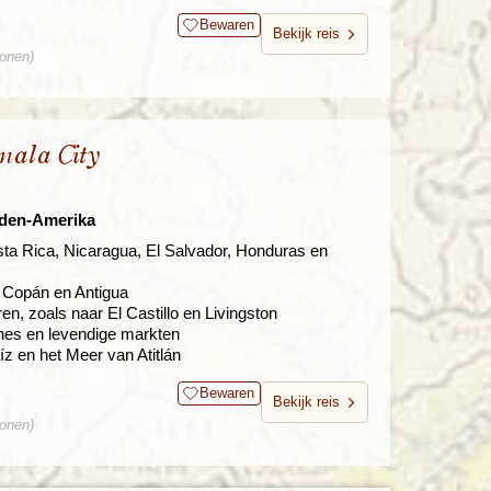
Bewaren
Bekijk reis
sonen)
mala City
dden-Amerika
osta Rica, Nicaragua, El Salvador, Honduras en
 Copán en Antigua
n, zoals naar El Castillo en Livingston
nes en levendige markten
z en het Meer van Atitlán
Bewaren
Bekijk reis
sonen)