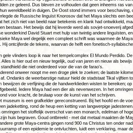
adden ze geleerd. Dus bleven ze volhouden dat geen inheems ras van
 hun wereldbeeld in duigen. De Oost stond immers voor beschaving, d
rlegde de Russische linguïst Knorosov dat het Maya slechts een bee
t het zich niet van beeld naar betekenis en klank had ontwikkeld, ma
en bestaan. Het bewijs dat hij leverde werd als sovjet-snoeverij afge
 wonderkind David Stuart met hulp van twintig andere linguïsten, e
ssieke Maya wel degelijk een compleet schrift was waarmee de Maya
 Hij ontcijferde de tekens, waarvan de helft een fonetisch-syllabische
 gele vlinders loop ik naar het tempelcomplex El Mundo Perdido. 
. Alles is hier oud en nieuw tegelijk, oud van jaren en nieuw als be
standhield die niet onderdeed voor die van de farao's.
derend onweer noopt me een droge plek te zoeken; de laatste kilome
 af. Ondanks de weerbarstige natuur hield de stadstaat Tikal vijftien 
bewijzen de verfijning die de handwerklieden wisten te bereiken; o
afgebeeld. Iedere Maya had een dier als nevenwezen. In het omring
tond voor kracht, de brulaap voor de kunst van het schrijven.
et museum is een grafkelder gereconstrueerd. Bij het hoofd en de voe
een jadeketting, rond de heup een ketting van langwerpige jadestenen
 omringen het stoffelijk overschot van een monarch, edelman of hogep
zijn huis begraven. Goud ontbreekt - met dat metaal maakten de Ma
 andere grote Maya-centra gingen rond 900 na Christus ten onder nad
urramp of een epidemie te ontvluchten, luidt een verklaring, maar 