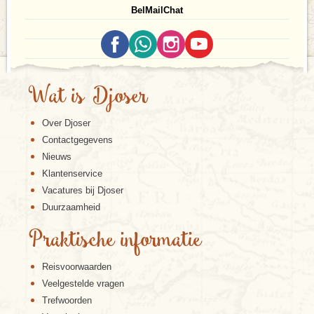
Bel
Mail
Chat
Wat is Djoser
Over Djoser
Contactgegevens
Nieuws
Klantenservice
Vacatures bij Djoser
Duurzaamheid
Praktische informatie
Reisvoorwaarden
Veelgestelde vragen
Trefwoorden