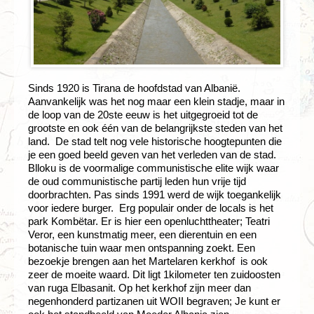
Sinds 1920 is Tirana de hoofdstad van Albanië.
Aanvankelijk was het nog maar een klein stadje, maar in
de loop van de 20ste eeuw is het uitgegroeid tot de
grootste en ook één van de belangrijkste steden van het
land. De stad telt nog vele historische hoogtepunten die
je een goed beeld geven van het verleden van de stad.
Blloku is de voormalige communistische elite wijk waar
de oud communistische partij leden hun vrije tijd
doorbrachten. Pas sinds 1991 werd de wijk toegankelijk
voor iedere burger. Erg populair onder de locals is het
park Kombëtar. Er is hier een openluchttheater; Teatri
Veror, een kunstmatig meer, een dierentuin en een
botanische tuin waar men ontspanning zoekt. Een
bezoekje brengen aan het Martelaren kerkhof is ook
zeer de moeite waard. Dit ligt 1kilometer ten zuidoosten
van ruga Elbasanit. Op het kerkhof zijn meer dan
negenhonderd partizanen uit WOII begraven; Je kunt er