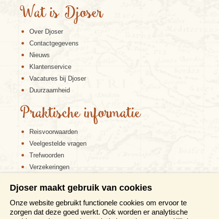
Wat is Djoser
Over Djoser
Contactgegevens
Nieuws
Klantenservice
Vacatures bij Djoser
Duurzaamheid
Praktische informatie
Reisvoorwaarden
Veelgestelde vragen
Trefwoorden
Verzekeringen
Sitemap
Djoser maakt gebruik van cookies
Disclaimer
Onze website gebruikt functionele cookies om ervoor te
Cookiebeleid
zorgen dat deze goed werkt. Ook worden er analytische
Privacy verklaring