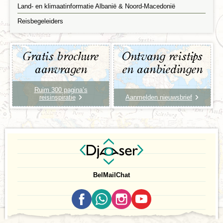
Land- en klimaatinformatie Albanië & Noord-Macedonië
Reisbegeleiders
Gratis brochure
Ontvang reistips
aanvragen
en aanbiedingen
Ruim 300 pagina’s
reisinspiratie
Aanmelden nieuwsbrief
Bel
Mail
Chat