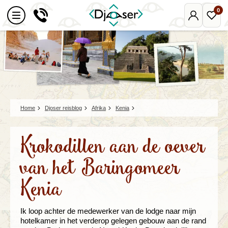
0
Mijn
Favo
Djoser
reize
Home
Djoser reisblog
Afrika
Kenia
Krokodillen aan de oever
van het Baringomeer
Kenia
Ik loop achter de medewerker van de lodge naar mijn
hotelkamer in het verderop gelegen gebouw aan de rand