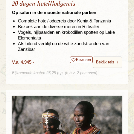
20 dagen hotel/lodgereis
Op safari in de mooiste nationale parken
Complete hotel/lodgereis door Kenia & Tanzania
Bezoek aan de diverse meren in Riftvallei
Vogels, nijlpaarden en krokodillen spotten op Lake
Elementaita
Afsluitend verblijf op de witte zandstranden van
Zanzibar
Bewaren
V.a. 4.945,-
Bekijk reis
Bijkomende kosten 26,25 p.p. (o.b.v. 2 personen)