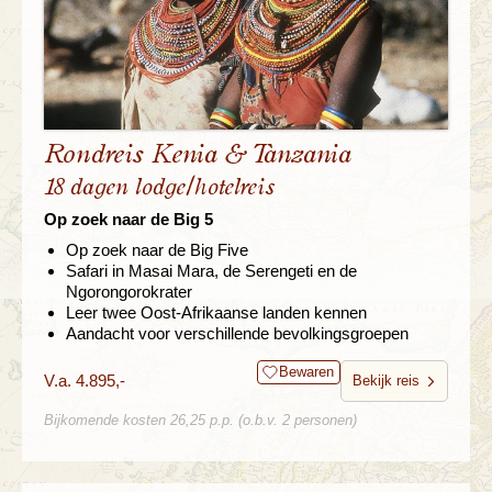
Rondreis Kenia & Tanzania
18 dagen lodge/hotelreis
Op zoek naar de Big 5
Op zoek naar de Big Five
Safari in Masai Mara, de Serengeti en de
Ngorongorokrater
Leer twee Oost-Afrikaanse landen kennen
Aandacht voor verschillende bevolkingsgroepen
Bewaren
V.a. 4.895,-
Bekijk reis
Bijkomende kosten 26,25 p.p. (o.b.v. 2 personen)