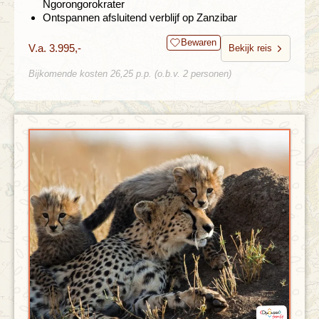
Ngorongorokrater
Ontspannen afsluitend verblijf op Zanzibar
Bewaren
V.a. 3.995,-
Bekijk reis
Bijkomende kosten 26,25 p.p. (o.b.v. 2 personen)