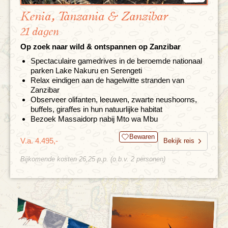
Kenia, Tanzania & Zanzibar
21 dagen
Op zoek naar wild & ontspannen op Zanzibar
Spectaculaire gamedrives in de beroemde nationaal
parken Lake Nakuru en Serengeti
Relax eindigen aan de hagelwitte stranden van
Zanzibar
Observeer olifanten, leeuwen, zwarte neushoorns,
buffels, giraffes in hun natuurlijke habitat
Bezoek Massaidorp nabij Mto wa Mbu
Bewaren
V.a. 4.495,-
Bekijk reis
Bijkomende kosten 26,25 p.p. (o.b.v. 2 personen)