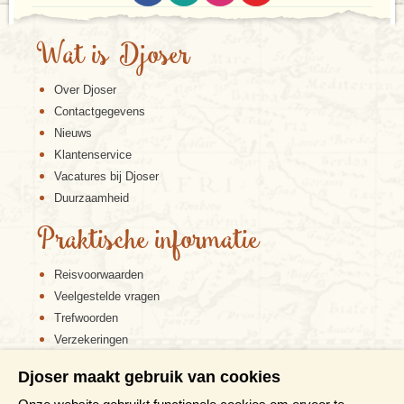
Wat is Djoser
Over Djoser
Contactgegevens
Nieuws
Klantenservice
Vacatures bij Djoser
Duurzaamheid
Praktische informatie
Reisvoorwaarden
Veelgestelde vragen
Trefwoorden
Verzekeringen
Sitemap
Djoser maakt gebruik van cookies
Disclaimer