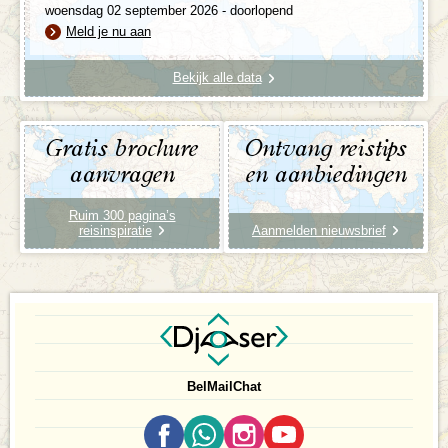
woensdag 02 september 2026 - doorlopend
Meld je nu aan
Bekijk alle data
Gratis brochure
Ontvang reistips
aanvragen
en aanbiedingen
Ruim 300 pagina’s
reisinspiratie
Aanmelden nieuwsbrief
Bel
Mail
Chat