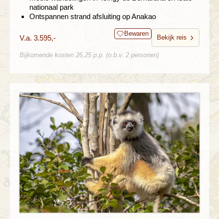
nationaal park
Ontspannen strand afsluiting op Anakao
Bewaren
V.a. 3.595,-
Bekijk reis
Bijkomende kosten 26,25 p.p. (o.b.v. 2 personen)