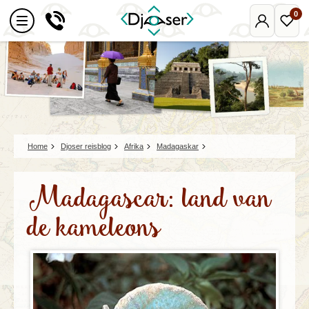
0
Mijn
Favo
Djoser
reize
Home
Djoser reisblog
Afrika
Madagaskar
Madagascar: land van
de kameleons