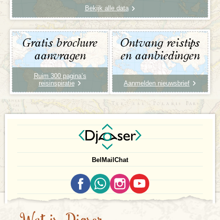
Bekijk alle data
Gratis brochure
Ontvang reistips
aanvragen
en aanbiedingen
Ruim 300 pagina’s
reisinspiratie
Aanmelden nieuwsbrief
Bel
Mail
Chat