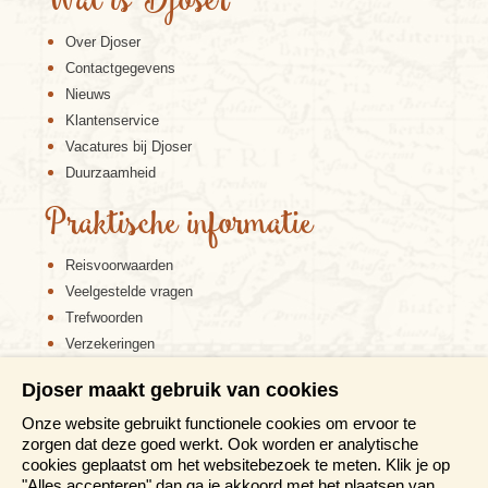
Wat is Djoser
Over Djoser
Contactgegevens
Nieuws
Klantenservice
Vacatures bij Djoser
Duurzaamheid
Praktische informatie
Reisvoorwaarden
Veelgestelde vragen
Trefwoorden
Verzekeringen
Sitemap
Djoser maakt gebruik van cookies
Disclaimer
Onze website gebruikt functionele cookies om ervoor te
Cookiebeleid
zorgen dat deze goed werkt. Ook worden er analytische
Privacy verklaring
cookies geplaatst om het websitebezoek te meten. Klik je op
Reis en boek met Djoser zekerheid
"Alles accepteren" dan ga je akkoord met het plaatsen van