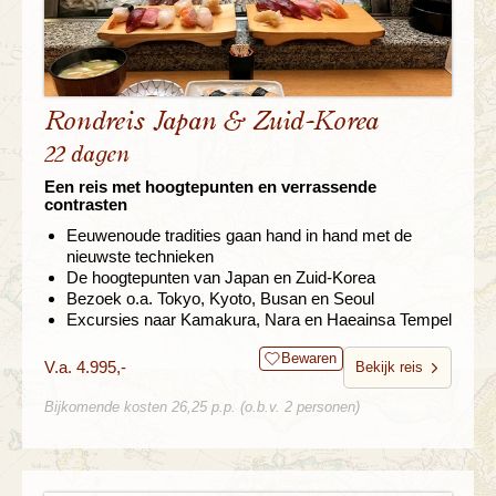
Rondreis Japan & Zuid-Korea
22 dagen
Een reis met hoogtepunten en verrassende
contrasten
Eeuwenoude tradities gaan hand in hand met de
nieuwste technieken
De hoogtepunten van Japan en Zuid-Korea
Bezoek o.a. Tokyo, Kyoto, Busan en Seoul
Excursies naar Kamakura, Nara en Haeainsa Tempel
Bewaren
V.a. 4.995,-
Bekijk reis
Bijkomende kosten 26,25 p.p. (o.b.v. 2 personen)