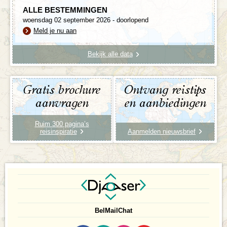
ALLE BESTEMMINGEN
woensdag 02 september 2026 - doorlopend
Meld je nu aan
Bekijk alle data
Gratis brochure
Ontvang reistips
aanvragen
en aanbiedingen
Ruim 300 pagina’s
reisinspiratie
Aanmelden nieuwsbrief
Bel
Mail
Chat