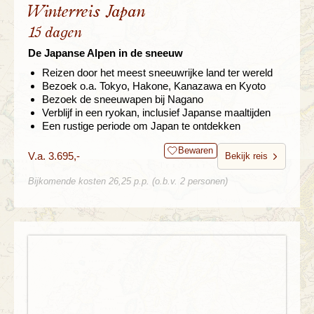
Winterreis Japan
15 dagen
De Japanse Alpen in de sneeuw
Reizen door het meest sneeuwrijke land ter wereld
Bezoek o.a. Tokyo, Hakone, Kanazawa en Kyoto
Bezoek de sneeuwapen bij Nagano
Verblijf in een ryokan, inclusief Japanse maaltijden
Een rustige periode om Japan te ontdekken
Bewaren
V.a. 3.695,-
Bekijk reis
Bijkomende kosten 26,25 p.p. (o.b.v. 2 personen)