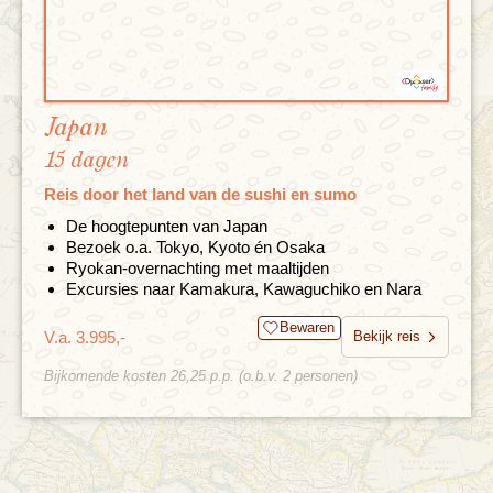
Japan
15 dagen
Reis door het land van de sushi en sumo
De hoogtepunten van Japan
Bezoek o.a. Tokyo, Kyoto én Osaka
Ryokan-overnachting met maaltijden
Excursies naar Kamakura, Kawaguchiko en Nara
Bewaren
V.a. 3.995,-
Bekijk reis
Bijkomende kosten 26,25 p.p. (o.b.v. 2 personen)