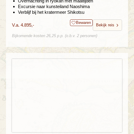
Overnachting in ryokan met maaltijden
Excursie naar kunsteiland Naoshima
Verblijf bij het kratermeer Shikotsu
Bewaren
V.a. 4.895,-
Bekijk reis
Bijkomende kosten 26,25 p.p. (o.b.v. 2 personen)