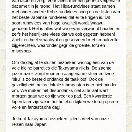
van factoren zorgt voor vlees met een perfect vetgehalte
dat smelt in je mond. Het Hida-rundvlees staat samen
met onder andere Kobe-rundvlees hoog op de lijsten van
het beste Japanse rundvlees dat er te krijgen is. Dit
soort rundvlees van hoge kwaliteit wordt ‘wagyu’
genoemd. Het is alles wat we ervan verwacht hadden en
zelfs het heerlijkste vlees dat we ooit gegeten hebben!
Zacht en heel smaakvol én geserveerd met smaakvolle
bijgerechten, waaronder gegrilde groente, tofu en
misosoep.
Om de dag af te sluiten bezoeken we nog een van de
vele kleine barretjes die Takayama rijk is. De zachte
jazzmuziek zorgt voor een aangename sfeer en twee
‘biru’ is zo besteld ondanks de taalkloof. Ook de
gezelligheid met de lokale stamgasten is er niet minder
om. We maken het desondanks niet al te laat want
morgen gaan we op tijd weer op pad. Een kwartiertje
lopen later zijn we in het hotel en kijken we terug op een
volle en fantastische dag!
Je kunt Takayama bezoeken tijdens veel van onze
reizen naar Japan: