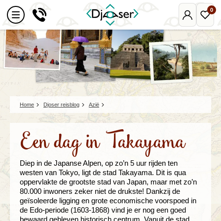
0
Mijn
Favo
Djoser
reize
Home
Djoser reisblog
Azië
Een dag in Takayama
Diep in de Japanse Alpen, op zo’n 5 uur rijden ten
westen van Tokyo, ligt de stad Takayama. Dit is qua
oppervlakte de grootste stad van Japan, maar met zo’n
80.000 inwoners zeker niet de drukste! Dankzij de
geïsoleerde ligging en grote economische voorspoed in
de Edo-periode (1603-1868) vind je er nog een goed
bewaard gebleven historisch centrum. Vanuit de stad