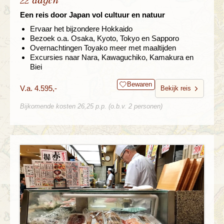
22 dagen
Een reis door Japan vol cultuur en natuur
Ervaar het bijzondere Hokkaido
Bezoek o.a. Osaka, Kyoto, Tokyo en Sapporo
Overnachtingen Toyako meer met maaltijden
Excursies naar Nara, Kawaguchiko, Kamakura en
Biei
Bewaren
V.a. 4.595,-
Bekijk reis
Bijkomende kosten 26,25 p.p. (o.b.v. 2 personen)