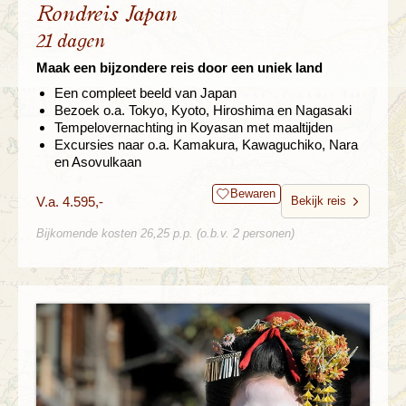
Rondreis Japan
21 dagen
Maak een bijzondere reis door een uniek land
Een compleet beeld van Japan
Bezoek o.a. Tokyo, Kyoto, Hiroshima en Nagasaki
Tempelovernachting in Koyasan met maaltijden
Excursies naar o.a. Kamakura, Kawaguchiko, Nara
en Asovulkaan
Bewaren
V.a. 4.595,-
Bekijk reis
Bijkomende kosten 26,25 p.p. (o.b.v. 2 personen)