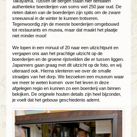
Takayama. Tussen de bergen staan hier tientallen
authentieke boerderijen van soms wel 250 jaar oud. De
rieten daken van de boerderijen zijn spits om de zware
sneeuwval in de winter te kunnen trotseren.
Tegenwoordig zijn de meeste boerderijen omgebouwd
tot restaurants en musea, maar dat maakt het plaatje
niet minder mooi!
We lopen in een minuut of 20 naar een uitzichtpunt en
vergapen ons aan het prachtige uitzicht op de
boerderijen en de groene rijstvelden die er tussen liggen.
Japanners gaan graag met dit uitzicht op de foto, en wij
uiteraard ook. Hierna slenteren we over de smalle
straatjes van het dorp. We bezoeken een museum waar
we meer te weten komen over het leven in deze
afgelegen regio en kunnen zo een boerderij van binnen
bekijken. De originele houten details zijn heel bijzonder,
je voelt dat het gebouw geschiedenis ademt.