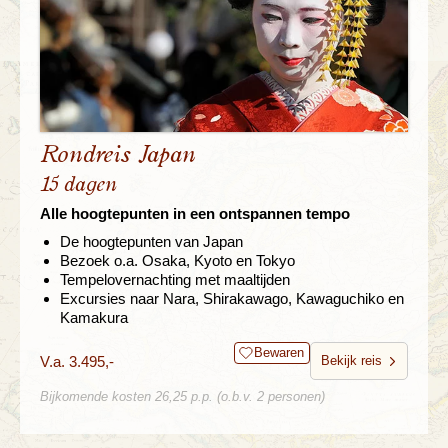
Rondreis Japan
15 dagen
Alle hoogtepunten in een ontspannen tempo
De hoogtepunten van Japan
Bezoek o.a. Osaka, Kyoto en Tokyo
Tempelovernachting met maaltijden
Excursies naar Nara, Shirakawago, Kawaguchiko en
Kamakura
Bewaren
V.a. 3.495,-
Bekijk reis
Bijkomende kosten 26,25 p.p. (o.b.v. 2 personen)