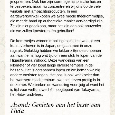
je opnemen. Ook hier zijn sommige historische huizen
te bezoeken, maar nu concentreren wij ons op de vele
winkels met ambachtsproducten. In een
aardewerkwinkel kopen we twee mooie theekommetjes,
die met de hand op authentieke manier vervaardigd zijn.
Ze zijn niet goedkoop, maar het zijn dan ook souvenirs
die we zullen koesteren, én gebruiken!
De kommetjes worden mooi ingepakt, iets wat tot een
kunst verheven is in Japan, en gaan mee in onze
rugzak. Gelukkig hebben we lekker zittende schoenen
aan want er is nog wat tijd om een stuk te lopen van de
Higashiyama Yūhodō. Deze wandeling van een
kilometer of vier loopt langs diverse tempels in de
bossen. Het is ontspannen lopen en we komen weinig
andere toeristen tegen. Het bos is ook wat koeler dan
het warmere stadscentrum, wat best even prettig is in
de zomer. We breken de wandeling voortijdig af want het
is tijd voor wellicht wel hét hoogtepunt van Takayama,
het Hida-rundvlees.
Avond: Genieten van het beste van
Hida