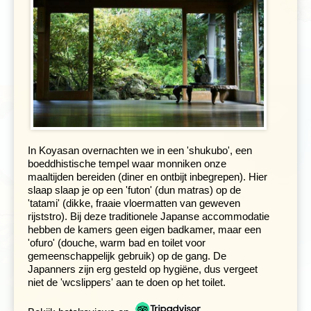
De tuinen rond de tempels en paleizen getuigen van
eeuwenlange toewijding. Hier is de Japanse
tuinarchitectuur tot ontwikkeling gekomen waarbij op
kleine schaal schitterende landschappen worden
nagebootst. Bij de Ryoanji-tempel is bijvoorbeeld een
rotslandschap zonder enig groen te zien. Tijdens een
In Koyasan overnachten we in een 'shukubo', een
wandeltocht door de oude amusementswijk Gion met
boeddhistische tempel waar monniken onze
vele ‘ochaya’ of theehuizen waar nog steeds geisha's
maaltijden bereiden (diner en ontbijt inbegrepen). Hier
werkzaam zijn, krijg je het idee dat de tijd heeft
slaap slaap je op een 'futon' (dun matras) op de
stilgestaan. Een leuke manier om de stad te ontdekken
'tatami' (dikke, fraaie vloermatten van geweven
is op de fiets. Je fietst, net als de Japanners zelf, grote
rijststro). Bij deze traditionele Japanse accommodatie
gedeeltes van je fietstocht op het trottoir.
hebben de kamers geen eigen badkamer, maar een
'ofuro' (douche, warm bad en toilet voor
gemeenschappelijk gebruik) op de gang. De
Japanners zijn erg gesteld op hygiëne, dus vergeet
niet de 'wcslippers' aan te doen op het toilet.