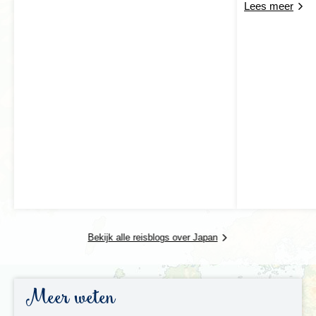
Lees meer
Na ons bezoek aan Hiroshima verlaten we Honshu en
reizen we naar het zuidelijke eiland Kyushu. Daar
overnachten we eerst in de stad Kumamoto,
gedomineerd door een gigantisch kasteel uit de 17e
eeuw. Vanuit Kumamoto maken we een tocht naar het
natuurgebied van de
Asovulkaan
, met een van de
grootste kraters ter wereld, op een hoogte van bijna
1.600 meter. In deze immense krater hebben zich
alweer enkele nieuwe vulkanen gevormd. Indien het niet
mogelijk is om de kraterrand te bezoeken door de
vulkanische activiteit dan kun je in het omliggende
natuurgebied wandelen of het vulkaanmuseum
bezoeken. Per trein reizen we door naar Nagasaki, waar
de Japanners voor het eerst in contact zijn gekomen
met de westerse wereld.
Bekijk alle reisblogs over Japan
Meer weten