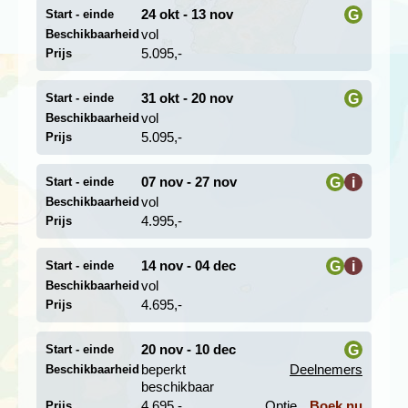
24 okt - 13 nov
G
Start - einde
Dag 6 Tokyo - Kawaguchiko (Mt. Fuji uitzicht) -
Matsumoto per bus
vol
Beschikbaarheid
i
Dag 7 Matsumoto - Takayama per bus
5.095,-
Prijs
31 okt - 20 nov
G
Start - einde
vol
Beschikbaarheid
i
5.095,-
Prijs
07 nov - 27 nov
G
i
Start - einde
vol
Beschikbaarheid
i
4.995,-
Prijs
14 nov - 04 dec
G
i
Start - einde
vol
Beschikbaarheid
i
4.695,-
Prijs
We reizen per bus van Tokyo naar Matsumoto en
bezoeken onderweg het Kawaguchiko-meer. Het meer
20 nov - 10 dec
G
Start - einde
en de mooie omgeving zijn zelf al de moeite waard,
beperkt
Deelnemers
Beschikbaarheid
maar de echte bezienswaardigheid is het zicht op de
i
beschikbaar
beroemde berg Mt. Fuji, die dicht in de buurt ligt. Je kan
4.695,-
Optie
Boek nu
Prijs