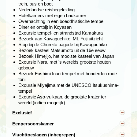
trein, bus en boot
Nederlandse reisbegeleiding
Hotelkamers met eigen badkamer
Overnachting in een boeddhistische tempel
Diner en ontbijt in Koyasan
Excursie tempel- en strandstad Kamakura
Bezoek aan Kawaguchiko, Mt. Fuji uitzicht
Stop bij de Chureito pagode bij Kawaguchiko
Bezoek kasteel Matsumoto uit de 16e eeuw
De volgende dag reizen we per bus door de Japanse
Bezoek Himejijō, het mooiste kasteel van Japan
Alpen naar het pittoreske plaatsje
Takayama
waar we
Excursie Nara, met 's werelds grootste houten
één nacht verblijven. Dit dorp heeft door zijn geïsoleerde
gebouw
ligging in een vallei zijn oude charme weten te bewaren.
Bezoek Fushimi Inari-tempel met honderden rode
Je ziet hier nog veel traditionele houten huizen,
torii
uitgevoerd met schuifdeuren en -wanden om in de hete
Excursie Miyajima met de UNESCO Itsukushima-
en vochtige zomers enige verkoeling te creëren. Het
tempel
openluchtmuseum (Hida no Sato), waar traditionele
Excursie Aso-vulkaan, de grootste krater ter
houten huizen uit dit deel van Japan zijn verzameld, is
wereld (indien mogelijk)
een bezoek meer dan waard. In de omgeving van
Takayama kun je schitterende wandelingen maken en
Exclusief
maak je voor het eerst kennis met het enorme contrast
Overige maaltijden, entreegelden, facultatieve
tussen de grote steden en het Japanse platteland.
Eenpersoonskamer
excursies, gebruik bagagevervoersysteem,
Alleenreizenden worden ingedeeld met andere
persoonlijke uitgaven, verzekeringen, etc.
Vluchttoeslagen (inbegrepen)
alleenreizenden van hetzelfde geslacht. Wil je niet
Reserveringskosten € 25,-, bij 2 of meer personen €