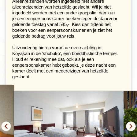
Alleenreizenden worden ingedeeld met andere
staan nog meer fraaie eeuwenoude tempels, waarvan
alleenreizenden van hetzelfde geslacht. Wil je niet
sommige uit de 7e en 8e eeuw dateren.
ingedeeld worden met een ander groepslid, dan kun
je een eenpersoonskamer boeken tegen de daarvoor
Je kan aan de andere kant van
geldende toeslag vanaf 545,-. Kies dan tijdens het
het park ook het Shintoïstische
boeken voor een eenpersoonskamer en je ziet het
heiligdom Kasuga Taisha
geldende bedrag voor jouw reis.
bezoeken dat is omgeven door
3.000 lantaarns. De Shinto-
Uitzondering hierop vormt de overnachting in
tempels lijken erg op de
Koyasan in de 'shubuko', een boeddhistische tempel.
boeddhistische tempels. Een
Houd er rekening mee dat, ook als je een
verschil is dat op het pad naar
eenpersoonskamer hebt geboekt, je deze nacht een
de ingang van het heiligdom
kamer deelt met een medereiziger van hetzelfde
altijd een of meer Torii staan:
geslacht.
poorten gemaakt uit twee
staanders met daarop twee
dwarsbalken die aan de uiteinden iets omhoog buigen.
Het hagelwitte papier en het touw, dat om het altaar is
gedrapeerd, maakt duidelijk dat we met een Shinto-
heiligdom te doen hebben.
Op de terugweg van Nara naar Kyoto bezoeken we de
Fushimi Inari-tempel. Op de grond van deze tempel
staan honderden rode torii die een pad door het bos