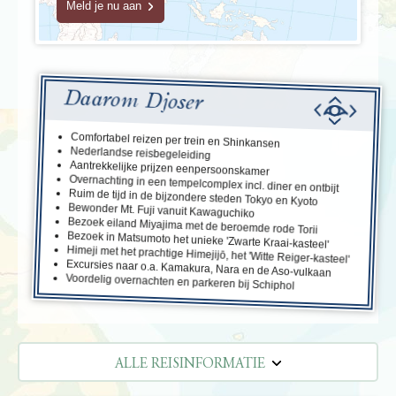
Meld je nu aan
Daarom Djoser
Comfortabel reizen per trein en Shinkansen
Nederlandse reisbegeleiding
Aantrekkelijke prijzen eenpersoonskamer
Overnachting in een tempelcomplex incl. diner en ontbijt
Ruim de tijd in de bijzondere steden Tokyo en Kyoto
Bewonder Mt. Fuji vanuit Kawaguchiko
Bezoek eiland Miyajima met de beroemde rode Torii
Bezoek in Matsumoto het unieke 'Zwarte Kraai-kasteel'
Himeji met het prachtige Himejijō, het 'Witte Reiger-kasteel'
Excursies naar o.a. Kamakura, Nara en de Aso-vulkaan
Voordelig overnachten en parkeren bij Schiphol
ALLE REISINFORMATIE