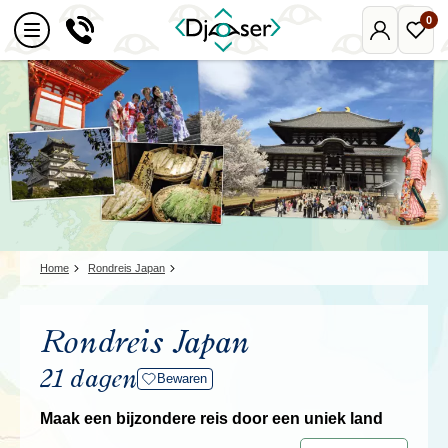
0
Mijn
Favo
Djoser
reize
Home
Rondreis Japan
Rondreis Japan
21 dagen
Bewaren
Maak een bijzondere reis door een uniek land