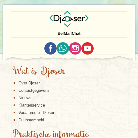
Door landaanwas ligt dit eilandje inmiddels niet meer los
in de haven, maar is het één geworden met het centrum
van de stad. In dit deel van de stad komen de
historische banden met Nederland tot uiting in
kunstwerken en monumenten. In de musea kun je
Bel
Mail
Chat
objecten en prenten zien die gemaakt zijn door Japanse
kunstenaars in de tijd dat de Nederlanders op Dejima
woonden.
Wat is Djoser
Over Djoser
Contactgegevens
Nieuws
Klantenservice
Vacatures bij Djoser
Duurzaamheid
Praktische informatie