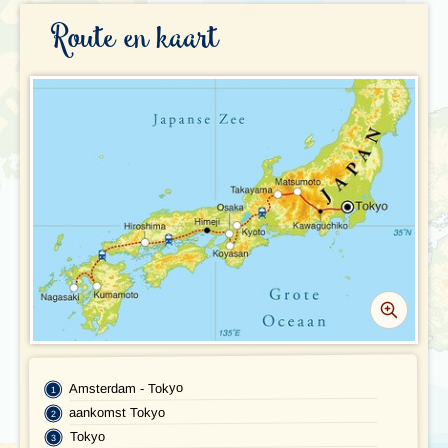
REISBESCHRIJVING
Route en kaart
VERTREKDATA/PRIJS
REVIEWS
PRAKTISCHE INFORMATIE
Accommodatie
FAQ
FOTO'S EN VIDEO
Vliegreis
REIS BOEKEN
Vervoer
Bij de reis inbegrepen
Excursies
Amsterdam - Tokyo
Reisdocumenten
aankomst Tokyo
Geldzaken
Tokyo