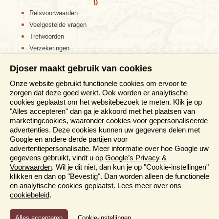
Op 9 augustus 1945 werd ook Nagasaki getroffen door
Reisvoorwaarden
een atoombom, bijna tweemaal zo sterk als die van
Hiroshima. Na de verwoesting van zeker 35% van de
Veelgestelde vragen
stad, is Nagasaki uitgegroeid tot een levendige moderne
Trefwoorden
havenstad. Het Park van de Vrede herinnert aan de
Verzekeringen
verwoesting en je vindt hier diverse monumenten en
beelden, waaronder het 10 meter hoge Standbeeld voor
Sitemap
Djoser maakt gebruik van cookies
de Vrede. Het atoombommuseum van Nagasaki is in de
Disclaimer
buurt te vinden. In het centrum bevindt zich, ondanks de
Onze website gebruikt functionele cookies om ervoor te
Cookiebeleid
toenmalige grote schade, op de Temple-Row nog een
zorgen dat deze goed werkt. Ook worden er analytische
Privacy verklaring
groot aantal oude tempels.
cookies geplaatst om het websitebezoek te meten. Klik je op
Reis en boek met Djoser zekerheid
"Alles accepteren" dan ga je akkoord met het plaatsen van
Het is mogelijk om vanuit Nagasaki een bezoek te
marketingcookies, waaronder cookies voor gepersonaliseerde
Meer weten?
brengen aan de Japanse versie van ’Nederland’ in de
advertenties. Deze cookies kunnen uw gegevens delen met
vorm van het pretpark Huis Ten Bosch. Hier zijn tal van
Google en andere derde partijen voor
bekende oer-Nederlandse gebouwen op ware grootte
advertentiepersonalisatie. Meer informatie over hoe Google uw
Brochures aanvragen
nagebouwd. Naast bruggen, dijken en kanalen zijn er
gegevens gebruikt, vindt u op
Google’s Privacy &
Informatiedagen
ook volop moderne ecologische voorzieningen in
Voorwaarden
. Wil je dit niet, dan kun je op "Cookie-instellingen"
aangebracht, onder andere voor afvalverwerking en
Magazine
klikken en dan op "Bevestig". Dan worden alleen de functionele
verwarming.
Aanmelden nieuwsbrief
en analytische cookies geplaatst. Lees meer over ons
cookiebeleid
.
Vanuit Nagasaki reizen we met de expresstrein en
Shinkansen terug naar Osaka. Hier heb je nog de tijd om
Functioneel en Analytisch
nog één keer te genieten van alle gezelligheid die deze
Cookie-instellingen