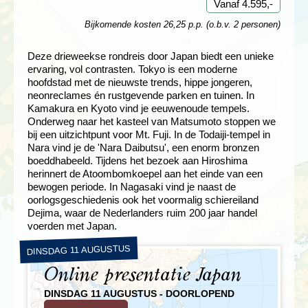
Vanaf 4.595,-
Bijkomende kosten 26,25 p.p. (o.b.v. 2 personen)
Deze drieweekse rondreis door Japan biedt een unieke
ervaring, vol contrasten. Tokyo is een moderne
hoofdstad met de nieuwste trends, hippe jongeren,
neonreclames én rustgevende parken en tuinen. In
Kamakura en Kyoto vind je eeuwenoude tempels.
Onderweg naar het kasteel van Matsumoto stoppen we
bij een uitzichtpunt voor Mt. Fuji. In de Todaiji-tempel in
Nara vind je de 'Nara Daibutsu', een enorm bronzen
boeddhabeeld. Tijdens het bezoek aan Hiroshima
herinnert de Atoombomkoepel aan het einde van een
bewogen periode. In Nagasaki vind je naast de
oorlogsgeschiedenis ook het voormalig schiereiland
Dejima, waar de Nederlanders ruim 200 jaar handel
voerden met Japan.
DINSDAG 11 AUGUSTUS
Online presentatie Japan
DINSDAG 11 AUGUSTUS - DOORLOPEND