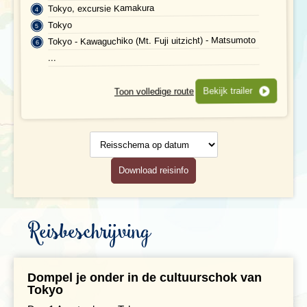
Tokyo, excursie Kamakura
Maaltijden
Tokyo
Tokyo - Kawaguchiko (Mt. Fuji uitzicht) - Matsumoto
Gezondheid
...
Hotelverlenging
Bekijk trailer
Toon volledige route
Klimaat en geografie
Reisschema
op datum
Reisbegeleiding en gidsen
Download reisinfo
Reisbeschrijving
Dompel je onder in de cultuurschok van
Tokyo