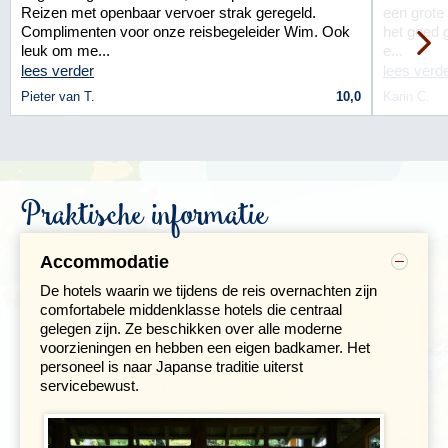
Meer dan 1.000 jaar was Kyoto de woonplaats van de
Reizen met openbaar vervoer strak geregeld.
een grote
keizer en dus de hoofdstad van Japan. De stad herbergt
Complimenten voor onze reisbegeleider Wim. Ook
het goed 
nog steeds ruim 2.000 tempels waarvan de
leuk om me...
e...
opmerkelijkste in het gebied rond het station staan, zoals
lees verder
lees verd
de grote houten Higashi-Honganji en de Toji-tempel uit
Pieter van T.
10,0
Karin C.
796. De
Kinkaku-ji
(Gouden Paviljoen) is ook een goed
voorbeeld van de prachtige tempelarchitectuur. Kyoto
kent, naast de vele bekende monumentale gebouwen
en tempels, nog tal van onontdekte schilderachtige
plekjes. In het gebied rondom de Kiyomizu-dera tempel
Praktische informatie
vind je kleine winkeltjes waar traditionele ambachtelijke
producten worden verkocht.
Accommodatie
De hotels waarin we tijdens de reis overnachten zijn
comfortabele middenklasse hotels die centraal
gelegen zijn. Ze beschikken over alle moderne
voorzieningen en hebben een eigen badkamer. Het
personeel is naar Japanse traditie uiterst
servicebewust.