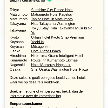
Bekijk hotelreviews op
Tokyo
Sunshine City Prince Hotel
Matsumoto
Matsumoto Hotel Kagetsu
Matsumoto
Tabino Hotel lit Matsumoto
Takayama
Hida Takayama Washington
Tokyu Stay Hida Takayama Musubi No
Takayama
Yu
Kyoto
Urban Hotel Kyoto Shijo Premium
Koyasan
Yochi-in
Koyasan
Mitsugon-in
Vanuit Kyoto maken we een dagtrip naar de plaats
Nara
,
Osaka
Hotel Plaza Osaka
in de 8e eeuw de hoofdstad van Japan. De stad is
Hiroshima
Hiroshima Grand Intelligent Hotel
gebouwd naar model van Chang-an, de hoofdstad van
Kumamoto
Route Inn Kumamoto Ekimae
China ten tijde van de Tang-dynastie. Net als in Kyoto en
Nagasaki
Hotel Monteray Nagasaki
Kamakura is de moderne stad duidelijk gescheiden van
Osaka
Shin Osaka Washington Hotel Plaza
het oude monumentale deel.
Deze selectie geeft een goed beeld van de hotels
Zo bevinden de meeste monumenten zich aan de rand
waar we op deze reis verblijven.
van de stad in een prachtig park, dat bewoond wordt
door tamme herten. In dit park staat ook de 49 meter
Boek je met drie of vijf personen, bekijk dan
de
hoge Todaiji-tempel, het grootste houten gebouw ter
informatie over de kamerindeling
.
wereld. In de tempel vind je een van de grootste bronzen
boeddhabeeld ter wereld en indrukwekkende, zeven
Eenpersoonskamer
meter hoge houten
Nio-beelden
. In het park eromheen