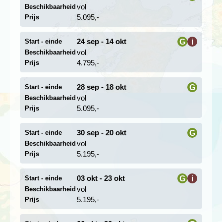
vol
Beschikbaarheid
deze tuin kun je met de boot naar de beroemde
Sensōji
i
5.095,-
tempel
in Asakusa. Neem ook even de tijd om te
Prijs
genieten van de typisch Japanse theatervormen als het
uitbundige Kabuki en het gestileerde Noh. In Ginza en
24 sep - 14 okt
G
i
Start - einde
Shinjuku zijn vele voorstellingen per week.
vol
Beschikbaarheid
i
4.795,-
Prijs
28 sep - 18 okt
G
Start - einde
vol
Beschikbaarheid
i
5.095,-
Prijs
30 sep - 20 okt
G
Start - einde
vol
Beschikbaarheid
i
5.195,-
Prijs
03 okt - 23 okt
G
i
Start - einde
vol
Beschikbaarheid
Vanuit Tokyo maken we een dagexcursie naar
i
5.195,-
Prijs
Kamakura
, in de 13e eeuw de keizerlijke hoofdstad van
Japan. Kamakura ligt aan de azuurblauwe Grote