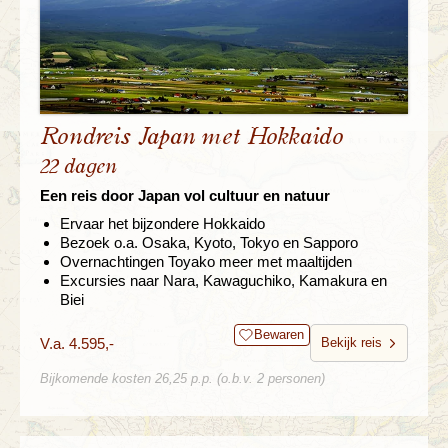
Rondreis Japan met Hokkaido
22 dagen
Een reis door Japan vol cultuur en natuur
Ervaar het bijzondere Hokkaido
Bezoek o.a. Osaka, Kyoto, Tokyo en Sapporo
Overnachtingen Toyako meer met maaltijden
Excursies naar Nara, Kawaguchiko, Kamakura en
Biei
Bewaren
V.a. 4.595,-
Bekijk reis
Bijkomende kosten 26,25 p.p. (o.b.v. 2 personen)