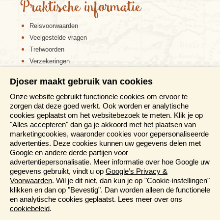
Praktische informatie
Reisvoorwaarden
Veelgestelde vragen
Trefwoorden
Verzekeringen
Sitemap
Djoser maakt gebruik van cookies
Disclaimer
Onze website gebruikt functionele cookies om ervoor te
Cookiebeleid
zorgen dat deze goed werkt. Ook worden er analytische
Privacy verklaring
cookies geplaatst om het websitebezoek te meten. Klik je op
Reis en boek met Djoser zekerheid
"Alles accepteren" dan ga je akkoord met het plaatsen van
marketingcookies, waaronder cookies voor gepersonaliseerde
Meer weten?
advertenties. Deze cookies kunnen uw gegevens delen met
Google en andere derde partijen voor
advertentiepersonalisatie. Meer informatie over hoe Google uw
Brochure aanvragen
gegevens gebruikt, vindt u op
Google’s Privacy &
Presentaties en Informatiedagen
Voorwaarden
. Wil je dit niet, dan kun je op "Cookie-instellingen"
Magazine
klikken en dan op "Bevestig". Dan worden alleen de functionele
Aanmelden nieuwsbrief
en analytische cookies geplaatst. Lees meer over ons
cookiebeleid
.