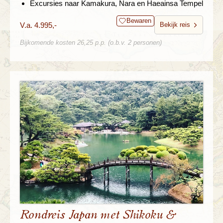
Excursies naar Kamakura, Nara en Haeainsa Tempel
Bewaren
V.a. 4.995,-
Bekijk reis
Bijkomende kosten 26,25 p.p. (o.b.v. 2 personen)
Rondreis Japan met Shikoku &