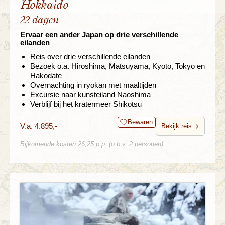
Hokkaido
22 dagen
Ervaar een ander Japan op drie verschillende
eilanden
Reis over drie verschillende eilanden
Bezoek o.a. Hiroshima, Matsuyama, Kyoto, Tokyo en
Hakodate
Overnachting in ryokan met maaltijden
Excursie naar kunsteiland Naoshima
Verblijf bij het kratermeer Shikotsu
Bewaren
V.a. 4.895,-
Bekijk reis
Bijkomende kosten 26,25 p.p. (o.b.v. 2 personen)