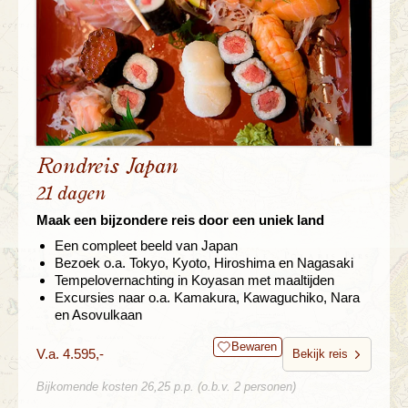
Rondreis Japan
21 dagen
Maak een bijzondere reis door een uniek land
Een compleet beeld van Japan
Bezoek o.a. Tokyo, Kyoto, Hiroshima en Nagasaki
Tempelovernachting in Koyasan met maaltijden
Excursies naar o.a. Kamakura, Kawaguchiko, Nara
en Asovulkaan
Bewaren
V.a. 4.595,-
Bekijk reis
Bijkomende kosten 26,25 p.p. (o.b.v. 2 personen)