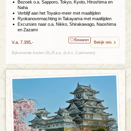
Bezoek o.a. Sapporo, Tokyo, Kyoto, Hiroshima en
Naha
Verblijf aan het Toyako-meer met maaltijden
Ryokanovernachting in Takayama met maaltijden
Excursies naar o.a. Nikko, Shirakawago, Naoshima
en Zazami
Bewaren
V.a. 7.395,-
Bekijk reis
Bijkomende kosten 26,25 p.p. (o.b.v. 2 personen)