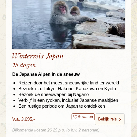
Winterreis Japan
15 dagen
De Japanse Alpen in de sneeuw
Reizen door het meest sneeuwrijke land ter wereld
Bezoek o.a. Tokyo, Hakone, Kanazawa en Kyoto
Bezoek de sneeuwapen bij Nagano
Verblijf in een ryokan, inclusief Japanse maaltijden
Een rustige periode om Japan te ontdekken
Bewaren
V.a. 3.695,-
Bekijk reis
Bijkomende kosten 26,25 p.p. (o.b.v. 2 personen)