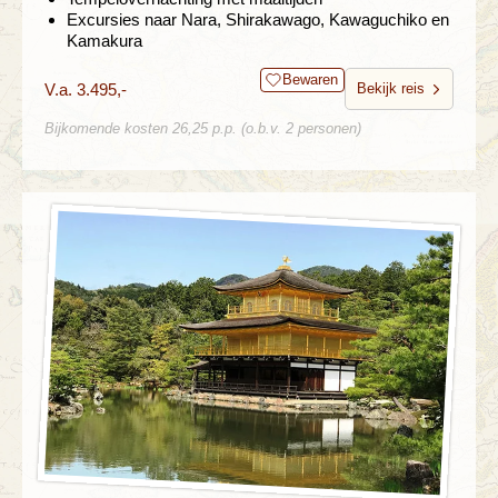
Excursies naar Nara, Shirakawago, Kawaguchiko en
Kamakura
Bewaren
V.a. 3.495,-
Bekijk reis
Bijkomende kosten 26,25 p.p. (o.b.v. 2 personen)