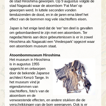
de stad Hiroshima geworpen. Op 9 augustus volgde de
stad Nagasaki waar de atoombom ‘Fat Man’ op
geworpen werd. In luttele seconden vonden
tienduizenden de dood, en in de jaren erna bleef het
effect van de bommen nog vele slachtoffers eisen.
Japan is het enige land dat de ‘eer’ ten deel is gevallen
om gebombardeerd te zijn met een atoombom. Ter
nagedachtenis aan deze gebeurtenissen is er in zowel
Hiroshima als Nagasaki een ‘Vredespark’ opgezet waar
een atoombom museum staat.
Atoombommuseum Hiroshima
Het museum in Hiroshima
is in augustus 1955
opgericht en ontworpen
door de bekende Japanse
architect Kenzō Tange. In
het museum vind je
eigendommen van
slachtoffers, foto’s van de
atoombom en de
verwoestende effecten, en andere stukken die de
verschrikkingen van de bom weergeven. Ook is er