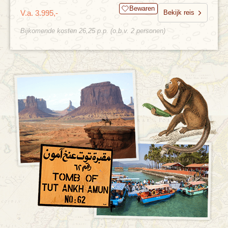
Bewaren
V.a. 3.995,-
Bekijk reis
Bijkomende kosten 26,25 p.p. (o.b.v. 2 personen)