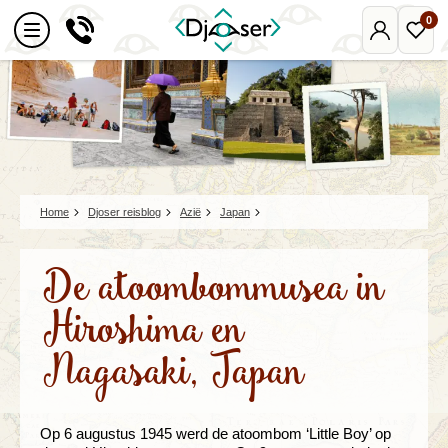
0
Mijn
Favo
Djoser
reize
Home
Djoser reisblog
Azië
Japan
De atoombommusea in
Hiroshima en
Nagasaki, Japan
Op 6 augustus 1945 werd de atoombom ‘Little Boy’ op