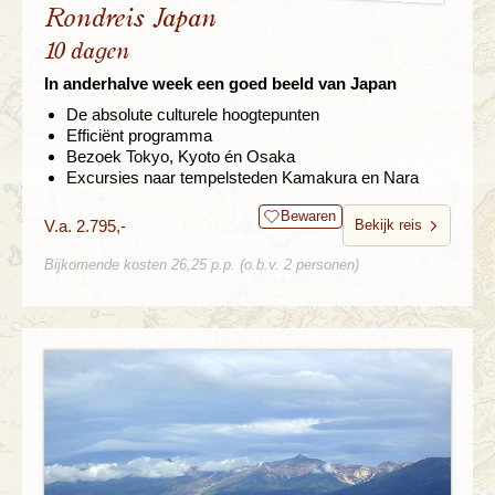
Rondreis Japan
10 dagen
In anderhalve week een goed beeld van Japan
De absolute culturele hoogtepunten
Efficiënt programma
Bezoek Tokyo, Kyoto én Osaka
Excursies naar tempelsteden Kamakura en Nara
Bewaren
V.a. 2.795,-
Bekijk reis
Bijkomende kosten 26,25 p.p. (o.b.v. 2 personen)