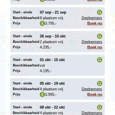
07 sep - 21 sep
G
Start - einde
8 plaatsen vrij
Deelnemers
Beschikbaarheid
i
3.795,-
Boek nu
€
Prijs
26 sep - 10 okt
G
Start - einde
2 plaatsen vrij
Deelnemers
Beschikbaarheid
i
4.295,-
Boek nu
Prijs
01 okt - 15 okt
G
Start - einde
vol
Beschikbaarheid
i
4.195,-
Prijs
In het hooggelegen Koyasan ontvluchten Japanners niet
alleen de zomerhitte, maar ook proberen ze in één van
05 okt - 19 okt
G
Start - einde
de vele boeddhistische tempels de stress van het
4 plaatsen vrij
Deelnemers
Beschikbaarheid
drukke alledaagse leven achter zich te laten. We
i
3.995,-
Boek nu
€
Prijs
overnachten hier in een 'shukubo', een traditionele
accommodatie in een tempelcomplex. Tijdens het diner
en ontbijt, welke inbegrepen zijn bij de reissom, worden
08 okt - 22 okt
G
Start - einde
er heerlijke vegetarische schotels opgediend. Net als in
4 plaatsen vrij
Deelnemers
Beschikbaarheid