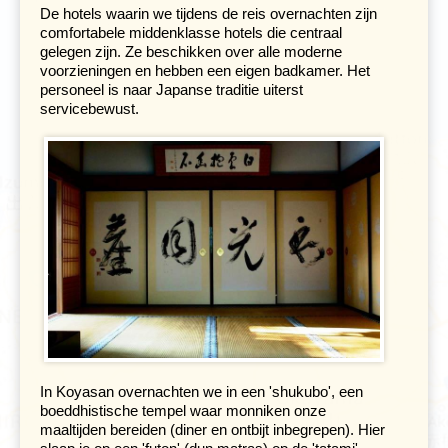
tamme herten. In dit park staat ook de 49 meter hoge
De hotels waarin we tijdens de reis overnachten zijn
Todaiji-tempel
, het grootste houten gebouw ter wereld. In
comfortabele middenklasse hotels die centraal
de tempel vind je een van de grootste bronzen boeddha
gelegen zijn. Ze beschikken over alle moderne
beeld ter wereld en indrukwekkende, zeven meter hoge
voorzieningen en hebben een eigen badkamer. Het
houten Nio-beelden. In het park eromheen staan nog
personeel is naar Japanse traditie uiterst
meer fraaie tempels, waarvan sommige uit de 7e en 8e
servicebewust.
eeuw dateren.
In Koyasan overnachten we in een 'shukubo', een
boeddhistische tempel waar monniken onze
maaltijden bereiden (diner en ontbijt inbegrepen). Hier
Op de terugweg van Nara naar Kyoto bezoeken we de