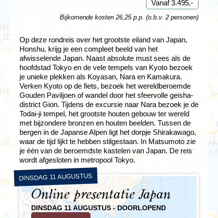
Vanaf 3.495,-
Bijkomende kosten 26,25 p.p. (o.b.v. 2 personen)
Op deze rondreis over het grootste eiland van Japan,
Honshu, krijg je een compleet beeld van het
afwisselende Japan. Naast absolute must sees als de
hoofdstad Tokyo en de vele tempels van Kyoto bezoek
je unieke plekken als Koyasan, Nara en Kamakura.
Verken Kyoto op de fiets, bezoek het wereldberoemde
Gouden Paviljoen of wandel door het sfeervolle geisha-
district Gion. Tijdens de excursie naar Nara bezoek je de
Todai-ji tempel, het grootste houten gebouw ter wereld
met bijzondere bronzen en houten beelden. Tussen de
bergen in de Japanse Alpen ligt het dorpje Shirakawago,
waar de tijd lijkt te hebben stilgestaan. In Matsumoto zie
je één van de beroemdste kastelen van Japan. De reis
wordt afgesloten in metropool Tokyo.
DINSDAG 11 AUGUSTUS
Online presentatie Japan
DINSDAG 11 AUGUSTUS - DOORLOPEND