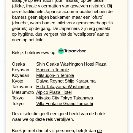
slaap je op een 'futon' (dun matras) op de 'tatami'
Fushimi Inari-tempel. Op de grond van deze tempel
(dikke, fraaie vloermatten van geweven rijststro). Bij
staan honderden rode torii die een pad door het bos
deze traditionele Japanse accommodatie hebben de
vormen. Een fantastische plek om foto's te maken en te
kamers geen eigen badkamer, maar een 'ofuro'
wandelen langs de kleine tempeltjes en restaurantjes die
(douche, warm bad en toilet voor gemeenschappelijk
rond de berg bij de tempel liggen. In het oosten van
gebruik) op de gang. De Japanners zijn erg gesteld
Kyoto kun je ook over de beroemde Filosofenwandeling
op hygiëne, dus vergeet niet de 'wcslippers' aan te
lopen. Dit pad loopt langs een kanaal met restaurants en
doen op het toilet.
atelierwinkeltjes en is een populaire wandelroute onder
de Japanners. Langs de route staan ook diverse mooie
Bekijk hotelreviews op
tempels.
Osaka
Shin Osaka Washington Hotel Plaza
Koyasan
Honno-in Temple
Japanse geschiedenis in Takayama en
Koyasan
Mitsugon-in Temple
Shirakawago
Kyoto
Daiwa Roynet Shijo Karasuma
Dag 8 Kyoto - Takayama per trein
Takayama
Hida Takayama Washington
Dag 9 Takayama, excursie Shirakawago
Matsumoto
Alpico Plaza Hotel
Tokyo
Miyako City Tokyo Takanawa
We verblijven twee nachten in het schilderachtige
Tokyo
Villa Fontaine Grand Tamachi
plaatsje Takayama. Dit stadje heeft door zijn geïsoleerde
Deze selectie geeft een goed beeld van de hotels
ligging in een vallei zijn oude charme weten te bewaren.
waar we op deze reis verblijven.
Je ziet in het gezellige centrum nog veel traditionele
houten huizen, uitgevoerd met schuifdeuren en -wanden
Boek je met drie of vijf personen, bekijk dan
de
om in de warme zomers verkoeling te creëren. Tijdens