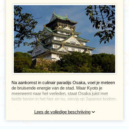
Na aankomst in culinair paradijs Osaka, voel je meteen
de bruisende energie van de stad. Waar Kyoto je
meeneemt naar het verleden, staat Osaka juist met
beide benen in het hier en nu, stevig op Japanse bodem.
De stad staat bekend om het heerlijke eten en wordt ook
wel dé keuken van het land genoemd. Ook zijn er goede
Lees de volledige beschrijving
winkelmogelijkheden. De inwoners zijn wat meer 'down
to earth’ dan in de steden Tokyo en Kyoto. De
binnenstad wordt gekenmerkt door een netwerk van