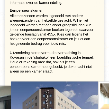
informatie over de kamerindeling
.
de rit er naartoe heb je perfect uitzicht op de Japanse
Alpen. De Hida regio, waar Takayama in ligt, staat ook
Eenpersoonskamer
bekend om het 'Hida Beef', rundvlees van zeer hoge
Alleenreizenden worden ingedeeld met andere
kwaliteit. Als je vlees eet is het zeker de moeite waard
alleenreizenden van hetzelfde geslacht. Wil je niet
om dit eens te proberen.
ingedeeld worden met een ander groepslid, dan kun
je een eenpersoonskamer boeken tegen de daarvoor
geldende toeslag vanaf 495,-. Kies dan tijdens het
boeken voor een eenpersoonskamer en je ziet dan
het geldende bedrag voor jouw reis.
Uitzondering hierop vormt de overnachting in
Koyasan in de ‘shubuko’, een boeddhistische tempel.
Houd er rekening mee dat, ook als je een
eenpersoonskamer hebt geboekt, je deze nacht niet
alleen op een kamer slaapt.
Na aankomst in Takayama kun je een
openluchtmuseum (Hida no Sato) bezoeken, waar