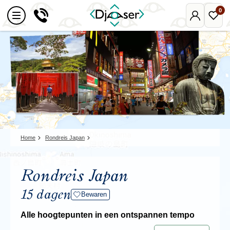
0
Mijn
Favo
Djoser
reize
Home
Rondreis Japan
Rondreis Japan
15 dagen
Bewaren
Alle hoogtepunten in een ontspannen tempo