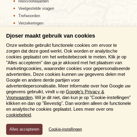
Reisvoorwaarden
Veelgestelde vragen
Trefwoorden
Verzekeringen
Sitemap
Djoser maakt gebruik van cookies
Disclaimer
Onze website gebruikt functionele cookies om ervoor te
Cookiebeleid
zorgen dat deze goed werkt. Ook worden er analytische
Privacy verklaring
cookies geplaatst om het websitebezoek te meten. Klik je op
Reis en boek met Djoser zekerheid
"Alles accepteren" dan ga je akkoord met het plaatsen van
marketingcookies, waaronder cookies voor gepersonaliseerde
Meer weten?
advertenties. Deze cookies kunnen uw gegevens delen met
Google en andere derde partijen voor
advertentiepersonalisatie. Meer informatie over hoe Google uw
Brochures aanvragen
gegevens gebruikt, vindt u op
Google’s Privacy &
Informatiedagen
Voorwaarden
. Wil je dit niet, dan kun je op "Cookie-instellingen"
Magazine
klikken en dan op "Bevestig". Dan worden alleen de functionele
Aanmelden nieuwsbrief
en analytische cookies geplaatst. Lees meer over ons
cookiebeleid
.
Functioneel en Analytisch
Cookie-instellingen
Cookies die er voor zorgen dat de website naar behoren