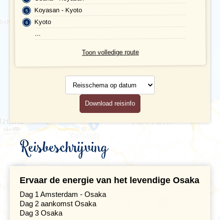
Maaltijden
Koyasan - Kyoto
Kyoto
Gezondheid
...
Hotelverlenging
Toon volledige route
Klimaat en geografie
Reisschema
op datum
Reisbegeleiding en gidsen
Download reisinfo
Reisbeschrijving
Ervaar de energie van het levendige Osaka
Dag 1 Amsterdam - Osaka
Dag 2 aankomst Osaka
Dag 3 Osaka