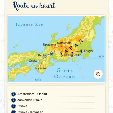
Route en kaart
VERTREKDATA/PRIJS
REVIEWS
PRAKTISCHE INFORMATIE
Accommodatie
FAQ
FOTO'S EN VIDEO
Vliegreis
REIS BOEKEN
Vervoer
Bij de reis inbegrepen
Excursies
Amsterdam - Osaka
Reisdocumenten
aankomst Osaka
Geldzaken
Osaka
Osaka - Koyasan