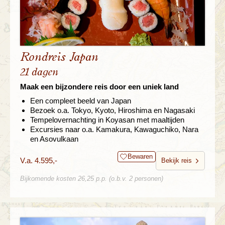
Rondreis Japan
21 dagen
Maak een bijzondere reis door een uniek land
Een compleet beeld van Japan
Bezoek o.a. Tokyo, Kyoto, Hiroshima en Nagasaki
Tempelovernachting in Koyasan met maaltijden
Excursies naar o.a. Kamakura, Kawaguchiko, Nara
en Asovulkaan
Bewaren
V.a. 4.595,-
Bekijk reis
Bijkomende kosten 26,25 p.p. (o.b.v. 2 personen)