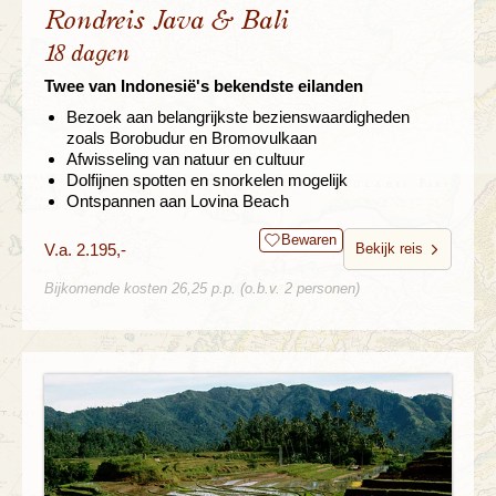
Rondreis Java & Bali
18 dagen
Twee van Indonesië's bekendste eilanden
Bezoek aan belangrijkste bezienswaardigheden
zoals Borobudur en Bromovulkaan
Afwisseling van natuur en cultuur
Dolfijnen spotten en snorkelen mogelijk
Ontspannen aan Lovina Beach
Bewaren
V.a. 2.195,-
Bekijk reis
Bijkomende kosten 26,25 p.p. (o.b.v. 2 personen)