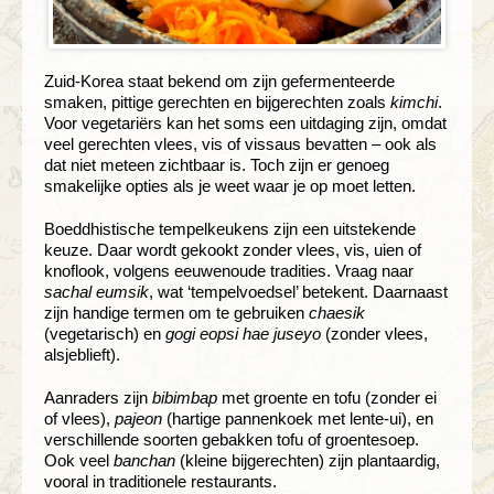
Zuid-Korea staat bekend om zijn gefermenteerde
smaken, pittige gerechten en bijgerechten zoals
kimchi
.
Voor vegetariërs kan het soms een uitdaging zijn, omdat
veel gerechten vlees, vis of vissaus bevatten – ook als
dat niet meteen zichtbaar is. Toch zijn er genoeg
smakelijke opties als je weet waar je op moet letten.
Boeddhistische tempelkeukens zijn een uitstekende
keuze. Daar wordt gekookt zonder vlees, vis, uien of
knoflook, volgens eeuwenoude tradities. Vraag naar
sachal eumsik
, wat ‘tempelvoedsel’ betekent. Daarnaast
zijn handige termen om te gebruiken
chaesik
(vegetarisch) en
gogi eopsi hae juseyo
(zonder vlees,
alsjeblieft).
Aanraders zijn
bibimbap
met groente en tofu (zonder ei
of vlees),
pajeon
(hartige pannenkoek met lente-ui), en
verschillende soorten gebakken tofu of groentesoep.
Ook veel
banchan
(kleine bijgerechten) zijn plantaardig,
vooral in traditionele restaurants.