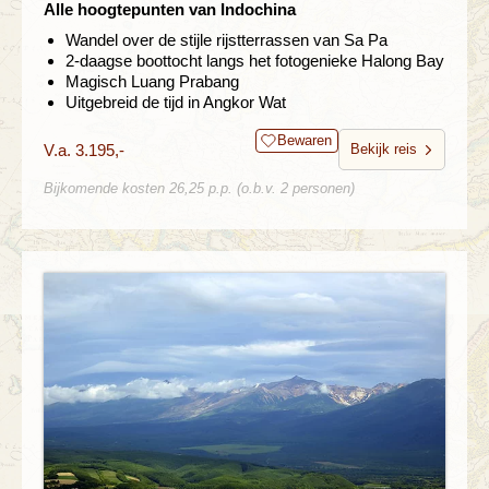
Alle hoogtepunten van Indochina
Wandel over de stijle rijstterrassen van Sa Pa
2-daagse boottocht langs het fotogenieke Halong Bay
Magisch Luang Prabang
Uitgebreid de tijd in Angkor Wat
Bewaren
V.a. 3.195,-
Bekijk reis
Bijkomende kosten 26,25 p.p. (o.b.v. 2 personen)