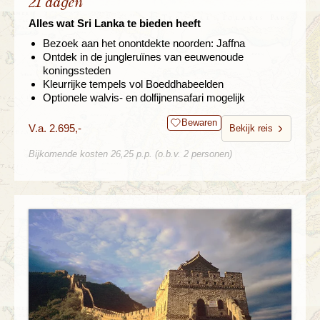
21 dagen
Alles wat Sri Lanka te bieden heeft
Bezoek aan het onontdekte noorden: Jaffna
Ontdek in de jungleruïnes van eeuwenoude
koningssteden
Kleurrijke tempels vol Boeddhabeelden
Optionele walvis- en dolfijnensafari mogelijk
Bewaren
V.a. 2.695,-
Bekijk reis
Bijkomende kosten 26,25 p.p. (o.b.v. 2 personen)