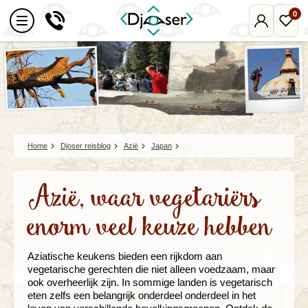
0
Mijn
Favo
Djoser
reize
Home
Djoser reisblog
Azië
Japan
Azië, waar vegetariërs
enorm veel keuze hebben
Aziatische keukens bieden een rijkdom aan
vegetarische gerechten die niet alleen voedzaam, maar
ook overheerlijk zijn. In sommige landen is vegetarisch
eten zelfs een belangrijk onderdeel onderdeel in het