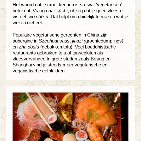
Het woord dat je moet kennen is
sù
, wat ‘vegetarisch’
betekent. Vraag naar
sùshí
, of zeg dat je geen vlees of
vis eet:
wo
ch
ī s
ù
. Dat helpt om duidelijk te maken wat je
wel en niet eet.
Populaire vegetarische gerechten in China zijn
aubergine in
Szechuansaus
,
jiaozi
(
groentedumplings)
en
zha doufu
(gebakken tofu). Veel boeddhistische
restaurants gebruiken tofu of tarwegluten als
vleesvervanger. In grote steden zoals Beijing en
Shanghai vind je steeds meer vegetarische en
veganistische eetplekken.