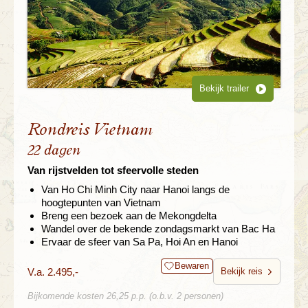
Bekijk trailer
Rondreis Vietnam
22 dagen
Van rijstvelden tot sfeervolle steden
Van Ho Chi Minh City naar Hanoi langs de
hoogtepunten van Vietnam
Breng een bezoek aan de Mekongdelta
Wandel over de bekende zondagsmarkt van Bac Ha
Ervaar de sfeer van Sa Pa, Hoi An en Hanoi
Bewaren
V.a. 2.495,-
Bekijk reis
Bijkomende kosten 26,25 p.p. (o.b.v. 2 personen)