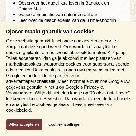
Observeer het dagelijkse leven in Bangkok en
Chiang Mai
Goede combinatie van natuur en cultuur
Leer over de geschiedenis van de Birma-spoorlijn
Fiets langs de prachtige tempels van het oude
Djoser maakt gebruik van cookies
Sukhothai
Het eiland Koh Samed is een relaxed einde van de
Onze website gebruikt functionele cookies om ervoor te
reis
zorgen dat deze goed werkt. Ook worden er analytische
cookies geplaatst om het websitebezoek te meten. Klik je op
Bewaren
V.a. 2.395,-
Bekijk reis
"Alles accepteren" dan ga je akkoord met het plaatsen van
marketingcookies, waaronder cookies voor gepersonaliseerde
Bijkomende kosten 26,25 p.p. (o.b.v. 2 personen)
advertenties. Deze cookies kunnen uw gegevens delen met
Google en andere derde partijen voor
advertentiepersonalisatie. Meer informatie over hoe Google uw
gegevens gebruikt, vindt u op
Google’s Privacy &
Voorwaarden
. Wil je dit niet, dan kun je op "Cookie-instellingen"
klikken en dan op "Bevestig". Dan worden alleen de functionele
en analytische cookies geplaatst. Lees meer over ons
cookiebeleid
.
Functioneel en Analytisch
Cookie-instellingen
Cookies die er voor zorgen dat de website naar behoren
functioneert en cookies waarmee wij anoniem het gebruik van