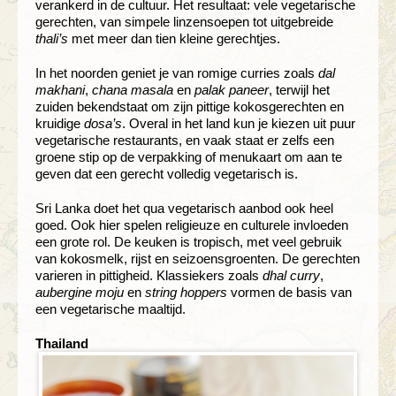
verankerd in de cultuur. Het resultaat: vele vegetarische
gerechten, van simpele linzensoepen tot uitgebreide
thali’s
met meer dan tien kleine gerechtjes.
In het noorden geniet je van romige curries zoals
dal
makhani
,
chana masala
en
palak paneer
, terwijl het
zuiden bekendstaat om zijn pittige kokosgerechten en
kruidige
dosa’s
. Overal in het land kun je kiezen uit puur
vegetarische restaurants, en vaak staat er zelfs een
groene stip op de verpakking of menukaart om aan te
geven dat een gerecht volledig vegetarisch is.
Sri Lanka doet het qua vegetarisch aanbod ook heel
goed. Ook hier spelen religieuze en culturele invloeden
een grote rol. De keuken is tropisch, met veel gebruik
van kokosmelk, rijst en seizoensgroenten. De gerechten
varieren in pittigheid. Klassiekers zoals
dhal curry
,
aubergine moju
en
string hoppers
vormen de basis van
een vegetarische maaltijd.
Thailand