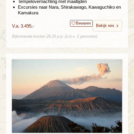
Tempelovernachting met maaltijden
Excursies naar Nara, Shirakawago, Kawaguchiko en
Kamakura
Bewaren
V.a. 3.495,-
Bekijk reis
Bijkomende kosten 26,25 p.p. (o.b.v. 2 personen)