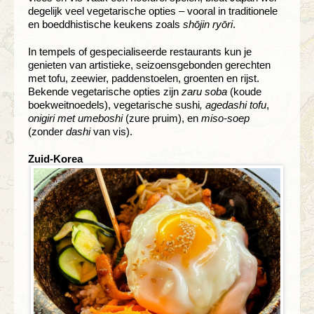
degelijk veel vegetarische opties – vooral in traditionele
en boeddhistische keukens zoals
shōjin ryōri
.
In tempels of gespecialiseerde restaurants kun je
genieten van artistieke, seizoensgebonden gerechten
met tofu, zeewier, paddenstoelen, groenten en rijst.
Bekende vegetarische opties zijn
zaru soba
(koude
boekweitnoedels), vegetarische sushi
, agedashi tofu
,
onigiri met umeboshi
(zure pruim), en
miso-soep
(zonder
dashi
van vis).
Zuid-Korea