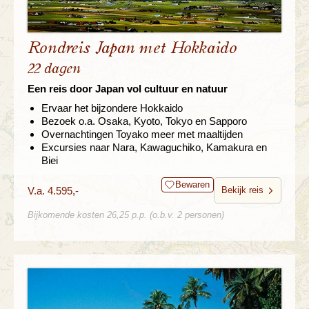
Rondreis Japan met Hokkaido
22 dagen
Een reis door Japan vol cultuur en natuur
Ervaar het bijzondere Hokkaido
Bezoek o.a. Osaka, Kyoto, Tokyo en Sapporo
Overnachtingen Toyako meer met maaltijden
Excursies naar Nara, Kawaguchiko, Kamakura en
Biei
Bewaren
V.a. 4.595,-
Bekijk reis
Bijkomende kosten 26,25 p.p. (o.b.v. 2 personen)