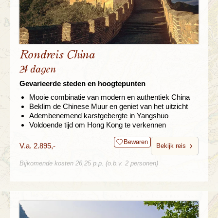
Rondreis China
24 dagen
Gevarieerde steden en hoogtepunten
Mooie combinatie van modern en authentiek China
Beklim de Chinese Muur en geniet van het uitzicht
Adembenemend karstgebergte in Yangshuo
Voldoende tijd om Hong Kong te verkennen
Bewaren
V.a. 2.895,-
Bekijk reis
Bijkomende kosten 26,25 p.p. (o.b.v. 2 personen)