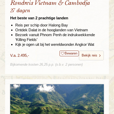
Rondreis Vietnam & Cambodja
27 dagen
Het beste van 2 prachtige landen
Reis per schip door Halong Bay
Ontdek Dalat in de hooglanden van Vietnam
Bezoek vanuit Phnom Penh de indrukwekkende
‘Killing Fields’
Kijk je ogen uit bij het wereldwonder Angkor Wat
Bewaren
V.a. 2.495,-
Bekijk reis
Bijkomende kosten 26,25 p.p. (o.b.v. 2 personen)