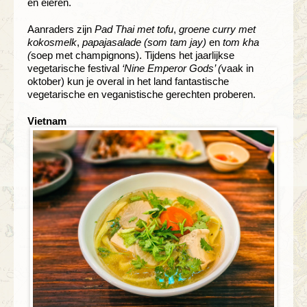
en eieren.
Aanraders zijn
Pad Thai met tofu
,
groene curry met
kokosmelk
,
papajasalade (som tam jay)
en
tom kha
(
soep met champignons). Tijdens het jaarlijkse
vegetarische festival
‘Nine Emperor Gods’ (
vaak in
oktober) kun je overal in het land fantastische
vegetarische en veganistische gerechten proberen.
V
ietnam