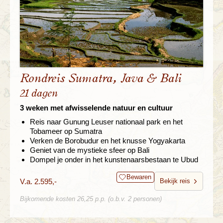
Rondreis Sumatra, Java & Bali
21 dagen
3 weken met afwisselende natuur en cultuur
Reis naar Gunung Leuser nationaal park en het
Tobameer op Sumatra
Verken de Borobudur en het knusse Yogyakarta
Geniet van de mystieke sfeer op Bali
Dompel je onder in het kunstenaarsbestaan te Ubud
Bewaren
V.a. 2.595,-
Bekijk reis
Bijkomende kosten 26,25 p.p. (o.b.v. 2 personen)