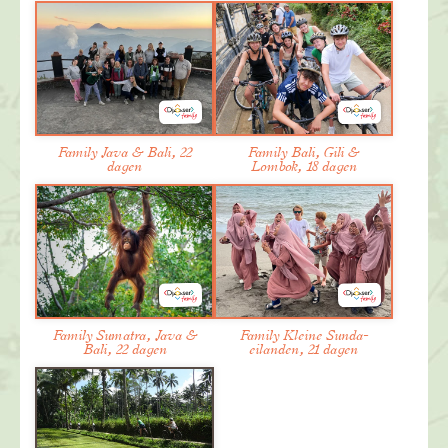
Family Java & Bali, 22
Family Bali, Gili &
dagen
Lombok, 18 dagen
Family Sumatra, Java &
Family Kleine Sunda-
Bali, 22 dagen
eilanden, 21 dagen
Fietstour langs vulkanen, rijstterrassen en
dorpjes
Fiets met ons mee tijdens deze prachtige tocht
door het hart van Bali, waarbij je begint bij een