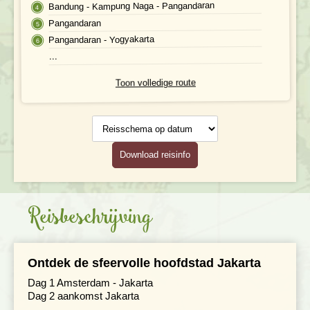
Bandung - Kampung Naga - Pangandaran
Maaltijden
Pangandaran
Gezondheid
Pangandaran - Yogyakarta
...
Hotelverlenging
Toon volledige route
Klimaat en geografie
Reisschema
op datum
Reisbegeleiding en gidsen
Download reisinfo
Reisbeschrijving
Ontdek de sfeervolle hoofdstad Jakarta
Dag 1 Amsterdam - Jakarta
Dag 2 aankomst Jakarta