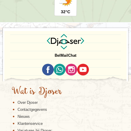
32°C
Bel
Mail
Chat
Wat is Djoser
Over Djoser
Contactgegevens
Nieuws
Klantenservice
Vacatures bij Djoser