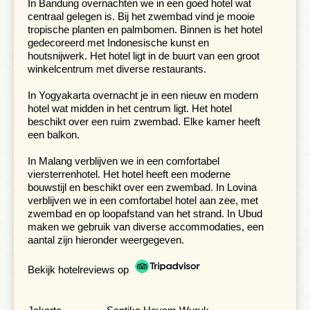
In Bandung overnachten we in een goed hotel wat
prachtige Ramayanaballet of een
centraal gelegen is. Bij het zwembad vind je mooie
schaduwpoppenvoorstelling.
tropische planten en palmbomen. Binnen is het hotel
gedecoreerd met Indonesische kunst en
houtsnijwerk. Het hotel ligt in de buurt van een groot
winkelcentrum met diverse restaurants.
In Yogyakarta overnacht je in een nieuw en modern
hotel wat midden in het centrum ligt. Het hotel
beschikt over een ruim zwembad. Elke kamer heeft
een balkon.
In Malang verblijven we in een comfortabel
viersterrenhotel. Het hotel heeft een moderne
bouwstijl en beschikt over een zwembad. In Lovina
verblijven we in een comfortabel hotel aan zee, met
zwembad en op loopafstand van het strand. In Ubud
Op dag 9 reizen we door van Yogyakarta naar Malang.
maken we gebruik van diverse accommodaties, een
In de loop van de dag komen we aan in Malang, een
aantal zijn hieronder weergegeven.
middelgrote stad met een duidelijk koloniaal verleden. Dit
zie je vooral terug in de wijk rond de Ijen boulevard waar
Bekijk hotelreviews op
nog steeds grote huizen uit de jaren twintig en dertig in
ruime tuinen en aan brede straten staan. Ook een
bezoek aan het bekende restaurant Toko Oen draagt bij