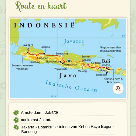
Route en kaart
VERTREKDATA/PRIJS
REVIEWS
PRAKTISCHE INFORMATIE
Accommodatie
FAQ
FOTO'S EN VIDEO
Vliegreis
REIS BOEKEN
Vervoer
Bij de reis inbegrepen
Excursies
Amsterdam - Jakarta
Reisdocumenten
aankomst Jakarta
Jakarta - Botanische tuinen van Kebun Raya Bogor -
Geldzaken
Bandung