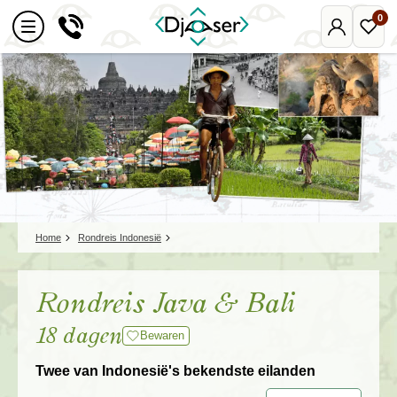
0
Mijn
Favo
Djoser
reize
Home
Rondreis Indonesië
Rondreis Java & Bali
18 dagen
Bewaren
Twee van Indonesië's bekendste eilanden