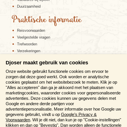
Duurzaamheid
Praktische informatie
Reisvoorwaarden
Veelgestelde vragen
Trefwoorden
Verzekeringen
Sitemap
Djoser maakt gebruik van cookies
Disclaimer
Onze website gebruikt functionele cookies om ervoor te
Cookiebeleid
zorgen dat deze goed werkt. Ook worden er analytische
Privacy verklaring
cookies geplaatst om het websitebezoek te meten. Klik je op
Reis en boek met Djoser zekerheid
"Alles accepteren" dan ga je akkoord met het plaatsen van
marketingcookies, waaronder cookies voor gepersonaliseerde
Meer weten?
advertenties. Deze cookies kunnen uw gegevens delen met
Google en andere derde partijen voor
advertentiepersonalisatie. Meer informatie over hoe Google uw
Brochures aanvragen
gegevens gebruikt, vindt u op
Google’s Privacy &
Informatiedagen
Voorwaarden
. Wil je dit niet, dan kun je op "Cookie-instellingen"
Magazine
klikken en dan op "Bevestig". Dan worden alleen de functionele