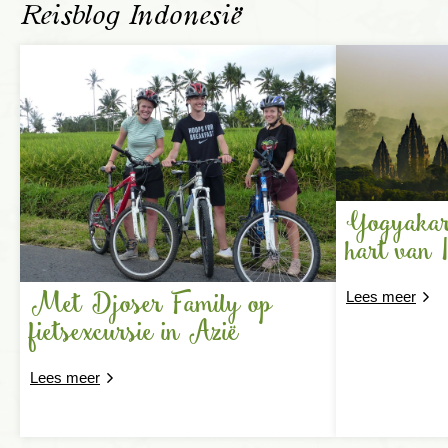
Reisblog Indonesië
Yogyakart
hart van 
Met Djoser Family op
Lees meer
fietsexcursie in Azië
Lees meer