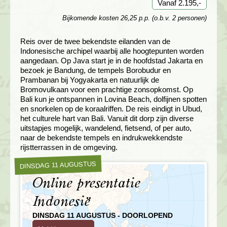
Vanaf 2.195,-
Bijkomende kosten 26,25 p.p. (o.b.v. 2 personen)
Reis over de twee bekendste eilanden van de
Indonesische archipel waarbij alle hoogtepunten worden
aangedaan. Op Java start je in de hoofdstad Jakarta en
bezoek je Bandung, de tempels Borobudur en
Prambanan bij Yogyakarta en natuurlijk de
Bromovulkaan voor een prachtige zonsopkomst. Op
Bali kun je ontspannen in Lovina Beach, dolfijnen spotten
en snorkelen op de koraalriffen. De reis eindigt in Ubud,
het culturele hart van Bali. Vanuit dit dorp zijn diverse
uitstapjes mogelijk, wandelend, fietsend, of per auto,
naar de bekendste tempels en indrukwekkendste
rijstterrassen in de omgeving.
DINSDAG 11 AUGUSTUS
Online presentatie
Indonesië
DINSDAG 11 AUGUSTUS - DOORLOPEND