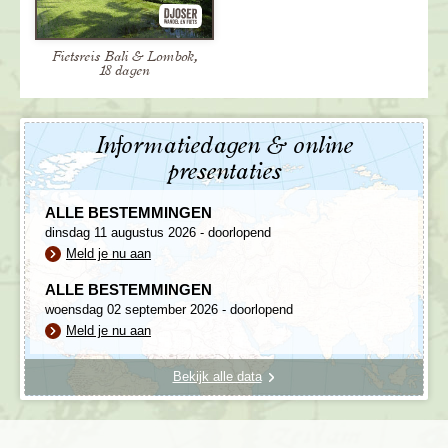
uitzichtpunt over de Baturvulkaan en eindigt in
een klein dorpje. De fietstocht per mountainbike
is...
Fietsreis Bali & Lombok,
18 dagen
Prijs
€ 57,- p.p.
Informatiedagen & online
Meer informatie
presentaties
ALLE BESTEMMINGEN
dinsdag 11 augustus 2026 - doorlopend
Meld je nu aan
ALLE BESTEMMINGEN
woensdag 02 september 2026 - doorlopend
Meld je nu aan
Bekijk alle data