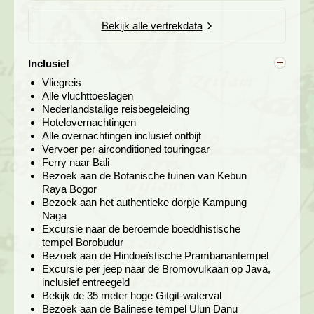
Bekijk alle vertrekdata
Inclusief
Vliegreis
Alle vluchttoeslagen
Nederlandstalige reisbegeleiding
Hotelovernachtingen
Alle overnachtingen inclusief ontbijt
We brengen een bezoek aan het bijzondere
Kampung
Vervoer per airconditioned touringcar
Naga
, een authentiek en zeer traditioneel dorpje, waar
Ferry naar Bali
het lijkt alsof de tijd al jaren stil heeft gestaan. Het dorp
Bezoek aan de
Botanische tuinen van Kebun
ligt in een vallei aan een rivier en om hier te komen moet
Raya Bogor
je een lange trap af- en ook weer oplopen. Het is de
Bezoek aan het authentieke dorpje Kampung
inspanning echter zeker waard. De witte huisjes met een
Naga
dak van palmbladeren liggen in een groene vallei met
Excursie naar de
beroemde boeddhistische
rijstterrassen en bossen.
tempel Borobudur
Bezoek aan de
Hindoeïstische
Prambanantempel
In de namiddag arriveren we in
Pangandaran
. Dit
Excursie per jeep naar de Bromovulkaan op Java,
vissersdorp biedt alle gelegenheid om van de tropische
inclusief entreegeld
zon, zee en stranden te genieten. Verken per fiets of
Bekijk de 35 meter hoge
Gitgit-waterval
becak het platteland met de groene plantages,
Bezoek aan de Balinese tempel Ulun Danu