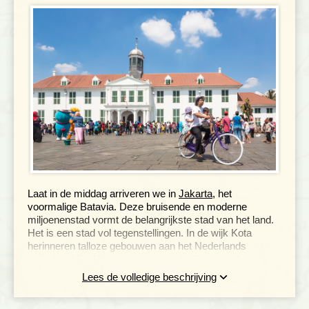
Laat in de middag arriveren we in
Jakarta
, het
voormalige Batavia. Deze bruisende en moderne
miljoenenstad vormt de belangrijkste stad van het land.
Het is een stad vol tegenstellingen. In de wijk Kota
herinneren talloze gebouwen aan het Nederlands
verleden. Hier kunnen we 's avonds dineren in het
beroemde Cafe Batavia en neem in kijkje in de oude
Lees de volledige beschrijving
haven. Veel gebouwen zijn of worden tegenwoordig weer
in hun oude glorie hersteld. In de haven Sunda Kelapa