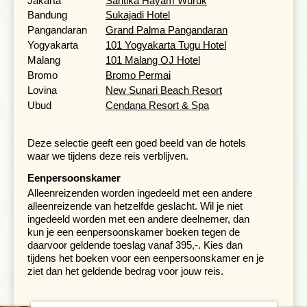
Jakarta
Santika Hayam Wuruk
aan het tempo doeloe gevoel. We reizen na één nacht in
Bandung
Sukajadi Hotel
Malang door richting de Bromovulkaan.
Pangandaran
Grand Palma Pangandaran
Yogyakarta
101 Yogyakarta Tugu Hotel
Van actieve vulkanen de tropische
Malang
101 Malang OJ Hotel
stranden
Bromo
Bromo Permai
Lovina
New Sunari Beach Resort
Dag 11 Bromovulkaan, jeepexcursie -
ferry naar Bali -
Lovina Beach
Ubud
Cendana Resort & Spa
Dag 12 Lovina Beach
Dag 13 Lovina Beach
Deze selectie geeft een goed beeld van de hotels
waar we tijdens deze reis verblijven.
Eenpersoonskamer
Alleenreizenden worden ingedeeld met een andere
alleenreizende van hetzelfde geslacht. Wil je niet
ingedeeld worden met een andere deelnemer, dan
kun je een eenpersoonskamer boeken tegen de
daarvoor geldende toeslag vanaf 395,-. Kies dan
tijdens het boeken voor een eenpersoonskamer en je
ziet dan het geldende bedrag voor jouw reis.